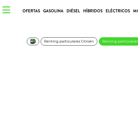
OFERTAS
GASOLINA
DIÉSEL
HÍBRIDOS
ELÉCTRICOS
M
Renting particulares Citroën
Renting particulare
Citroën C4 Max Pur
296€/Mes
Desde:
más IVA