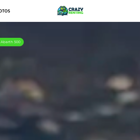
OTOS
s Abarth 500
h