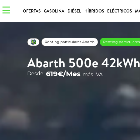
OFERTAS
GASOLINA
DIÉSEL
HÍBRIDOS
ELÉCTRICOS
M
Renting particulares Abarth
Renting particulare
Abarth 500e 42kW
619€/Mes
Desde:
más IVA