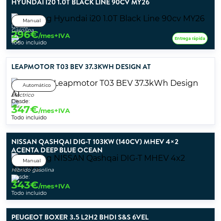
HYUNDAI I20 1.0T BLACK LINE 90CV MY26
Manual
Desde:
Gasolina
296
€
/mes+IVA
Entrega rápida
Todo incluido
LEAPMOTOR T03 BEV 37.3KWH DESIGN AT
Automático
Eléctrico
Desde:
347
€
/mes+IVA
Todo incluido
NISSAN QASHQAI DIG-T 103KW (140CV) MHEV 4×2
ACENTA DEEP BLUE OCEAN
Manual
Híbrido gasolina
Desde:
343
€
/mes+IVA
Todo incluido
PEUGEOT BOXER 3.5 L2H2 BHDI S&S 6VEL