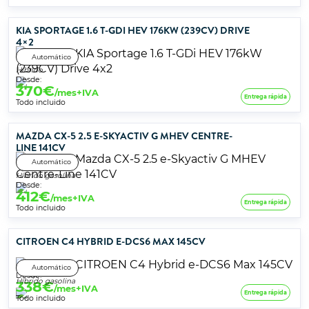
KIA SPORTAGE 1.6 T-GDI HEV 176KW (239CV) DRIVE
4×2
Automático
Híbrido
Desde:
370
€
/mes+IVA
Entrega rápida
Todo incluido
MAZDA CX-5 2.5 E-SKYACTIV G MHEV CENTRE-
LINE 141CV
Automático
Híbrido gasolina
Desde:
412
€
/mes+IVA
Entrega rápida
Todo incluido
CITROEN C4 HYBRID E-DCS6 MAX 145CV
Automático
Desde:
Híbrido gasolina
338
€
/mes+IVA
Entrega rápida
Todo incluido