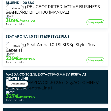
BLUEHDI 100 S&S
Manual
Diésel
Desde:
309
€
/mes+IVA
Entrega rápida
Todo incluido
SEAT ARONA 1.0 TSI ST&SP STYLE PLUS
Manual
Gasolina
Desde:
239
€
/mes+IVA
Entrega rápida
Todo incluido
MAZDA CX-30 2.5L E-SYACTIV-G MHEV 103KW AT
CENTRE-LINE
Automático
Híbrido gasolina
Desde:
327
€
/mes+IVA
Todo incluido