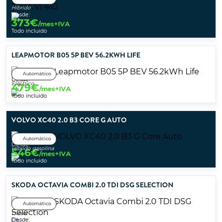
Híbrido
Desde:
373
€
/mes+IVA
Todo incluido
LEAPMOTOR B05 5P BEV 56.2KWH LIFE
Automático
Desde:
Eléctrico
479
€
/mes+IVA
Todo incluido
VOLVO XC40 2.0 B3 CORE G AUTO
Automático
Desde:
Híbrido gasolina
546
€
/mes+IVA
Todo incluido
SKODA OCTAVIA COMBI 2.0 TDI DSG SELECTION
Automático
Diésel
Desde: