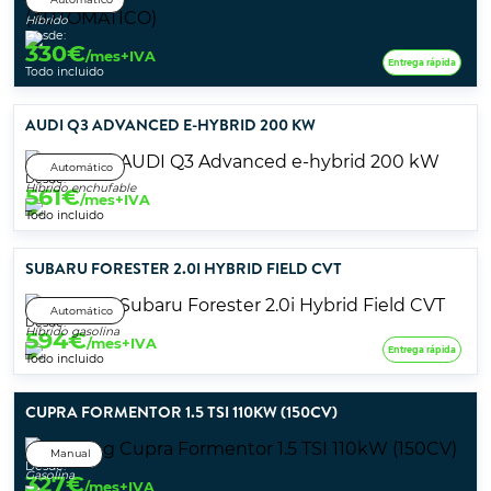
Híbrido
Desde:
330
€
/mes+IVA
Entrega rápida
Todo incluido
AUDI Q3 ADVANCED E-HYBRID 200 KW
Automático
Desde:
Híbrido enchufable
561
€
/mes+IVA
Todo incluido
SUBARU FORESTER 2.0I HYBRID FIELD CVT
Automático
Desde:
Híbrido gasolina
594
€
/mes+IVA
Entrega rápida
Todo incluido
CUPRA FORMENTOR 1.5 TSI 110KW (150CV)
Manual
Desde:
Gasolina
327
€
/mes+IVA