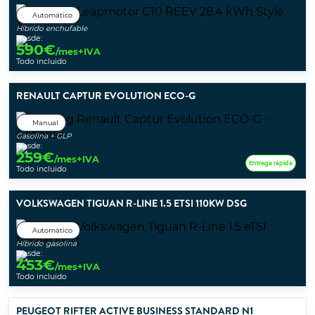
Automático
Híbrido enchufable
Desde:
590
€
/mes+IVA
Todo incluido
RENAULT CAPTUR EVOLUTION ECO-G
Manual
Gasolina + GLP
Desde:
259
€
/mes+IVA
Entrega rápida
Todo incluido
VOLKSWAGEN TIGUAN R-LINE 1.5 ETSI 110KW DSG
Automático
Híbrido gasolina
Desde:
453
€
/mes+IVA
Todo incluido
PEUGEOT RIFTER ACTIVE BUSINESS STANDARD N1