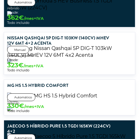
Automático
Híbrido
Desde:
362
€
/mes+IVA
Todo incluido
NISSAN QASHQAI 5P DIG-T 103KW (140CV) MHEV
12V 6MT 4×2 ACENTA
Manual
Híbrido gasolina
Desde:
323
€
/mes+IVA
Todo incluido
MG HS 1.5 HYBRID COMFORT
Automático
Desde:
Híbrido
330
€
/mes+IVA
Todo incluido
JAECOO 5 HÍBRIDO PURE 1.5 TGDI 165KW (224CV)
4×2
Automático