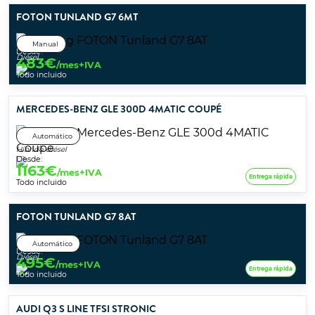
FOTON TUNLAND G7 6MT
Manual
Desde:
Diésel
483
€
/mes+IVA
Todo incluido
MERCEDES-BENZ GLE 300D 4MATIC COUPÉ
Automático
Híbrido diésel
Desde:
1163
€
/mes+IVA
Entrega rápida
Todo incluido
FOTON TUNLAND G7 8AT
Automático
Desde:
Diésel
495
€
/mes+IVA
Entrega rápida
Todo incluido
AUDI Q3 S LINE TFSI STRONIC