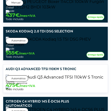
Manual
Diésel
Desde:
437
€
/mes+IVA
Entrega rápida
Todo incluido
SKODA KODIAQ 2.0 TDI DSG SELECTION
Automático
Diésel
Desde:
555
€
/mes+IVA
Entrega rápida
Todo incluido
AUDI Q3 ADVANCED TFSI 110KW S TRONIC
Automático
Desde:
Híbrido gasolina
475
€
/mes+IVA
Todo incluido
CITROEN C4 HYBRID 145 Ë-DCS6 PLUS
(AUTOMÁTICO)
Automático