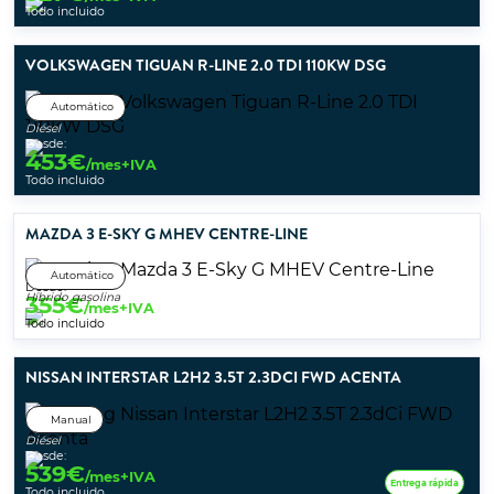
Todo incluido
VOLKSWAGEN TIGUAN R-LINE 2.0 TDI 110KW DSG
Automático
Diésel
Desde:
453
€
/mes+IVA
Todo incluido
MAZDA 3 E-SKY G MHEV CENTRE-LINE
Automático
Desde:
Híbrido gasolina
355
€
/mes+IVA
Todo incluido
NISSAN INTERSTAR L2H2 3.5T 2.3DCI FWD ACENTA
Manual
Diésel
Desde:
539
€
/mes+IVA
Entrega rápida
Todo incluido