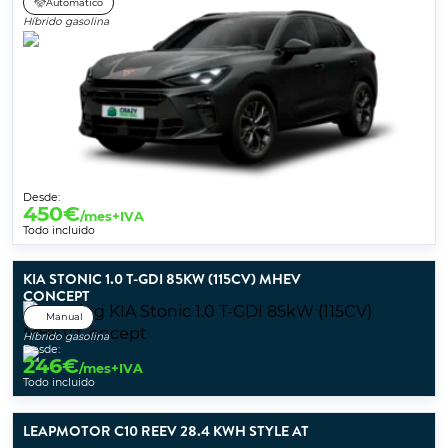
Automático
Híbrido gasolina
Desde:
450
€
/mes+IVA
Todo incluido
KIA STONIC 1.0 T-GDI 85KW (115CV) MHEV
CONCEPT
Manual
Híbrido gasolina
Desde:
246
€
/mes+IVA
Todo incluido
LEAPMOTOR C10 REEV 28.4 KWH STYLE AT