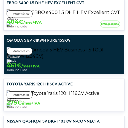
EBRO S400 1.5 DHE HEV EXCELLENT CVT
Automático
Desde:
Híbrido
404
€
/mes+IVA
Entrega rápida
Todo incluido
OMODA 5 EV 61KWH PURE 155KW
Automático
Eléctrico
Desde:
461
€
/mes+IVA
Todo incluido
TOYOTA YARIS 120H 116CV ACTIVE
Automático
Desde:
Híbrido
275
€
/mes+IVA
Todo incluido
NISSAN QASHQAI 5P DIG-T 103KW N-CONNECTA