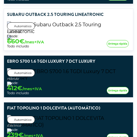
SUBARU OUTBACK 2.5 TOURING LINEATRONIC
Automático
Gasolina
Desde:
660
€
/mes+IVA
Entrega rápida
Todo incluido
EBRO S700 1.6 TGDI LUXURY 7 DCT LUXURY
Automático
Híbrido
Desde:
412
€
/mes+IVA
Entrega rápida
Todo incluido
FIAT TOPOLINO 1 DOLCEVITA (AUTOMÁTICO)
Automático
Eléctrico
Desde:
239
€
/mes+IVA