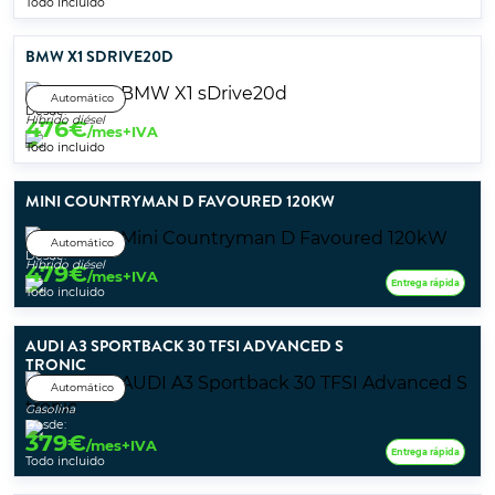
Todo incluido
BMW X1 SDRIVE20D
Automático
Desde:
Híbrido diésel
476
€
/mes+IVA
Todo incluido
MINI COUNTRYMAN D FAVOURED 120KW
Automático
Desde:
Híbrido diésel
479
€
/mes+IVA
Entrega rápida
Todo incluido
AUDI A3 SPORTBACK 30 TFSI ADVANCED S
TRONIC
Automático
Gasolina
Desde:
379
€
/mes+IVA
Entrega rápida
Todo incluido