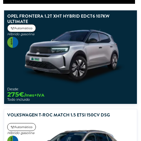
OPEL FRONTERA 1.2T XHT HYBRID EDCT6 107KW
ULTIMATE
Automático
Híbrido gasolina
Desde:
275
€
/mes+IVA
Todo incluido
VOLKSWAGEN T-ROC MATCH 1.5 ETSI 150CV DSG
Automático
Híbrido gasolina