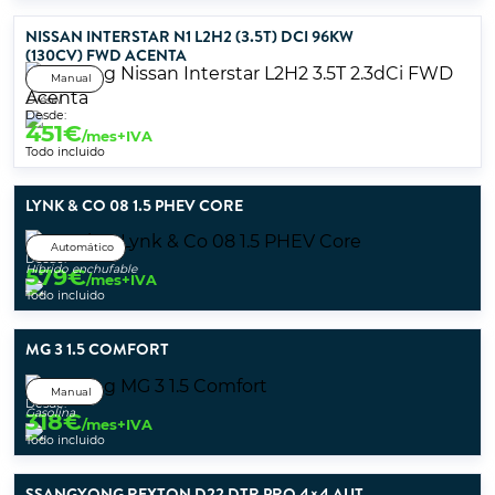
NISSAN INTERSTAR N1 L2H2 (3.5T) DCI 96KW
(130CV) FWD ACENTA
Manual
Diésel
Desde:
451
€
/mes+IVA
Todo incluido
LYNK & CO 08 1.5 PHEV CORE
Automático
Desde:
Híbrido enchufable
579
€
/mes+IVA
Todo incluido
MG 3 1.5 COMFORT
Manual
Desde:
Gasolina
318
€
/mes+IVA
Todo incluido
SSANGYONG REXTON D22 DTR PRO 4×4 AUT.