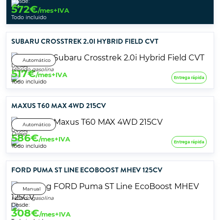
Desde:
572
€
/mes+IVA
Todo incluido
SUBARU CROSSTREK 2.0I HYBRID FIELD CVT
Automático
Desde:
Híbrido gasolina
517
€
/mes+IVA
Entrega rápida
Todo incluido
MAXUS T60 MAX 4WD 215CV
Automático
Desde:
Diésel
586
€
/mes+IVA
Entrega rápida
Todo incluido
FORD PUMA ST LINE ECOBOOST MHEV 125CV
Manual
Híbrido gasolina
Desde:
308
€
/mes+IVA