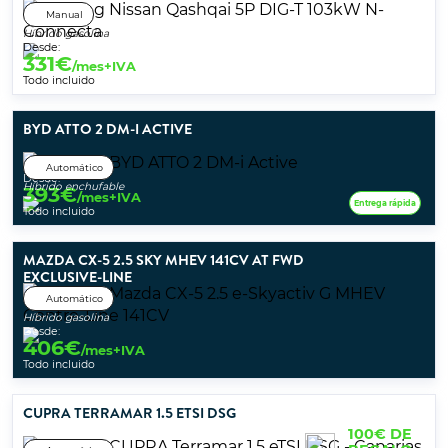
Manual
Híbrido gasolina
Desde:
331
€
/mes+IVA
Todo incluido
BYD ATTO 2 DM-I ACTIVE
Automático
Desde:
Híbrido enchufable
393
€
/mes+IVA
Entrega rápida
Todo incluido
MAZDA CX-5 2.5 SKY MHEV 141CV AT FWD
EXCLUSIVE-LINE
Automático
Híbrido gasolina
Desde:
406
€
/mes+IVA
Todo incluido
CUPRA TERRAMAR 1.5 ETSI DSG
100€ DE