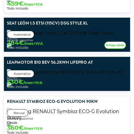
459
€
/mes+IVA
Todo incluido
SEAT LEÓN 1.5 ETSI (115CV) DSG STYLE XL
Automático
Desde:
Híbrido gasolina
284
€
/mes+IVA
Entrega rápida
Todo incluido
LEAPMOTOR B10 BEV 56.2KWH LIFEPRO AT
Automático
Desde:
Eléctrico
530
€
/mes+IVA
Todo incluido
RENAULT SYMBIOZ ECO-G EVOLUTION 90KW
Manual
Híbrido gasolina
Desde:
360
€
/mes+IVA
Todo incluido