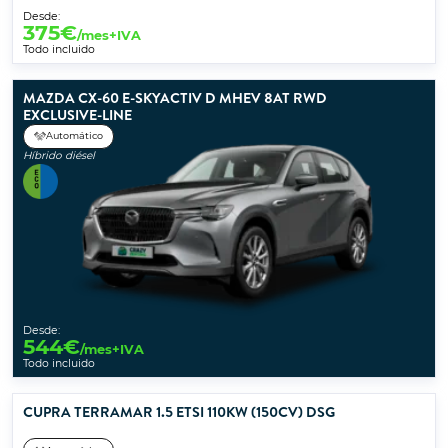
Desde:
375
€
/mes+IVA
Todo incluido
MAZDA CX-60 E-SKYACTIV D MHEV 8AT RWD
EXCLUSIVE-LINE
Automático
Híbrido diésel
Desde:
544
€
/mes+IVA
Todo incluido
CUPRA TERRAMAR 1.5 ETSI 110KW (150CV) DSG