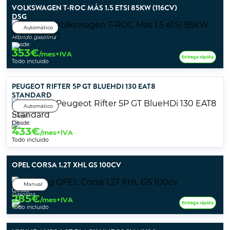
VOLKSWAGEN T-ROC MÁS 1.5 ETSI 85KW (116CV)
DSG
Automático
Híbrido gasolina
Desde:
353
€
/mes+IVA
Entrega rápida
Todo incluido
PEUGEOT RIFTER 5P GT BLUEHDI 130 EAT8
STANDARD
Automático
Diésel
Desde:
433
€
/mes+IVA
Todo incluido
OPEL CORSA 1.2T XHL GS 100CV
Manual
Desde:
Gasolina
285
€
/mes+IVA
Entrega rápida
Todo incluido