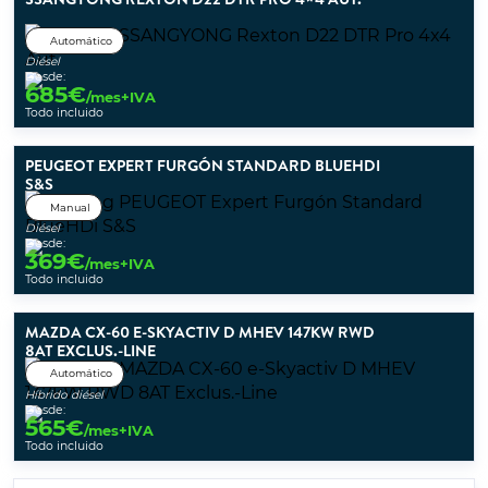
Automático
Diésel
Desde:
685
€
/mes+IVA
Todo incluido
PEUGEOT EXPERT FURGÓN STANDARD BLUEHDI
S&S
Manual
Diésel
Desde:
369
€
/mes+IVA
Todo incluido
MAZDA CX-60 E-SKYACTIV D MHEV 147KW RWD
8AT EXCLUS.-LINE
Automático
Híbrido diésel
Desde:
565
€
/mes+IVA
Todo incluido