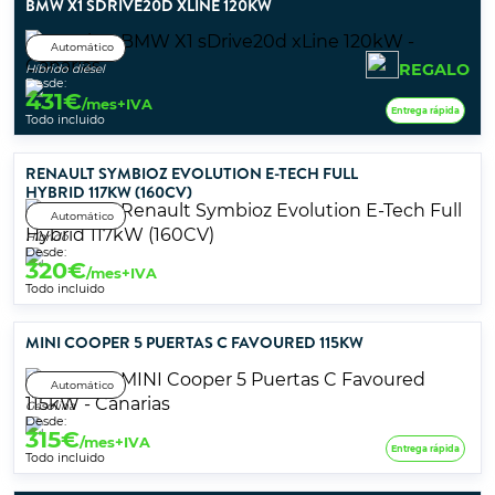
BMW X1 SDRIVE20D XLINE 120KW
Automático
REGALO
Híbrido diésel
Desde:
431
€
/mes+IVA
Entrega rápida
Todo incluido
RENAULT SYMBIOZ EVOLUTION E-TECH FULL
HYBRID 117KW (160CV)
Automático
Híbrido
Desde:
320
€
/mes+IVA
Todo incluido
MINI COOPER 5 PUERTAS C FAVOURED 115KW
Automático
Gasolina
Desde:
315
€
/mes+IVA
Entrega rápida
Todo incluido