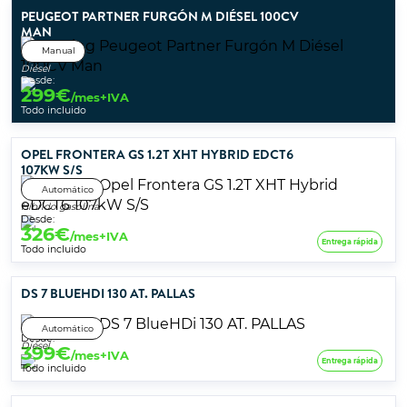
PEUGEOT PARTNER FURGÓN M DIÉSEL 100CV
MAN
Manual
Diésel
Desde:
299
€
/mes+IVA
Todo incluido
OPEL FRONTERA GS 1.2T XHT HYBRID EDCT6
107KW S/S
Automático
Híbrido gasolina
Desde:
326
€
/mes+IVA
Entrega rápida
Todo incluido
DS 7 BLUEHDI 130 AT. PALLAS
Automático
Desde:
Diésel
399
€
/mes+IVA
Entrega rápida
Todo incluido