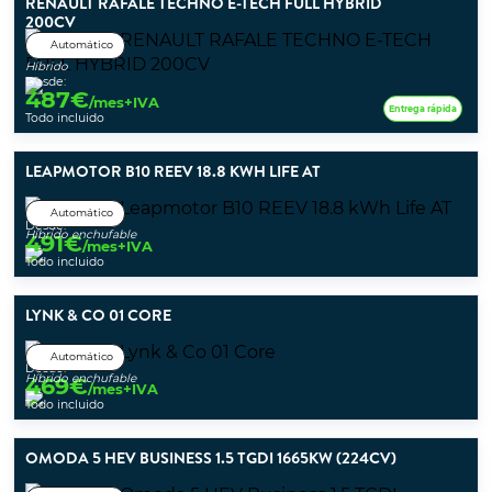
RENAULT RAFALE TECHNO E-TECH FULL HYBRID
200CV
Automático
Híbrido
Desde:
487
€
/mes+IVA
Entrega rápida
Todo incluido
LEAPMOTOR B10 REEV 18.8 KWH LIFE AT
Automático
Desde:
Híbrido enchufable
491
€
/mes+IVA
Todo incluido
LYNK & CO 01 CORE
Automático
Desde:
Híbrido enchufable
469
€
/mes+IVA
Todo incluido
OMODA 5 HEV BUSINESS 1.5 TGDI 1665KW (224CV)