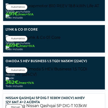
Automático
Desde:
Híbrido enchufable
491
€
/mes+IVA
Todo incluido
LYNK & CO 01 CORE
Automático
Desde:
Híbrido enchufable
469
€
/mes+IVA
Todo incluido
OMODA 5 HEV BUSINESS 1.5 TGDI 1665KW (224CV)
Automático
Híbrido
Desde:
362
€
/mes+IVA
Todo incluido
NISSAN QASHQAI 5P DIG-T 103KW (140CV) MHEV
12V 6MT 4×2 ACENTA
Manual