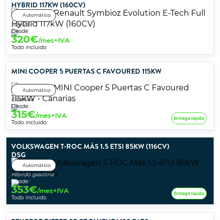
HYBRID 117KW (160CV)
Automático
Híbrido
Desde:
320
€
/mes+IVA
Todo incluido
MINI COOPER 5 PUERTAS C FAVOURED 115KW
Automático
Gasolina
Desde:
315
€
/mes+IVA
Entrega rápida
Todo incluido
VOLKSWAGEN T-ROC MÁS 1.5 ETSI 85KW (116CV)
DSG
Automático
Híbrido gasolina
Desde:
353
€
/mes+IVA
Entrega rápida
Todo incluido