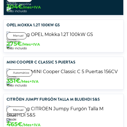
Desde:
Híbrido gasolina
304
€
/mes+IVA
Todo incluido
OPEL MOKKA 1.2T 100KW GS
Manual
Desde:
Gasolina
275
€
/Mes+IVA
Todo incluido
MINI COOPER C CLASSIC 5 PUERTAS
Automático
Desde:
Gasolina
351
€
/Mes+IVA
Todo incluido
CITRÖEN JUMPY FURGÓN TALLA M BLUEHDI S&S
Manual
Diésel
Desde:
465
€
/Mes+IVA