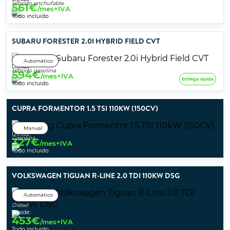
Híbrido enchufable
561
€
/mes+IVA
Todo incluido
SUBARU FORESTER 2.0I HYBRID FIELD CVT
Automático
Desde:
Híbrido gasolina
594
€
/mes+IVA
Entrega rápida
Todo incluido
CUPRA FORMENTOR 1.5 TSI 110KW (150CV)
Manual
Desde:
Gasolina
327
€
/mes+IVA
Todo incluido
VOLKSWAGEN TIGUAN R-LINE 2.0 TDI 110KW DSG
Automático
Diésel
Desde:
453
€
/mes+IVA
Todo incluido