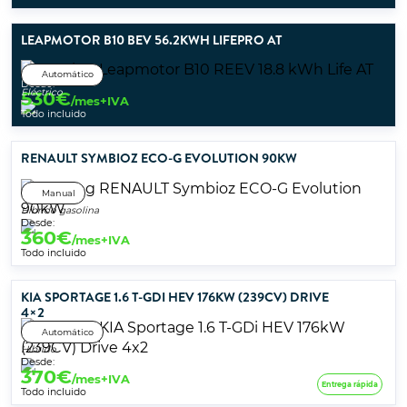
LEAPMOTOR B10 BEV 56.2KWH LIFEPRO AT
Automático
Desde:
Eléctrico
530
€
/mes+IVA
Todo incluido
RENAULT SYMBIOZ ECO-G EVOLUTION 90KW
Manual
Híbrido gasolina
Desde:
360
€
/mes+IVA
Todo incluido
KIA SPORTAGE 1.6 T-GDI HEV 176KW (239CV) DRIVE
4×2
Automático
Híbrido
Desde:
370
€
/mes+IVA
Entrega rápida
Todo incluido