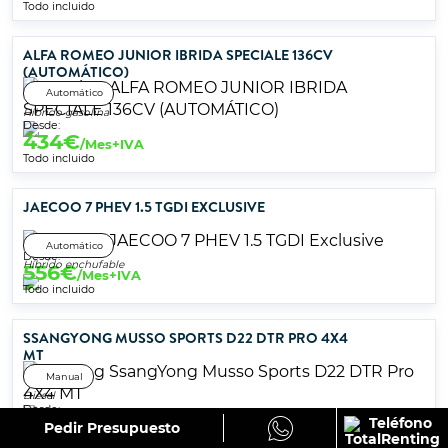
Todo incluido
ALFA ROMEO JUNIOR IBRIDA SPECIALE 136CV
(AUTOMÁTICO)
Automático
Híbrido gasolina
Desde:
434
€
/Mes+IVA
Todo incluido
JAECOO 7 PHEV 1.5 TGDI EXCLUSIVE
Automático
Desde:
Híbrido enchufable
556
€
/Mes+IVA
Todo incluido
SSANGYONG MUSSO SPORTS D22 DTR PRO 4X4
MT
Manual
Diésel
Desde:
442
€
Pedir Presupuesto
/Mes+IVA
Todo incluido