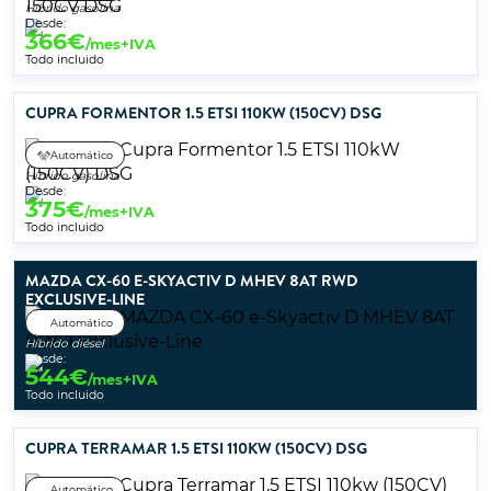
Híbrido gasolina
Desde:
366
€
/mes+IVA
Todo incluido
CUPRA FORMENTOR 1.5 ETSI 110KW (150CV) DSG
Automático
Híbrido gasolina
Desde:
375
€
/mes+IVA
Todo incluido
MAZDA CX-60 E-SKYACTIV D MHEV 8AT RWD
EXCLUSIVE-LINE
Automático
Híbrido diésel
Desde:
544
€
/mes+IVA
Todo incluido
CUPRA TERRAMAR 1.5 ETSI 110KW (150CV) DSG
Automático