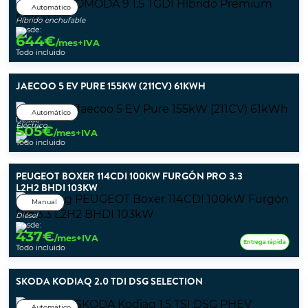
Automático
Híbrido enchufable
Desde:
644
€
/mes+IVA
Todo incluido
JAECOO 5 EV PURE 155KW (211CV) 61KWH
Automático
Desde:
Eléctrico
505
€
/mes+IVA
Todo incluido
PEUGEOT BOXER 114CDI 100KW FURGÓN PRO 3.3
L2H2 BHDI 103KW
Manual
Diésel
Desde:
437
€
/mes+IVA
Entrega rápida
Todo incluido
SKODA KODIAQ 2.0 TDI DSG SELECTION
Automático