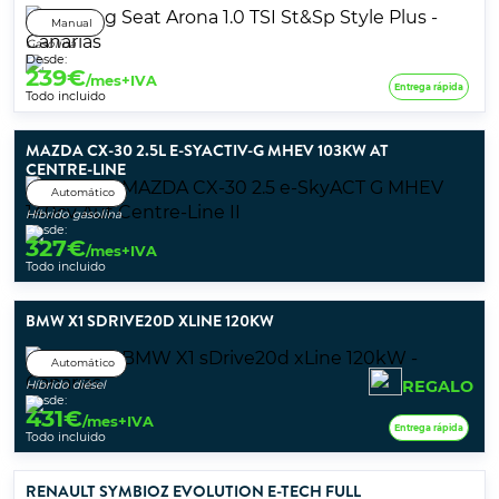
Manual
Gasolina
Desde:
239
€
/mes+IVA
Entrega rápida
Todo incluido
MAZDA CX-30 2.5L E-SYACTIV-G MHEV 103KW AT
CENTRE-LINE
Automático
Híbrido gasolina
Desde:
327
€
/mes+IVA
Todo incluido
BMW X1 SDRIVE20D XLINE 120KW
Automático
REGALO
Híbrido diésel
Desde:
431
€
/mes+IVA
Entrega rápida
Todo incluido
RENAULT SYMBIOZ EVOLUTION E-TECH FULL