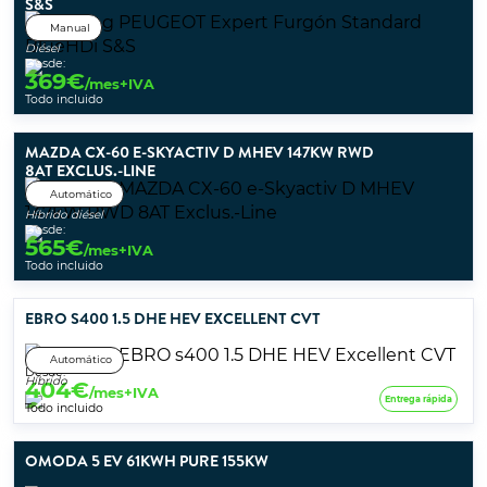
S&S
Manual
Diésel
Desde:
369
€
/mes+IVA
Todo incluido
MAZDA CX-60 E-SKYACTIV D MHEV 147KW RWD
8AT EXCLUS.-LINE
Automático
Híbrido diésel
Desde:
565
€
/mes+IVA
Todo incluido
EBRO S400 1.5 DHE HEV EXCELLENT CVT
Automático
Desde:
Híbrido
404
€
/mes+IVA
Entrega rápida
Todo incluido
OMODA 5 EV 61KWH PURE 155KW