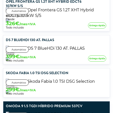
OPEL FRONTERA GS 1.2T XHT HYBRID EDCT6
107KW S/S
Automático
Híbrido gasolina
Desde:
326
€
/mes+IVA
Entrega rápida
Todo incluido
DS 7 BLUEHDI 130 AT. PALLAS
Automático
Desde:
Diésel
399
€
/mes+IVA
Entrega rápida
Todo incluido
SKODA FABIA 1.0 TSI DSG SELECTION
Automático
Desde:
Gasolina
299
€
/mes+IVA
Todo incluido
OMODA 9 1.5 TGDI HÍBRIDO PREMIUM 537CV