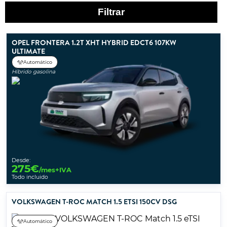
Filtrar
OPEL FRONTERA 1.2T XHT HYBRID EDCT6 107KW
ULTIMATE
Automático
Híbrido gasolina
Desde:
275
€
/mes+IVA
Todo incluido
VOLKSWAGEN T-ROC MATCH 1.5 ETSI 150CV DSG
Automático