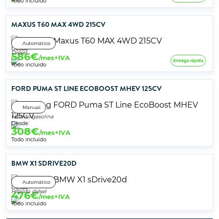
Todo incluido
MAXUS T60 MAX 4WD 215CV
Automático
Desde:
Diésel
586
€
/mes+IVA
Entrega rápida
Todo incluido
FORD PUMA ST LINE ECOBOOST MHEV 125CV
Manual
Híbrido gasolina
Desde:
308
€
/mes+IVA
Todo incluido
BMW X1 SDRIVE20D
Automático
Desde:
Híbrido diésel
476
€
/mes+IVA
Todo incluido