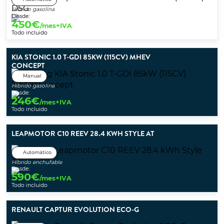
Híbrido gasolina
Desde:
450
€
/mes+IVA
Todo incluido
KIA STONIC 1.0 T-GDI 85KW (115CV) MHEV
CONCEPT
Manual
Híbrido gasolina
Desde:
246
€
/mes+IVA
Todo incluido
LEAPMOTOR C10 REEV 28.4 KWH STYLE AT
Automático
Híbrido enchufable
Desde:
590
€
/mes+IVA
Todo incluido
RENAULT CAPTUR EVOLUTION ECO-G