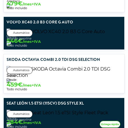
Eléctrico
479
€
/mes+IVA
Todo incluido
VOLVO XC40 2.0 B3 CORE G AUTO
Automático
Desde:
Híbrido gasolina
546
€
/mes+IVA
Todo incluido
SKODA OCTAVIA COMBI 2.0 TDI DSG SELECTION
Automático
Diésel
Desde:
459
€
/mes+IVA
Todo incluido
SEAT LEÓN 1.5 ETSI (115CV) DSG STYLE XL
Automático
Desde:
Híbrido gasolina
284
€
/mes+IVA
Entrega rápida
Todo incluido