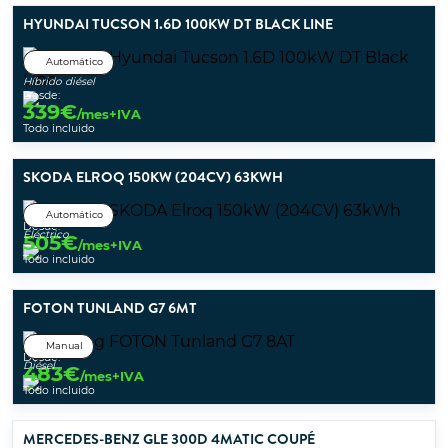
HYUNDAI TUCSON 1.6D 100KW DT BLACK LINE
Automático
Híbrido diésel
Desde:
339
€
/mes+IVA
Todo incluido
SKODA ELROQ 150KW (204CV) 63KWH
Automático
Desde:
Eléctrico
505
€
/mes+IVA
Todo incluido
FOTON TUNLAND G7 6MT
Manual
Desde:
Diésel
483
€
/mes+IVA
Todo incluido
MERCEDES-BENZ GLE 300D 4MATIC COUPÉ