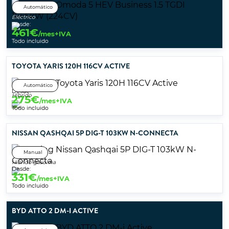
Automático
Eléctrico
Desde:
461
€
/mes+IVA
Todo incluido
TOYOTA YARIS 120H 116CV ACTIVE
Automático
Desde:
Híbrido
275
€
/mes+IVA
Todo incluido
NISSAN QASHQAI 5P DIG-T 103KW N-CONNECTA
Manual
Híbrido gasolina
Desde:
331
€
/mes+IVA
Todo incluido
BYD ATTO 2 DM-I ACTIVE