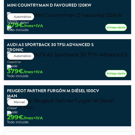
MINI COUNTRYMAN D FAVOURED 120KW
Automático
Desde:
Híbrido diésel
479
€
/mes+IVA
Entrega rápida
Todo incluido
AUDI A3 SPORTBACK 30 TFSI ADVANCED S
TRONIC
Automático
Gasolina
Desde:
379
€
/mes+IVA
Entrega rápida
Todo incluido
PEUGEOT PARTNER FURGÓN M DIÉSEL 100CV
MAN
Manual
Diésel
Desde:
299
€
/mes+IVA
Todo incluido