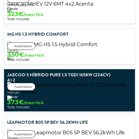
Híbrido gasolina
Desde:
323
€
/mes+IVA
Todo incluido
MG HS 1.5 HYBRID COMFORT
Automático
Desde:
Híbrido
330
€
/mes+IVA
Todo incluido
JAECOO 5 HÍBRIDO PURE 1.5 TGDI 165KW (224CV)
4×2
Automático
Híbrido
Desde:
373
€
/mes+IVA
Todo incluido
LEAPMOTOR B05 5P BEV 56.2KWH LIFE
Automático
Desde: