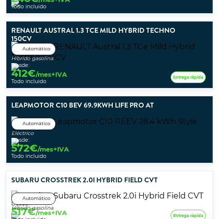
Todo incluido
RENAULT AUSTRAL 1.3 TCE MILD HYBRID TECHNO
150CV
Automático
Híbrido gasolina
Desde:
412
€
/mes+IVA
Entrega rápida
Todo incluido
LEAPMOTOR C10 BEV 69.9KWH LIFE PRO AT
Automático
Eléctrico
Desde:
572
€
/mes+IVA
Todo incluido
SUBARU CROSSTREK 2.0I HYBRID FIELD CVT
Automático
Desde:
Híbrido gasolina
517
€
/mes+IVA
Entrega rápida