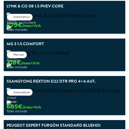
LYNK & CO 08 1.5 PHEV CORE
Automático
Desde:
Híbrido enchufable
579
€
/mes+IVA
Todo incluido
MG 3 1.5 COMFORT
Manual
Desde:
Gasolina
318
€
/mes+IVA
Todo incluido
SSANGYONG REXTON D22 DTR PRO 4×4 AUT.
Automático
Diésel
Desde:
685
€
/mes+IVA
Todo incluido
PEUGEOT EXPERT FURGÓN STANDARD BLUEHDI