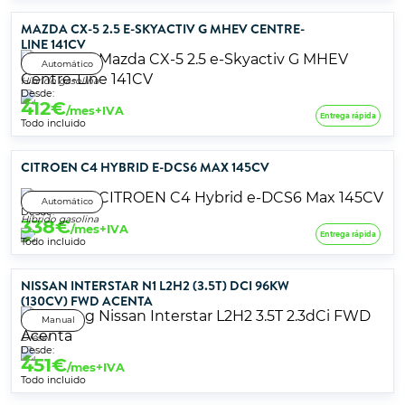
MAZDA CX-5 2.5 E-SKYACTIV G MHEV CENTRE-
LINE 141CV
Automático
Híbrido gasolina
Desde:
412
€
/mes+IVA
Entrega rápida
Todo incluido
CITROEN C4 HYBRID E-DCS6 MAX 145CV
Automático
Desde:
Híbrido gasolina
338
€
/mes+IVA
Entrega rápida
Todo incluido
NISSAN INTERSTAR N1 L2H2 (3.5T) DCI 96KW
(130CV) FWD ACENTA
Manual
Diésel
Desde:
451
€
/mes+IVA
Todo incluido