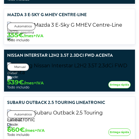
MAZDA 3 E-SKY G MHEV CENTRE-LINE
Automático
Desde:
Híbrido gasolina
355
€
/mes+IVA
Todo incluido
NISSAN INTERSTAR L2H2 3.5T 2.3DCI FWD ACENTA
Manual
Diésel
Desde:
539
€
/mes+IVA
Entrega rápida
Todo incluido
SUBARU OUTBACK 2.5 TOURING LINEATRONIC
Automático
Gasolina
Desde:
660
€
/mes+IVA
Entrega rápida
Todo incluido