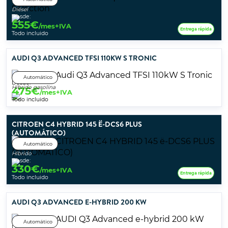
Diésel
Desde:
555
€
/mes+IVA
Entrega rápida
Todo incluido
AUDI Q3 ADVANCED TFSI 110KW S TRONIC
Automático
Desde:
Híbrido gasolina
475
€
/mes+IVA
Todo incluido
CITROEN C4 HYBRID 145 Ë-DCS6 PLUS
(AUTOMÁTICO)
Automático
Híbrido
Desde:
330
€
/mes+IVA
Entrega rápida
Todo incluido
AUDI Q3 ADVANCED E-HYBRID 200 KW
Automático
Desde: