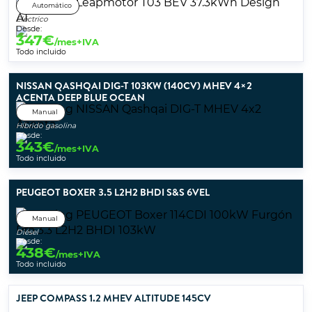
Automático
Eléctrico
Desde:
347
€
/mes+IVA
Todo incluido
NISSAN QASHQAI DIG-T 103KW (140CV) MHEV 4×2
ACENTA DEEP BLUE OCEAN
Manual
Híbrido gasolina
Desde:
343
€
/mes+IVA
Todo incluido
PEUGEOT BOXER 3.5 L2H2 BHDI S&S 6VEL
Manual
Diésel
Desde:
438
€
/mes+IVA
Todo incluido
JEEP COMPASS 1.2 MHEV ALTITUDE 145CV