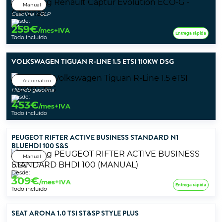
Manual
Gasolina + GLP
Desde:
259
€
/mes+IVA
Entrega rápida
Todo incluido
VOLKSWAGEN TIGUAN R-LINE 1.5 ETSI 110KW DSG
Automático
Híbrido gasolina
Desde:
453
€
/mes+IVA
Todo incluido
PEUGEOT RIFTER ACTIVE BUSINESS STANDARD N1
BLUEHDI 100 S&S
Manual
Diésel
Desde:
309
€
/mes+IVA
Entrega rápida
Todo incluido
SEAT ARONA 1.0 TSI ST&SP STYLE PLUS