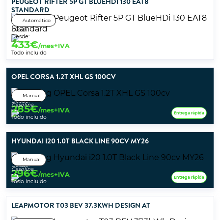
PEUGEOT RIFTER 5P GT BLUEHDI 130 EAT8
STANDARD
Automático
Diésel
Desde:
433
€
/mes+IVA
Todo incluido
OPEL CORSA 1.2T XHL GS 100CV
Manual
Desde:
Gasolina
285
€
/mes+IVA
Entrega rápida
Todo incluido
HYUNDAI I20 1.0T BLACK LINE 90CV MY26
Manual
Desde:
Gasolina
296
€
/mes+IVA
Entrega rápida
Todo incluido
LEAPMOTOR T03 BEV 37.3KWH DESIGN AT