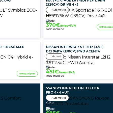
 ECO-G
KIA SPORTAGE 1.6 T-GDI HEV 176KW
(239CV) DRIVE 4×2
Automático
Híbrido
Desde:
370
€
/mes+IVA
Entrega rápi
Todo incluido
D E-DCS6 MAX
NISSAN INTERSTAR N1 L2H2 (3.5T)
DCI 96KW (130CV) FWD ACENTA
Manual
Diésel
Desde:
451
€
/mes+IVA
Entrega rápida
Todo incluido
SSANGYONG REXTON D22 DTR
PRO 4×4 AUT.
Automático
Diésel
Desde:
685
€