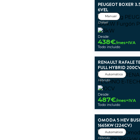
PEUGEOT BOXER 3.5
6VEL
Manual
Diésel
Desde:
438
€
/mes+IVA
Todo incluido
RENAULT RAFALE T
FULL HYBRID 200C
Automático
Híbrido
Desde:
487
€
/mes+IVA
Todo incluido
OMODA 5 HEV BUSIN
1665KW (224CV)
Automático
Híbrido