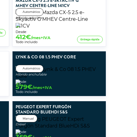
MAZDA CX-5 2.5 E-SKYACTIV G
MHEV CENTRE-LINE 141CV
Automático
Híbrido gasolina
Desde:
da
412
€
/mes+IVA
Entrega rápida
Todo incluido
LYNK & CO 08 1.5 PHEV CORE
Automático
Híbrido enchufable
Desde:
579
€
/mes+IVA
Todo incluido
PEUGEOT EXPERT FURGÓN
STANDARD BLUEHDI S&S
Manual
Diésel
Desde:
369
€