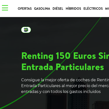
OFERTAS
GASOLINA
DIÉSEL
HÍBRIDOS
ELÉCTRICOS
M
Renting 150 Euros Si
Entrada Particulares
Consigue la mejor oferta de coches de Renti
Entrada Particulares al mejor precio del merc
entradas y con todos los gastos incluidos