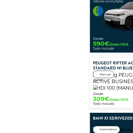
Híbrido enchufable
Desde:
590
€
/mes+IVA
Todo incluido
PEUGEOT RIFTER AC
STANDARD N1 BLUE
Manual
Diésel
Desde:
309
€
/mes+IVA
Todo incluido
BMW X1 SDRIVE20D
Automático