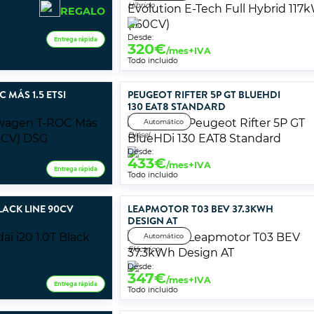
Híbrido
REGALO
Desde:
Entrega rápida
320
€
/mes+IVA
Todo incluido
MÁS 1.5 ETSI
PEUGEOT RIFTER 5P GT BLUEHDI
130 EAT8 STANDARD
Automático
Diésel
Desde:
433
€
/mes+IVA
Entrega rápida
Todo incluido
BLACK LINE 90CV
LEAPMOTOR T03 BEV 37.3KWH
DESIGN AT
Automático
Eléctrico
Desde:
347
€
/mes+IVA
Entrega rápida
Todo incluido