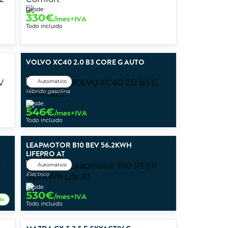
Desde:
330
€
/mes+IVA
Todo incluido
VOLVO XC40 2.0 B3 CORE G AUTO
Automático
Híbrido gasolina
Desde:
546
€
/mes+IVA
Todo incluido
LEAPMOTOR B10 BEV 56.2KWH
LIFEPRO AT
Automático
Eléctrico
Desde:
530
€
/mes+IVA
da
Todo incluido