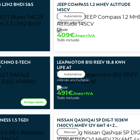
 L2H2 BHDI S&S
JEEP COMPASS 1.2 MHEV ALTITUDE
145CV
Automático
Híbrido gasolina
Desde:
409
€
/mes+IVA
Todo incluido
ECHNO E-TECH
LEAPMOTOR B10 REEV 18.8 KWH
V
LIFE AT
Automático
Híbrido enchufable
Desde:
491
€
/mes+IVA
Todo incluido
Entrega rápida
ESS 1.5 TGDI
NISSAN QASHQAI 5P DIG-T 103KW
(140CV) MHEV 12V 6MT 4×2
ACENTA
Manual
Híbrido gasolina