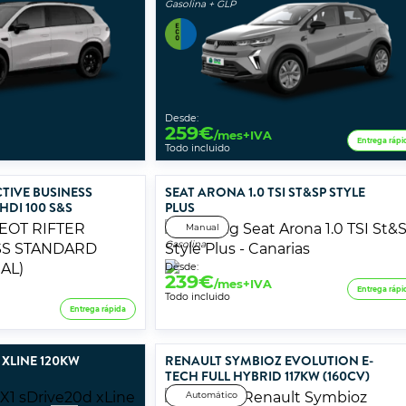
Gasolina + GLP
Desde:
259
€
/mes+IVA
Entrega rápi
Todo incluido
TIVE BUSINESS
SEAT ARONA 1.0 TSI ST&SP STYLE
HDI 100 S&S
PLUS
Manual
Gasolina
Desde:
239
€
/mes+IVA
Entrega rápi
Todo incluido
Entrega rápida
 XLINE 120KW
RENAULT SYMBIOZ EVOLUTION E-
TECH FULL HYBRID 117KW (160CV)
Automático