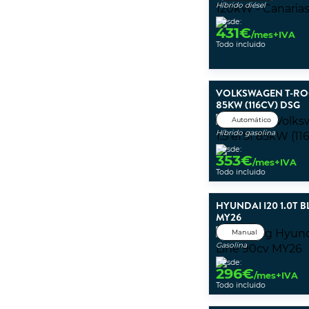
Híbrido diésel
Desde:
431
€
/mes+IVA
Todo incluido
VOLKSWAGEN T-ROC 
85KW (116CV) DSG
Automático
Híbrido gasolina
Desde:
353
€
/mes+IVA
Todo incluido
HYUNDAI I20 1.0T 
MY26
Manual
Gasolina
Desde:
296
€
/mes+IVA
Todo incluido