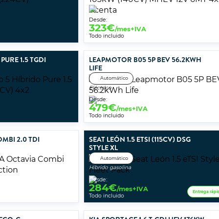
Desde:
323
€
/mes+IVA
Todo incluido
PURE 1.5 TGDI
LEAPMOTOR B05 5P BEV 56.2KWH
LIFE
Automático
Eléctrico
Desde:
479
€
/mes+IVA
Todo incluido
MBI 2.0 TDI
SEAT LEÓN 1.5 ETSI (115CV) DSG
STYLE XL
Automático
Híbrido gasolina
Desde:
284
€
/mes+IVA
Entrega rápi
Todo incluido