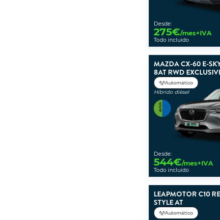
Desde:
275
€
/mes+IVA
Todo incluido
MAZDA CX-60 E-SK
8AT RWD EXCLUSIV
Automático
Híbrido diésel
Desde:
544
€
/mes+IVA
Todo incluido
LEAPMOTOR C10 RE
STYLE AT
Automático