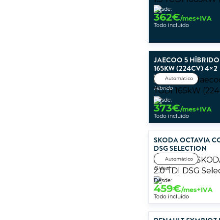
Desde:
362
€
/mes+IVA
Todo incluido
JAECOO 5 HÍBRIDO 
165KW (224CV) 4×2
Automático
Híbrido
Desde:
373
€
/mes+IVA
Todo incluido
SKODA OCTAVIA CO
DSG SELECTION
Automático
Diésel
Desde:
459
€
/mes+IVA
Todo incluido