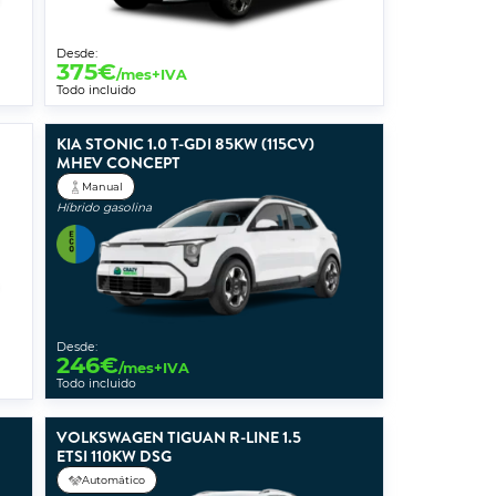
Desde:
375
€
/mes+IVA
Todo incluido
KIA STONIC 1.0 T-GDI 85KW (115CV)
MHEV CONCEPT
Manual
Híbrido gasolina
Desde:
246
€
/mes+IVA
Todo incluido
VOLKSWAGEN TIGUAN R-LINE 1.5
ETSI 110KW DSG
Automático