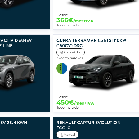
Desde:
366
€
/mes+IVA
Todo incluido
YACTIV D MHEV
CUPRA TERRAMAR 1.5 ETSI 110KW
E-LINE
(150CV) DSG
Automático
Híbrido gasolina
Desde:
450
€
/mes+IVA
Todo incluido
EV 28.4 KWH
RENAULT CAPTUR EVOLUTION
ECO-G
Manual