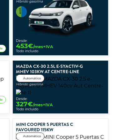
Híbrido gasolina
Desde:
453
€
/mes+IVA
da
Todo incluido
MAZDA CX-30 2.5L E-SYACTIV-G
MHEV 103KW AT CENTRE-LINE
Automático
Híbrido gasolina
Desde:
da
327
€
/mes+IVA
Todo incluido
MINI COOPER 5 PUERTAS C
FAVOURED 115KW
Automático