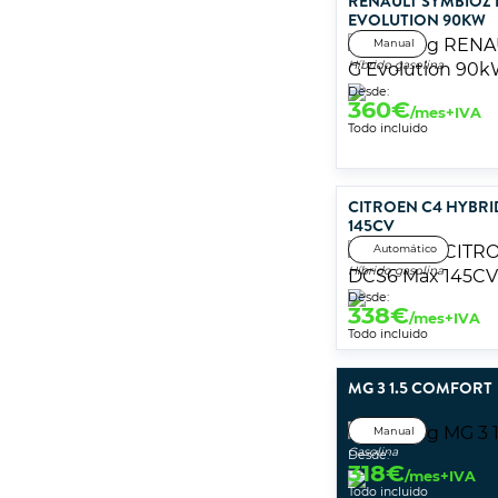
RENAULT SYMBIOZ
EVOLUTION 90KW
Manual
Híbrido gasolina
Desde:
360
€
/mes+IVA
Todo incluido
CITROEN C4 HYBRI
145CV
Automático
Híbrido gasolina
Desde:
338
€
/mes+IVA
Todo incluido
MG 3 1.5 COMFORT
Manual
Gasolina
Desde:
318
€
/mes+IVA
Todo incluido