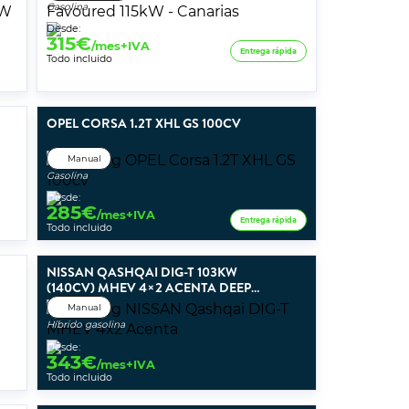
Gasolina
Desde:
315
€
/mes+IVA
Entrega rápida
Todo incluido
OPEL CORSA 1.2T XHL GS 100CV
Manual
Gasolina
Desde:
285
€
/mes+IVA
Entrega rápida
Todo incluido
NISSAN QASHQAI DIG-T 103KW
(140CV) MHEV 4×2 ACENTA DEEP
BLUE OCEAN
Manual
Híbrido gasolina
Desde:
343
€
/mes+IVA
Todo incluido