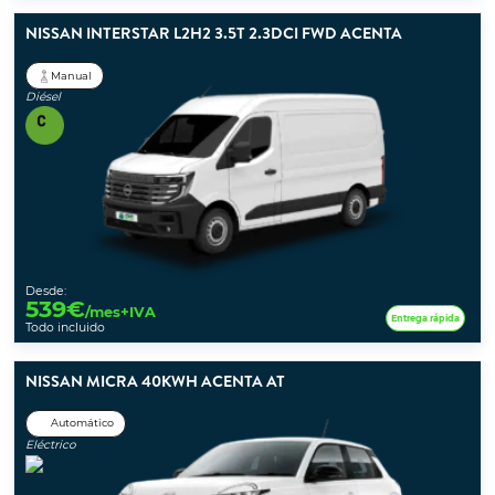
NISSAN INTERSTAR L2H2 3.5T 2.3DCI FWD ACENTA
Manual
Diésel
Desde:
539
€
/mes+IVA
Entrega rápida
Todo incluido
NISSAN MICRA 40KWH ACENTA AT
Automático
Eléctrico