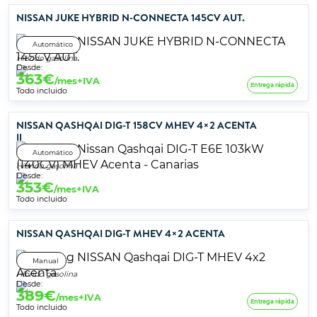
NISSAN JUKE HYBRID N-CONNECTA 145CV AUT.
Automático
Híbrido gasolina
Desde:
363
€
/mes+IVA
Entrega rápida
Todo incluido
NISSAN QASHQAI DIG-T 158CV MHEV 4×2 ACENTA
II
Automático
Híbrido gasolina
Desde:
353
€
/mes+IVA
Todo incluido
NISSAN QASHQAI DIG-T MHEV 4×2 ACENTA
Manual
Híbrido gasolina
Desde:
389
€
/mes+IVA
Entrega rápida
Todo incluido