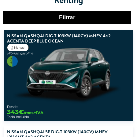
Filtrar
NISSAN QASHQAI DIG-T 103KW (140CV) MHEV 4×2
ACENTA DEEP BLUE OCEAN
Manual
Híbrido gasolina
Desde:
343
€
/mes+IVA
Todo incluido
NISSAN QASHQAI 5P DIG-T 103KW (140CV) MHEV