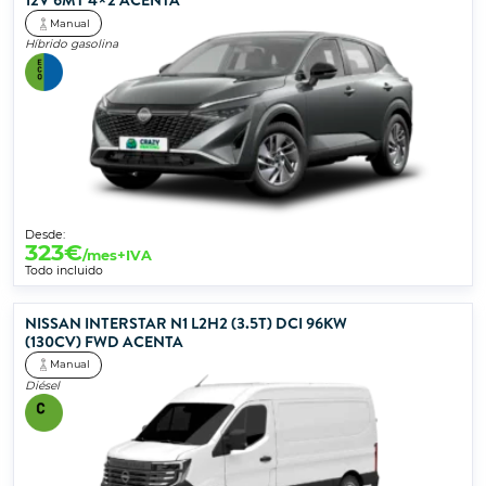
12V 6MT 4×2 ACENTA
Manual
Híbrido gasolina
Desde:
323
€
/mes+IVA
Todo incluido
NISSAN INTERSTAR N1 L2H2 (3.5T) DCI 96KW
(130CV) FWD ACENTA
Manual
Diésel