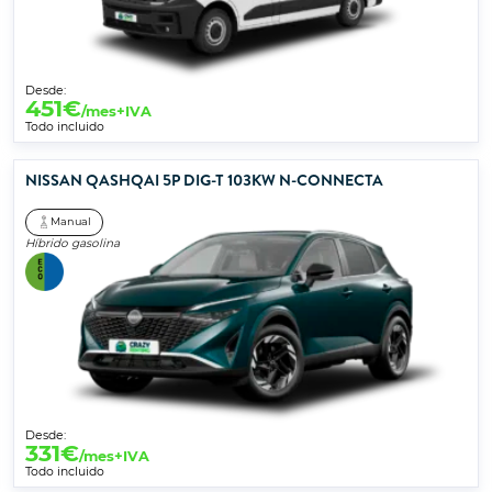
Desde:
451
€
/mes+IVA
Todo incluido
NISSAN QASHQAI 5P DIG-T 103KW N-CONNECTA
Manual
Híbrido gasolina
Desde:
331
€
/mes+IVA
Todo incluido