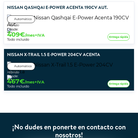
NISSAN QASHQAI E-POWER ACENTA 190CV AUT.
Automático
Híbrido
Desde:
409
€
/mes+IVA
Entrega rápida
Todo incluido
NISSAN X-TRAIL 1.5 E-POWER 204CV ACENTA
Automático
Híbrido
Desde:
467
€
/mes+IVA
Entrega rápida
Todo incluido
¡No dudes en ponerte en contacto con
nosotros!