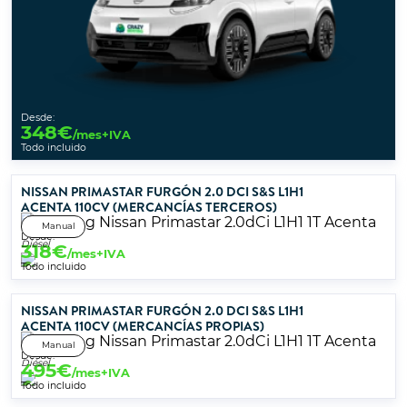
Desde:
348
€
/mes+IVA
Todo incluido
NISSAN PRIMASTAR FURGÓN 2.0 DCI S&S L1H1
ACENTA 110CV (MERCANCÍAS TERCEROS)
Manual
Desde:
Diésel
318
€
/mes+IVA
Todo incluido
NISSAN PRIMASTAR FURGÓN 2.0 DCI S&S L1H1
ACENTA 110CV (MERCANCÍAS PROPIAS)
Manual
Desde:
Diésel
495
€
/mes+IVA
Todo incluido