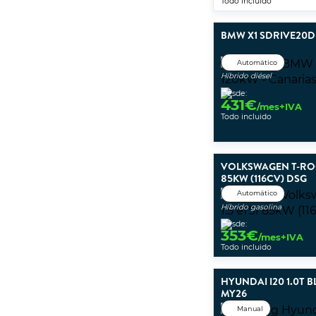
Todo incluido
BMW X1 SDRIVE20D
Automático
Híbrido diésel
Desde:
431
€
/mes+IVA
Todo incluido
VOLKSWAGEN T-ROC 
85KW (116CV) DSG
Automático
Híbrido gasolina
Desde:
353
€
/mes+IVA
Todo incluido
HYUNDAI I20 1.0T 
MY26
Manual