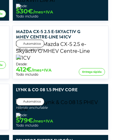
Desde:
530
€
/mes+IVA
da
Todo incluido
MAZDA CX-5 2.5 E-SKYACTIV G
MHEV CENTRE-LINE 141CV
Automático
Híbrido gasolina
Desde:
da
412
€
/mes+IVA
Entrega rápida
Todo incluido
LYNK & CO 08 1.5 PHEV CORE
Automático
Híbrido enchufable
Desde:
579
€
/mes+IVA
Todo incluido