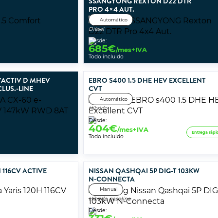
SSANGYONG REXTON D22 DTR
PRO 4×4 AUT.
Automático
Diésel
Desde:
685
€
/mes+IVA
Todo incluido
YACTIV D MHEV
EBRO S400 1.5 DHE HEV EXCELLENT
LUS.-LINE
CVT
Automático
Híbrido
Desde:
404
€
/mes+IVA
Entrega rápi
Todo incluido
 116CV ACTIVE
NISSAN QASHQAI 5P DIG-T 103KW
N-CONNECTA
Manual
Híbrido gasolina
Desde: