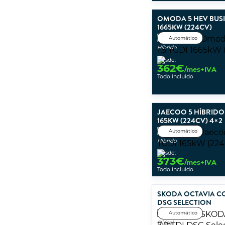
OMODA 5 HEV BUSIN
1665KW (224CV)
Automático
Híbrido
Desde:
362
€
/mes+IVA
Todo incluido
JAECOO 5 HÍBRIDO 
165KW (224CV) 4×2
Automático
Híbrido
Desde:
373
€
/mes+IVA
Todo incluido
SKODA OCTAVIA CO
DSG SELECTION
Automático
Diésel