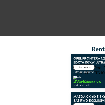
Rent
OPEL FRONTERA 1.
EDCT6 107KW ULTI
Automático
Híbrido gasolina
Desde:
275
€
/mes+IVA
Todo incluido
MAZDA CX-60 E-SK
8AT RWD EXCLUSIV