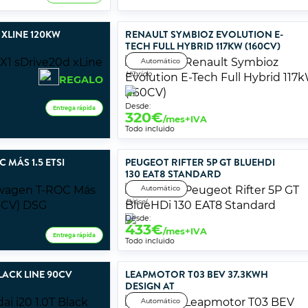
 XLINE 120KW
RENAULT SYMBIOZ EVOLUTION E-
TECH FULL HYBRID 117KW (160CV)
Automático
Híbrido
REGALO
Desde:
Entrega rápida
320
€
/mes+IVA
Todo incluido
MÁS 1.5 ETSI
PEUGEOT RIFTER 5P GT BLUEHDI
130 EAT8 STANDARD
Automático
Diésel
Desde:
433
€
/mes+IVA
Entrega rápida
Todo incluido
BLACK LINE 90CV
LEAPMOTOR T03 BEV 37.3KWH
DESIGN AT
Automático