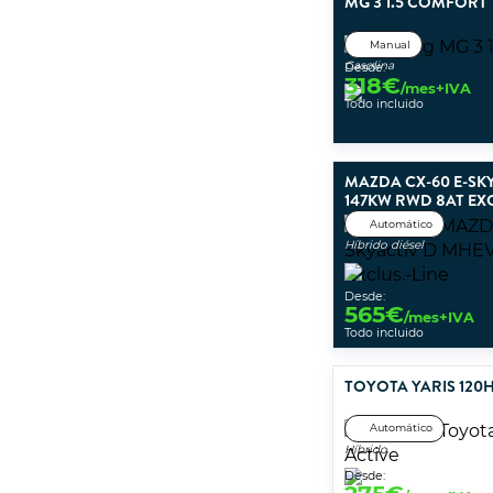
MG 3 1.5 COMFORT
Manual
Gasolina
Desde:
318
€
/mes+IVA
Todo incluido
MAZDA CX-60 E-SK
147KW RWD 8AT EXC
Automático
Híbrido diésel
Desde:
565
€
/mes+IVA
Todo incluido
TOYOTA YARIS 120H
Automático
Híbrido
Desde: