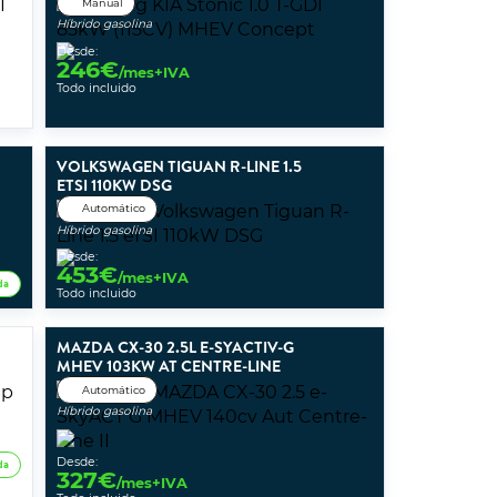
Manual
Híbrido gasolina
Desde:
246
€
/mes+IVA
Todo incluido
VOLKSWAGEN TIGUAN R-LINE 1.5
ETSI 110KW DSG
Automático
Híbrido gasolina
Desde:
453
€
/mes+IVA
da
Todo incluido
MAZDA CX-30 2.5L E-SYACTIV-G
MHEV 103KW AT CENTRE-LINE
Automático
Híbrido gasolina
Desde:
da
327
€
/mes+IVA