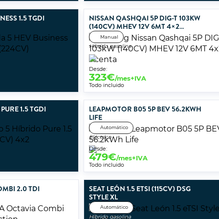
ESS 1.5 TGDI
NISSAN QASHQAI 5P DIG-T 103KW
(140CV) MHEV 12V 6MT 4×2
ACENTA
Manual
Híbrido gasolina
Desde:
323
€
/mes+IVA
Todo incluido
PURE 1.5 TGDI
LEAPMOTOR B05 5P BEV 56.2KWH
LIFE
Automático
Eléctrico
Desde:
479
€
/mes+IVA
Todo incluido
MBI 2.0 TDI
SEAT LEÓN 1.5 ETSI (115CV) DSG
STYLE XL
Automático
Híbrido gasolina