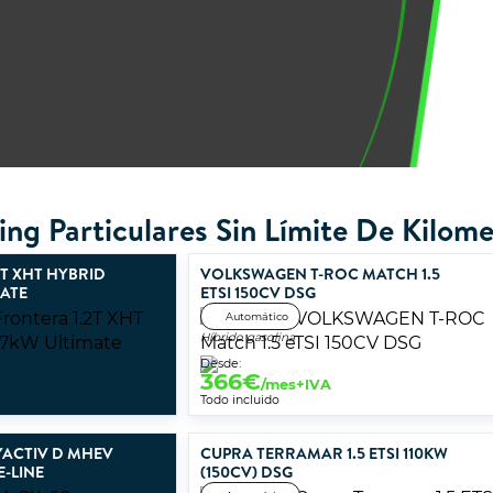
ing Particulares Sin Límite De Kilome
2T XHT HYBRID
VOLKSWAGEN T-ROC MATCH 1.5
MATE
ETSI 150CV DSG
Automático
Híbrido gasolina
Desde:
366
€
/mes+IVA
Todo incluido
YACTIV D MHEV
CUPRA TERRAMAR 1.5 ETSI 110KW
E-LINE
(150CV) DSG