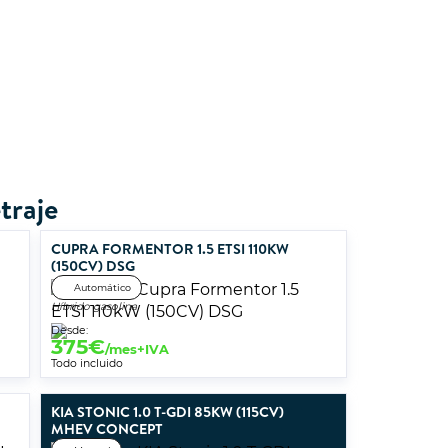
traje
CUPRA FORMENTOR 1.5 ETSI 110KW
(150CV) DSG
Automático
Híbrido gasolina
Desde:
375
€
/mes+IVA
Todo incluido
KIA STONIC 1.0 T-GDI 85KW (115CV)
MHEV CONCEPT