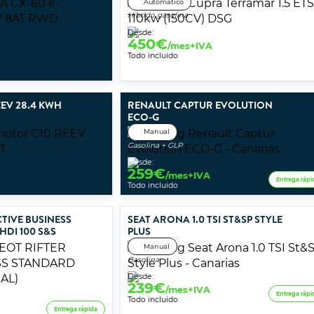
Automático
Híbrido gasolina
Desde:
450
€
/mes+IVA
Todo incluido
EV 28.4 KWH
RENAULT CAPTUR EVOLUTION
ECO-G
Manual
Gasolina + GLP
Desde:
259
€
/mes+IVA
Entrega rápi
Todo incluido
TIVE BUSINESS
SEAT ARONA 1.0 TSI ST&SP STYLE
HDI 100 S&S
PLUS
Manual
Gasolina
Desde:
239
€
/mes+IVA
Entrega rápi
Todo incluido
Entrega rápida