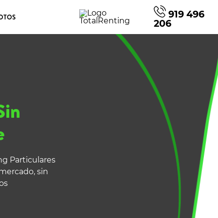
919 496
OTOS
206
Sin
e
g Particulares
 mercado, sin
os