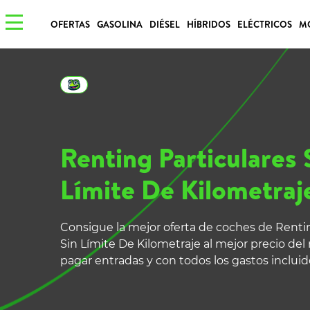
OFERTAS
GASOLINA
DIÉSEL
HÍBRIDOS
ELÉCTRICOS
M
Renting Particulares 
Límite De Kilometraj
Consigue la mejor oferta de coches de Rentin
Sin Límite De Kilometraje al mejor precio del
pagar entradas y con todos los gastos incluid