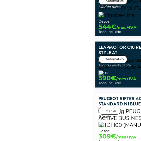
Automático
Híbrido diésel
Desde:
544
€
/mes+IVA
Todo incluido
LEAPMOTOR C10 RE
STYLE AT
Automático
Híbrido enchufable
Desde:
590
€
/mes+IVA
Todo incluido
PEUGEOT RIFTER AC
STANDARD N1 BLUE
Manual
Diésel
Desde:
309
€
/mes+IVA