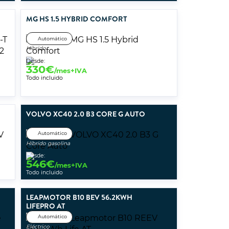
MG HS 1.5 HYBRID COMFORT
Automático
Híbrido
Desde:
330
€
/mes+IVA
Todo incluido
VOLVO XC40 2.0 B3 CORE G AUTO
Automático
Híbrido gasolina
Desde:
546
€
/mes+IVA
Todo incluido
LEAPMOTOR B10 BEV 56.2KWH
LIFEPRO AT
Automático
Eléctrico