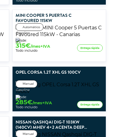
Todo incluido
MINI COOPER 5 PUERTAS C
FAVOURED 115KW
Automático
Gasolina
Desde:
315
€
/mes+IVA
Entrega rápida
Todo incluido
OPEL CORSA 1.2T XHL GS 100CV
Manual
Gasolina
Desde:
285
€
/mes+IVA
Entrega rápida
Todo incluido
NISSAN QASHQAI DIG-T 103KW
(140CV) MHEV 4×2 ACENTA DEEP
BLUE OCEAN
Manual