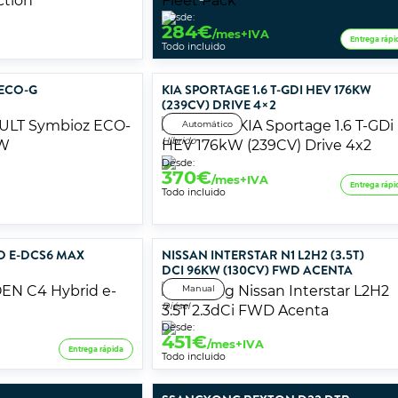
Desde:
284
€
/mes+IVA
Entrega rápi
Todo incluido
 ECO-G
KIA SPORTAGE 1.6 T-GDI HEV 176KW
(239CV) DRIVE 4×2
Automático
Híbrido
Desde:
370
€
/mes+IVA
Entrega rápi
Todo incluido
D E-DCS6 MAX
NISSAN INTERSTAR N1 L2H2 (3.5T)
DCI 96KW (130CV) FWD ACENTA
Manual
Diésel
Desde:
451
€
/mes+IVA
Entrega rápida
Todo incluido