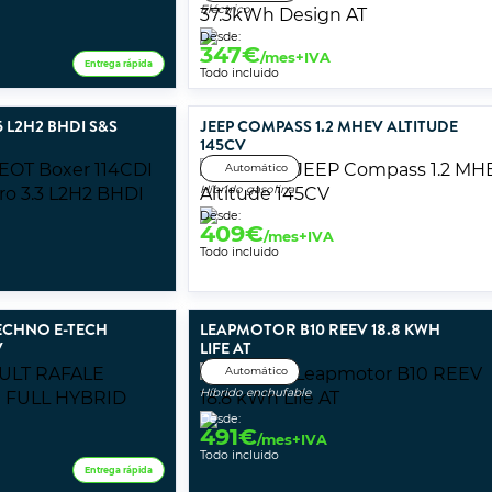
Eléctrico
Desde:
347
€
/mes+IVA
Entrega rápida
Todo incluido
 L2H2 BHDI S&S
JEEP COMPASS 1.2 MHEV ALTITUDE
145CV
Automático
Híbrido gasolina
Desde:
409
€
/mes+IVA
Todo incluido
ECHNO E-TECH
LEAPMOTOR B10 REEV 18.8 KWH
V
LIFE AT
Automático
Híbrido enchufable
Desde:
491
€
/mes+IVA
Todo incluido
Entrega rápida