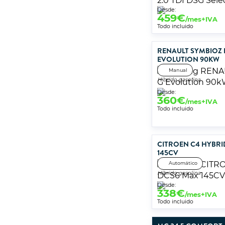
Desde:
459
€
/mes+IVA
Todo incluido
RENAULT SYMBIOZ
EVOLUTION 90KW
Manual
Híbrido gasolina
Desde:
360
€
/mes+IVA
Todo incluido
CITROEN C4 HYBRI
145CV
Automático
Híbrido gasolina
Desde:
338
€
/mes+IVA
Todo incluido