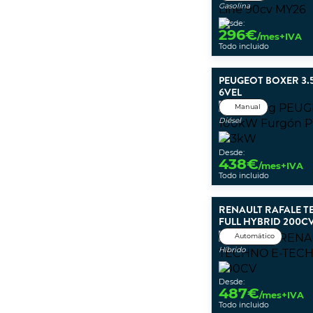
Gasolina
Desde:
296
€
/mes+IVA
Todo incluido
PEUGEOT BOXER 3.5
6VEL
Manual
Diésel
Desde:
438
€
/mes+IVA
Todo incluido
RENAULT RAFALE T
FULL HYBRID 200C
Automático
Híbrido
Desde:
487
€
/mes+IVA
Todo incluido