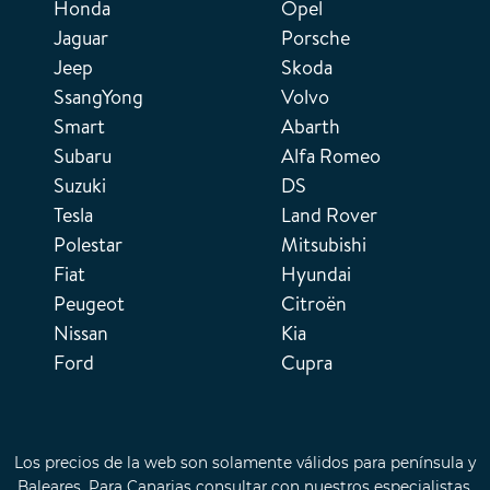
Honda
Opel
Jaguar
Porsche
Jeep
Skoda
SsangYong
Volvo
Smart
Abarth
Subaru
Alfa Romeo
Suzuki
DS
Tesla
Land Rover
Polestar
Mitsubishi
Fiat
Hyundai
Peugeot
Citroën
Nissan
Kia
Ford
Cupra
Los precios de la web son solamente válidos para península y
Baleares. Para Canarias consultar con nuestros especialistas.