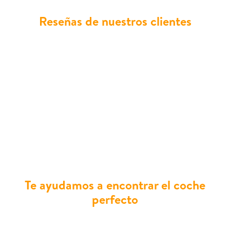
Reseñas de nuestros clientes
La satisfacción que transmiten nuestros clientes
es la mejor carta de presentación. Historias de
familias que han descubierto la comodidad del
renting y ya no pueden concebir otra forma de
tener coche. Comentarios sobre la facilidad de
gestión y la excelente atención al cliente llenan
nuestro tablón de reseñas. Son las experiencias
compartidas las que hacen de Crazy Renting
una elección segura y recomendada.
Te ayudamos a encontrar el coche
perfecto
Sabemos que cada familia es única y por eso en