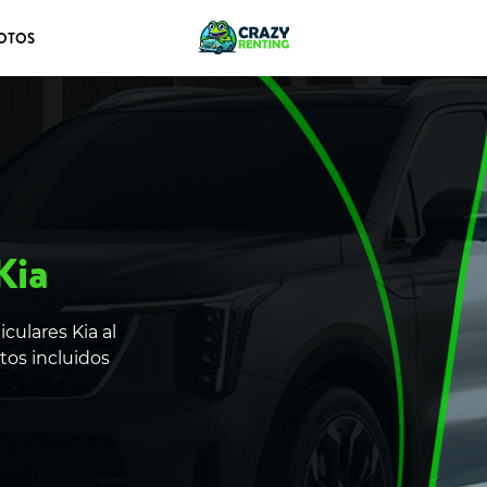
OTOS
Kia
culares Kia al
tos incluidos