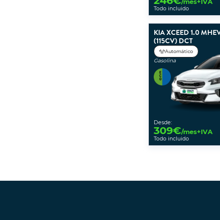
246
€
/mes+IVA
Todo incluido
KIA XCEED 1.0 MHE
(115CV) DCT
Automático
Gasolina
Desde:
309
€
/mes+IVA
Todo incluido