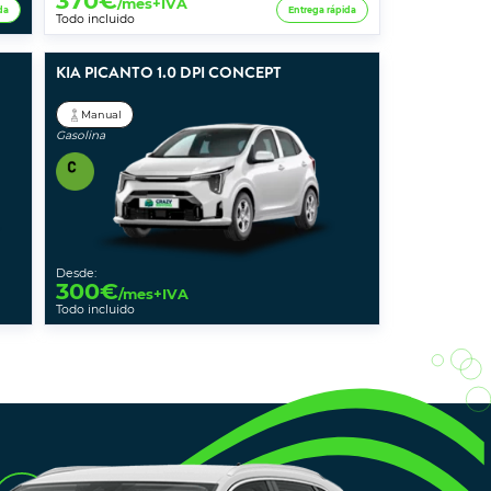
370
€
/mes+IVA
da
Entrega rápida
Todo incluido
KIA PICANTO 1.0 DPI CONCEPT
Manual
Gasolina
Desde:
300
€
/mes+IVA
Todo incluido