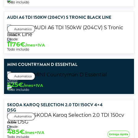
Todo incluido
AUDI A6 TDI 150KW (204CV) S TRONIC BLACK LINE
Automático
Diésel
Desde:
1176
€
/mes+IVA
Todo incluido
MINI COUNTRYMAN D ESSENTIAL
Automático
Desde:
Diésel
525
€
/mes+IVA
Todo incluido
SKODA KAROQ SELECTION 2.0 TDI 150CV 4×4
DSG
Automático
Diésel
Desde:
485
€
/mes+IVA
Entrega rápida
Todo incluido