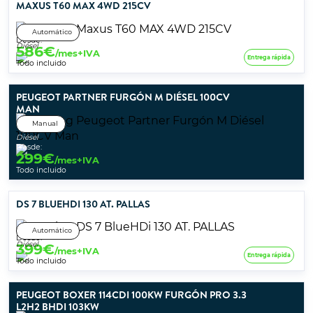
MAXUS T60 MAX 4WD 215CV
Automático
Desde:
Diésel
586
€
/mes+IVA
Entrega rápida
Todo incluido
PEUGEOT PARTNER FURGÓN M DIÉSEL 100CV
MAN
Manual
Diésel
Desde:
299
€
/mes+IVA
Todo incluido
DS 7 BLUEHDI 130 AT. PALLAS
Automático
Desde:
Diésel
399
€
/mes+IVA
Entrega rápida
Todo incluido
PEUGEOT BOXER 114CDI 100KW FURGÓN PRO 3.3
L2H2 BHDI 103KW