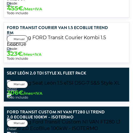
Desde:
455
€
/Mes+IVA
Todo incluido
FORD TRANSIT COURIER VAN 1.5 ECOBLUE TREND
RM
Manual
Diésel
Desde:
323
€
/Mes+IVA
Todo incluido
SEAT LEÓN 2.0 TDI STYLE XL FLEET PACK
Manual
Desde:
Diésel
306
€
/mes+IVA
Todo incluido
FORD TRANSIT CUSTOM N1 VAN FT280 L1 TREND
2.0 ECOBLUE 100KW – ISOTERMO
Manual
Diésel