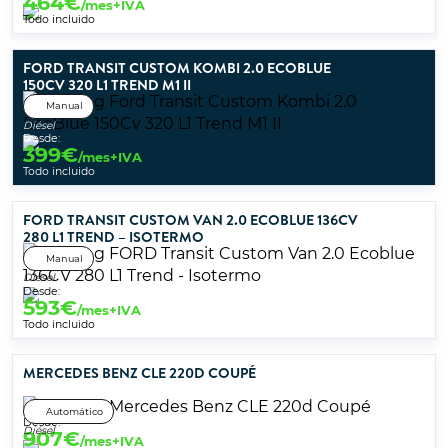
464
€
/mes+IVA
Todo incluido
FORD TRANSIT CUSTOM KOMBI 2.0 ECOBLUE
150CV 320 L1 TREND M1 II
Manual
Diésel
Desde:
399
€
/mes+IVA
Todo incluido
FORD TRANSIT CUSTOM VAN 2.0 ECOBLUE 136CV
280 L1 TREND – ISOTERMO
Manual
Diésel
Desde:
593
€
/mes+IVA
Todo incluido
MERCEDES BENZ CLE 220D COUPÉ
Automático
Desde:
Diésel
907
€
/mes+IVA