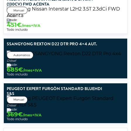
(130CV) FWD ACENTA
Manual
Diésel
Desde:
451
€
/mes+IVA
Todo incluido
SSANGYONG REXTON D22 DTR PRO 4×4 AUT.
Automático
Diésel
Desde:
685
€
/mes+IVA
Todo incluido
PEUGEOT EXPERT FURGÓN STANDARD BLUEHDI
S&S
Manual
Diésel
Desde:
369
€
/mes+IVA
Todo incluido