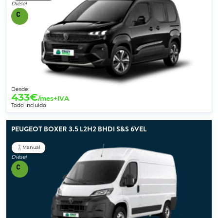
Diésel
Desde:
433
€
/mes+IVA
Todo incluido
PEUGEOT BOXER 3.5 L2H2 BHDI S&S 6VEL
Manual
Diésel