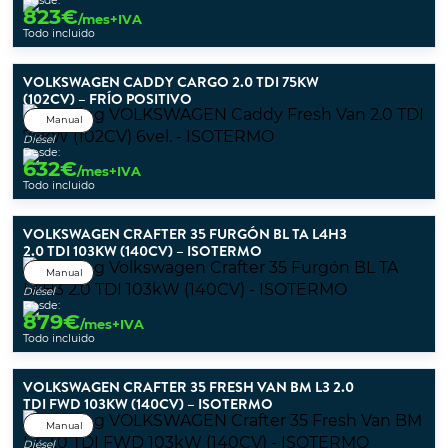
Desde:
823
€
/mes+IVA
Todo incluido
VOLKSWAGEN CADDY CARGO 2.0 TDI 75KW
(102CV) – FRÍO POSITIVO
Manual
Diésel
Desde:
632
€
/mes+IVA
Todo incluido
VOLKSWAGEN CRAFTER 35 FURGÓN BL TA L4H3
2.0 TDI 103KW (140CV) – ISOTERMO
Manual
Diésel
Desde:
879
€
/mes+IVA
Todo incluido
VOLKSWAGEN CRAFTER 35 FRESH VAN BM L3 2.0
TDI FWD 103KW (140CV) – ISOTERMO
Manual
Diésel