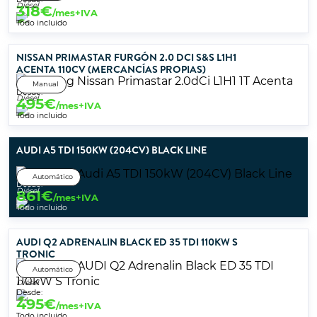
Diésel
318
€
/mes+IVA
Todo incluido
NISSAN PRIMASTAR FURGÓN 2.0 DCI S&S L1H1
ACENTA 110CV (MERCANCÍAS PROPIAS)
Manual
Desde:
Diésel
495
€
/mes+IVA
Todo incluido
AUDI A5 TDI 150KW (204CV) BLACK LINE
Automático
Desde:
Diésel
861
€
/mes+IVA
Todo incluido
AUDI Q2 ADRENALIN BLACK ED 35 TDI 110KW S
TRONIC
Automático
Diésel
Desde:
495
€
/mes+IVA
Todo incluido