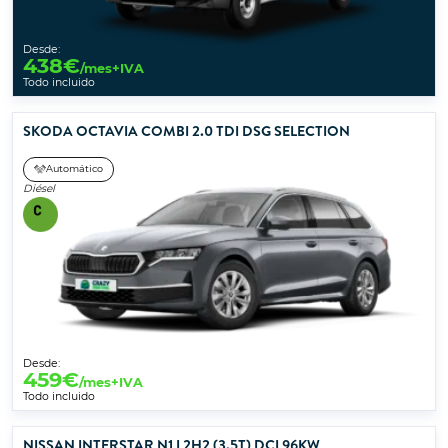
Desde:
438
€
/mes+IVA
Todo incluido
SKODA OCTAVIA COMBI 2.0 TDI DSG SELECTION
Automático
Diésel
Desde:
459
€
/mes+IVA
Todo incluido
NISSAN INTERSTAR N1 L2H2 (3.5T) DCI 96KW