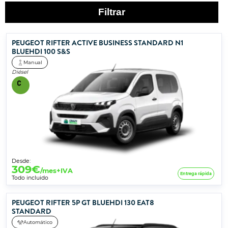
Filtrar
PEUGEOT RIFTER ACTIVE BUSINESS STANDARD N1
BLUEHDI 100 S&S
Manual
Diésel
Desde:
309
€
/mes+IVA
Entrega rápida
Todo incluido
PEUGEOT RIFTER 5P GT BLUEHDI 130 EAT8
STANDARD
Automático