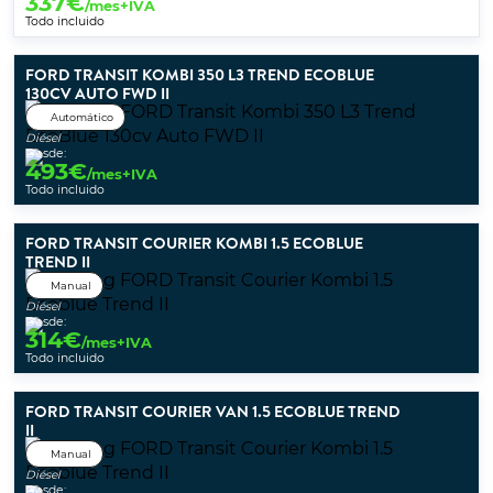
337
€
/mes+IVA
Todo incluido
FORD TRANSIT KOMBI 350 L3 TREND ECOBLUE
130CV AUTO FWD II
Automático
Diésel
Desde:
493
€
/mes+IVA
Todo incluido
FORD TRANSIT COURIER KOMBI 1.5 ECOBLUE
TREND II
Manual
Diésel
Desde:
314
€
/mes+IVA
Todo incluido
FORD TRANSIT COURIER VAN 1.5 ECOBLUE TREND
II
Manual
Diésel
Desde: