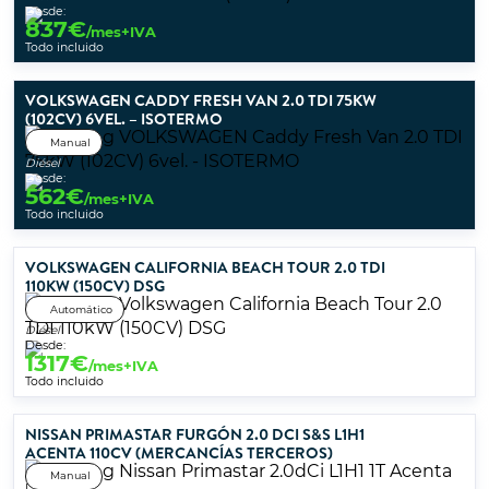
Desde:
837
€
/mes+IVA
Todo incluido
VOLKSWAGEN CADDY FRESH VAN 2.0 TDI 75KW
(102CV) 6VEL. – ISOTERMO
Manual
Diésel
Desde:
562
€
/mes+IVA
Todo incluido
VOLKSWAGEN CALIFORNIA BEACH TOUR 2.0 TDI
110KW (150CV) DSG
Automático
Diésel
Desde:
1317
€
/mes+IVA
Todo incluido
NISSAN PRIMASTAR FURGÓN 2.0 DCI S&S L1H1
ACENTA 110CV (MERCANCÍAS TERCEROS)
Manual
Desde: