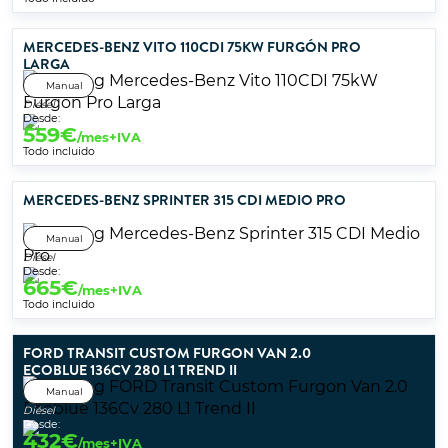
MERCEDES-BENZ VITO 110CDI 75KW FURGÓN PRO
LARGA
Manual
Diésel
Desde:
559
€
/mes+IVA
Todo incluido
MERCEDES-BENZ SPRINTER 315 CDI MEDIO PRO
Manual
Diésel
Desde:
665
€
/mes+IVA
Todo incluido
FORD TRANSIT CUSTOM FURGON VAN 2.0
ECOBLUE 136CV 280 L1 TREND II
Manual
Diésel
Desde:
432
€
/mes+IVA