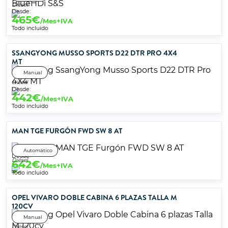
Diésel
Desde:
465
€
/Mes+IVA
Todo incluido
SSANGYONG MUSSO SPORTS D22 DTR PRO 4X4
MT
Manual
Diésel
Desde:
442
€
/Mes+IVA
Todo incluido
MAN TGE FURGÓN FWD SW 8 AT
Automático
Desde:
Diésel
642
€
/Mes+IVA
Todo incluido
OPEL VIVARO DOBLE CABINA 6 PLAZAS TALLA M
120CV
Manual
Diésel