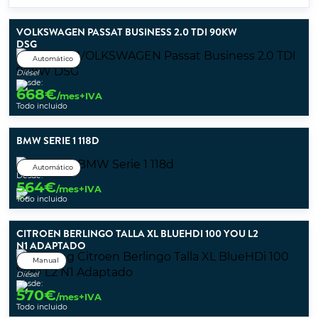
VOLKSWAGEN PASSAT BUSINESS 2.0 TDI 90KW
DSG
Automático
Diésel
Desde:
668
€
/mes+IVA
Todo incluido
BMW SERIE 1 118D
Automático
Desde:
564
€
/mes+IVA
Todo incluido
CITROEN BERLINGO TALLA XL BLUEHDI 100 YOU L2
N1 ADAPTADO
Manual
Diésel
Desde:
570
€
/mes+IVA
Todo incluido