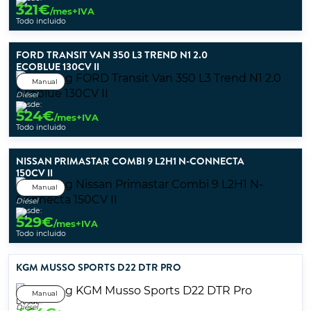
321
€
/mes+IVA
Todo incluido
FORD TRANSIT VAN 350 L3 TREND N1 2.0
ECOBLUE 130CV II
Manual
Diésel
Desde:
524
€
/mes+IVA
Todo incluido
NISSAN PRIMASTAR COMBI 9 L2H1 N-CONNECTA
150CV II
Manual
Diésel
Desde:
529
€
/mes+IVA
Todo incluido
KGM MUSSO SPORTS D22 DTR PRO
Manual
Desde:
Diésel