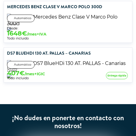
MERCEDES BENZ CLASE V MARCO POLO 300D
Automático
Diésel
Desde:
1648
€
/mes+IVA
Todo incluido
DS7 BLUEHDI 130 AT. PALLAS – CANARIAS
Automático
Desde:
Diésel
407
€
/mes+IGIC
Entrega rápida
Todo incluido
¡No dudes en ponerte en contacto con
nosotros!