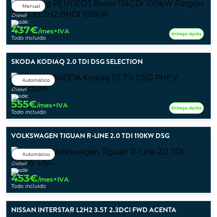
Manual
Diésel
Desde:
437
€
/mes+IVA
Entrega rápida
Todo incluido
SKODA KODIAQ 2.0 TDI DSG SELECTION
Automático
Diésel
Desde:
555
€
/mes+IVA
Entrega rápida
Todo incluido
VOLKSWAGEN TIGUAN R-LINE 2.0 TDI 110KW DSG
Automático
Diésel
Desde:
453
€
/mes+IVA
Todo incluido
NISSAN INTERSTAR L2H2 3.5T 2.3DCI FWD ACENTA