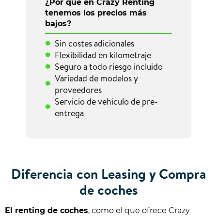
¿Por qué en Crazy Renting
tenemos los precios más
bajos?
Sin costes adicionales
Flexibilidad en kilometraje
Seguro a todo riesgo incluido
Variedad de modelos y
proveedores
Servicio de vehículo de pre-
entrega
Diferencia con Leasing y Compra
de coches
El renting de coches
, como el que ofrece Crazy