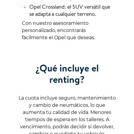
Opel Crossland: el SUV versátil que
se adapta a cualquier terreno.
Con nuestro asesoramiento
personalizado, encontrarás
fácilmente el Opel que deseas.
¿Qué incluye el
renting?
La cuota incluye seguro, mantenimiento
y cambio de neumáticos, lo que
aumenta tu calidad de vida. Menores
tiempos de espera en los talleres. A
vencimiento, podrás decidir si devolver,
cambiar o quedarte tu vehículo.