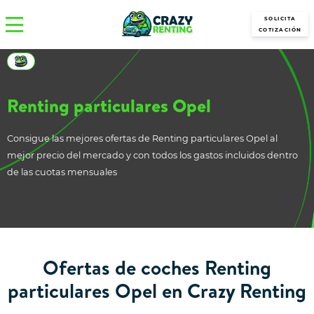
SOLICITA
COTIZACIÓN
Renting particulares Opel
Consigue las mejores ofertas de Renting particulares Opel al
mejor precio del mercado y con todos los gastos incluidos dentro
de las cuotas mensuales
Ofertas de coches Renting
particulares Opel en Crazy Renting