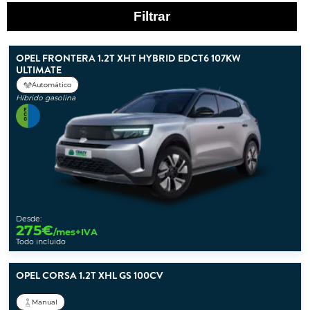
Filtrar
OPEL FRONTERA 1.2T XHT HYBRID EDCT6 107KW
ULTIMATE
Automático
Híbrido gasolina
Desde:
275
€
/mes+IVA
Todo incluido
OPEL CORSA 1.2T XHL GS 100CV
Manual