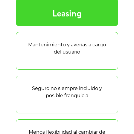
Leasing
Mantenimiento y averías a cargo
del usuario
Seguro no siempre incluido y
posible franquicia
Menos flexibilidad al cambiar de