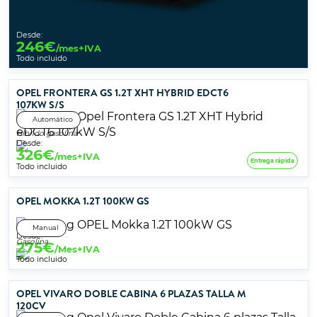
Desde:
246
€
/mes+IVA
Todo incluido
OPEL FRONTERA GS 1.2T XHT HYBRID EDCT6
107KW S/S
Automático
Híbrido gasolina
Desde:
326
€
/mes+IVA
Entrega rápida
Todo incluido
OPEL MOKKA 1.2T 100KW GS
Manual
Desde:
Gasolina
275
€
/Mes+IVA
Todo incluido
OPEL VIVARO DOBLE CABINA 6 PLAZAS TALLA M
120CV