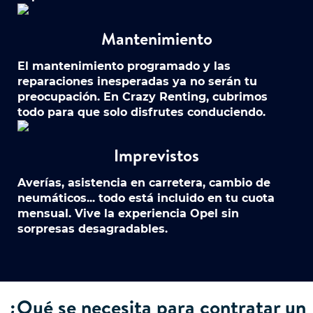
Mantenimiento
El mantenimiento programado y las
reparaciones inesperadas ya no serán tu
preocupación. En Crazy Renting, cubrimos
todo para que solo disfrutes conduciendo.
Imprevistos
Averías, asistencia en carretera, cambio de
neumáticos... todo está incluido en tu cuota
mensual. Vive la experiencia Opel sin
sorpresas desagradables.
¿Qué se necesita para contratar un