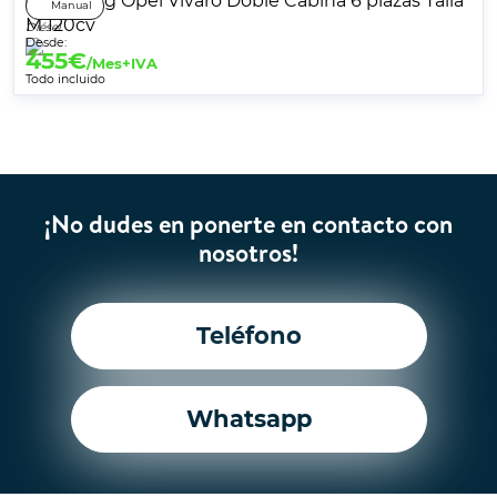
Manual
Diésel
Desde:
455
€
/Mes+IVA
Todo incluido
¡No dudes en ponerte en contacto con
nosotros!
Teléfono
Whatsapp