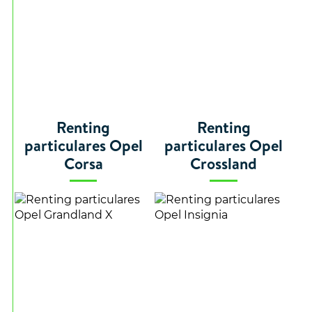
Renting
Renting
particulares Opel
particulares Opel
Corsa
Crossland