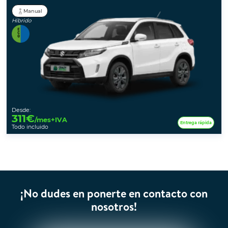
Manual
Híbrido
Desde:
311
€
/mes+IVA
Entrega rápida
Todo incluido
¡No dudes en ponerte en contacto con
nosotros!