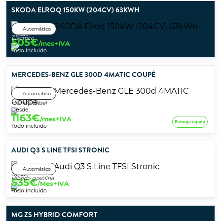
SKODA ELROQ 150KW (204CV) 63KWH
Automático
Desde:
Eléctrico
505
€
/mes+IVA
Todo incluido
MERCEDES-BENZ GLE 300D 4MATIC COUPÉ
Automático
Híbrido diésel
Desde:
1163
€
/mes+IVA
Entrega rápida
Todo incluido
AUDI Q3 S LINE TFSI STRONIC
Automático
Desde:
Híbrido gasolina
535
€
/Mes+IVA
Todo incluido
MG ZS HYBRID COMFORT