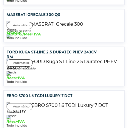
Todo incluido
MASERATI GRECALE 300 QS
Automático
Desde:
Híbrido gasolina
999
€
/Mes+IVA
Todo incluido
FORD KUGA ST-LINE 2.5 DURATEC PHEV 243CV
RM
Automático
Híbrido enchufable
Desde:
/Mes+IVA
Todo incluido
EBRO S700 1.6 TGDI LUXURY 7 DCT
Automático
Gasolina
Desde:
/Mes+IVA
Todo incluido