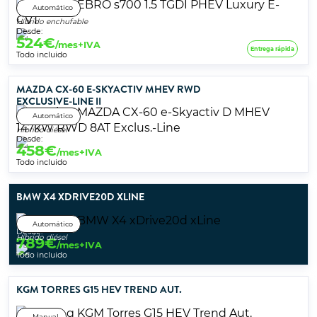
Automático
Híbrido enchufable
Desde:
524
€
/mes+IVA
Entrega rápida
Todo incluido
MAZDA CX-60 E-SKYACTIV MHEV RWD
EXCLUSIVE-LINE II
Automático
Híbrido diésel
Desde:
458
€
/mes+IVA
Todo incluido
BMW X4 XDRIVE20D XLINE
Automático
Desde:
Híbrido diésel
789
€
/mes+IVA
Todo incluido
KGM TORRES G15 HEV TREND AUT.
Manual