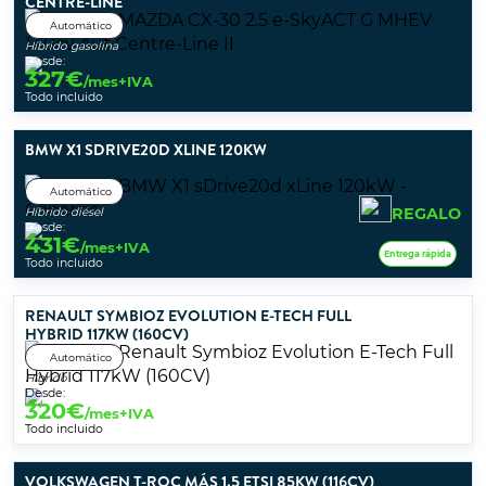
CENTRE-LINE
Automático
Híbrido gasolina
Desde:
327
€
/mes+IVA
Todo incluido
BMW X1 SDRIVE20D XLINE 120KW
Automático
REGALO
Híbrido diésel
Desde:
431
€
/mes+IVA
Entrega rápida
Todo incluido
RENAULT SYMBIOZ EVOLUTION E-TECH FULL
HYBRID 117KW (160CV)
Automático
Híbrido
Desde:
320
€
/mes+IVA
Todo incluido
VOLKSWAGEN T-ROC MÁS 1.5 ETSI 85KW (116CV)