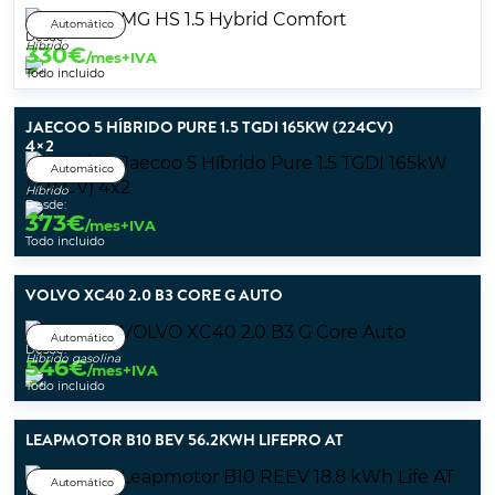
Automático
Desde:
Híbrido
330
€
/mes+IVA
Todo incluido
JAECOO 5 HÍBRIDO PURE 1.5 TGDI 165KW (224CV)
4×2
Automático
Híbrido
Desde:
373
€
/mes+IVA
Todo incluido
VOLVO XC40 2.0 B3 CORE G AUTO
Automático
Desde:
Híbrido gasolina
546
€
/mes+IVA
Todo incluido
LEAPMOTOR B10 BEV 56.2KWH LIFEPRO AT
Automático
Desde: