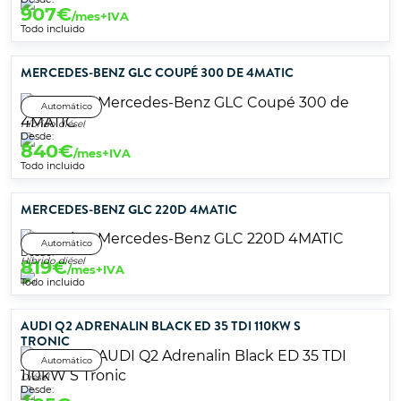
907
€
/mes+IVA
Todo incluido
MERCEDES-BENZ GLC COUPÉ 300 DE 4MATIC
Automático
Híbrido diésel
Desde:
840
€
/mes+IVA
Todo incluido
MERCEDES-BENZ GLC 220D 4MATIC
Automático
Desde:
Híbrido diésel
819
€
/mes+IVA
Todo incluido
AUDI Q2 ADRENALIN BLACK ED 35 TDI 110KW S
TRONIC
Automático
Diésel
Desde: