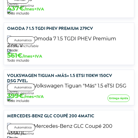
Desde:
Híbrido gasolina
437
€
/mes+IVA
Todo incluido
OMODA 7 1.5 TGDI PHEV PREMIUM 279CV
Automático
Híbrido enchufable
Desde:
561
€
/mes+IVA
Todo incluido
VOLKSWAGEN TIGUAN «MÁS» 1.5 ETSI 110KW 150CV
DSG 7VEL.
Automático
Desde:
Híbrido gasolina
399
€
/mes+IVA
Entrega rápida
Todo incluido
MERCEDES-BENZ GLC COUPÉ 200 4MATIC
Automático
Híbrido gasolina
Desde: