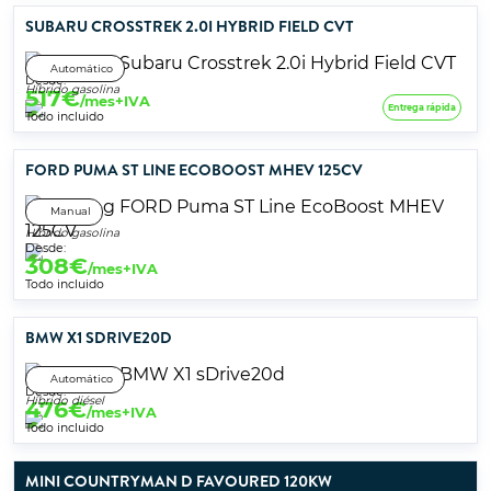
SUBARU CROSSTREK 2.0I HYBRID FIELD CVT
Automático
Desde:
Híbrido gasolina
517
€
/mes+IVA
Entrega rápida
Todo incluido
FORD PUMA ST LINE ECOBOOST MHEV 125CV
Manual
Híbrido gasolina
Desde:
308
€
/mes+IVA
Todo incluido
BMW X1 SDRIVE20D
Automático
Desde:
Híbrido diésel
476
€
/mes+IVA
Todo incluido
MINI COUNTRYMAN D FAVOURED 120KW