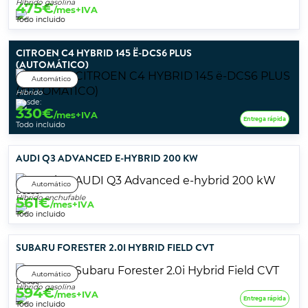
Híbrido gasolina
475
€
/mes+IVA
Todo incluido
CITROEN C4 HYBRID 145 Ë-DCS6 PLUS
(AUTOMÁTICO)
Automático
Híbrido
Desde:
330
€
/mes+IVA
Entrega rápida
Todo incluido
AUDI Q3 ADVANCED E-HYBRID 200 KW
Automático
Desde:
Híbrido enchufable
561
€
/mes+IVA
Todo incluido
SUBARU FORESTER 2.0I HYBRID FIELD CVT
Automático
Desde:
Híbrido gasolina
594
€
/mes+IVA
Entrega rápida
Todo incluido