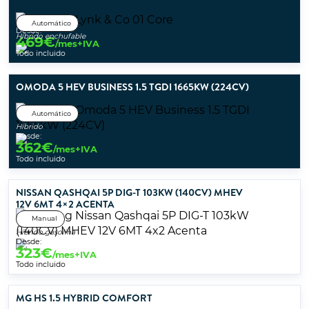
Automático
Desde:
Híbrido enchufable
469
€
/mes+IVA
Todo incluido
OMODA 5 HEV BUSINESS 1.5 TGDI 1665KW (224CV)
Automático
Híbrido
Desde:
362
€
/mes+IVA
Todo incluido
NISSAN QASHQAI 5P DIG-T 103KW (140CV) MHEV
12V 6MT 4×2 ACENTA
Manual
Híbrido gasolina
Desde:
323
€
/mes+IVA
Todo incluido
MG HS 1.5 HYBRID COMFORT