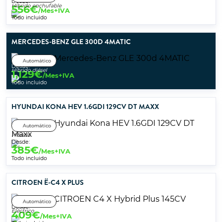
Desde:
Híbrido enchufable
556
€
/Mes+IVA
Todo incluido
MERCEDES-BENZ GLE 300D 4MATIC
Automático
Desde:
Híbrido diésel
1,129
€
/Mes+IVA
Todo incluido
HYUNDAI KONA HEV 1.6GDI 129CV DT MAXX
Automático
Híbrido
Desde:
385
€
/Mes+IVA
Todo incluido
CITROEN Ë-C4 X PLUS
Automático
Desde:
Eléctrico
409
€
/Mes+IVA