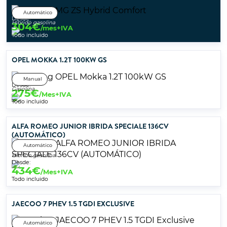
Automático
Desde:
Híbrido gasolina
304
€
/mes+IVA
Todo incluido
OPEL MOKKA 1.2T 100KW GS
Manual
Desde:
Gasolina
275
€
/Mes+IVA
Todo incluido
ALFA ROMEO JUNIOR IBRIDA SPECIALE 136CV
(AUTOMÁTICO)
Automático
Híbrido gasolina
Desde:
434
€
/Mes+IVA
Todo incluido
JAECOO 7 PHEV 1.5 TGDI EXCLUSIVE
Automático