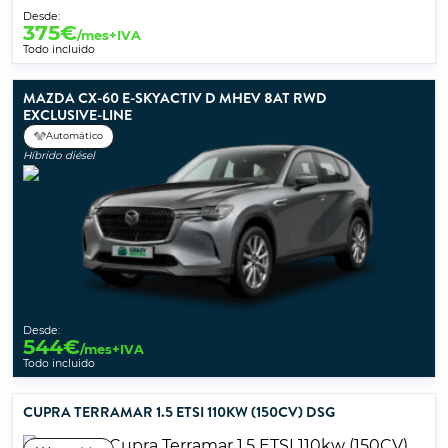
Desde:
375
€
/mes+IVA
Todo incluido
MAZDA CX-60 E-SKYACTIV D MHEV 8AT RWD
EXCLUSIVE-LINE
Automático
Híbrido diésel
Desde:
544
€
/mes+IVA
Todo incluido
CUPRA TERRAMAR 1.5 ETSI 110KW (150CV) DSG