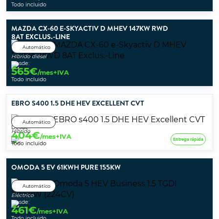
Todo incluido
MAZDA CX-60 E-SKYACTIV D MHEV 147KW RWD
8AT EXCLUS.-LINE
Automático
Híbrido diésel
Desde:
565
€
/mes+IVA
Todo incluido
EBRO S400 1.5 DHE HEV EXCELLENT CVT
Automático
Desde:
Híbrido
404
€
/mes+IVA
Entrega rápida
Todo incluido
OMODA 5 EV 61KWH PURE 155KW
Automático
Eléctrico
Desde:
461
€
/mes+IVA
Todo incluido