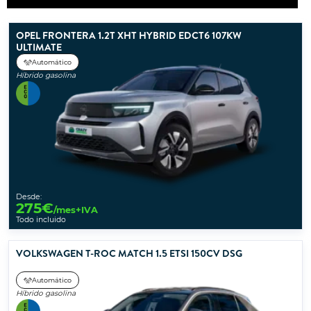
OPEL FRONTERA 1.2T XHT HYBRID EDCT6 107KW
ULTIMATE
Automático
Híbrido gasolina
Desde:
275
€
/mes+IVA
Todo incluido
VOLKSWAGEN T-ROC MATCH 1.5 ETSI 150CV DSG
Automático
Híbrido gasolina