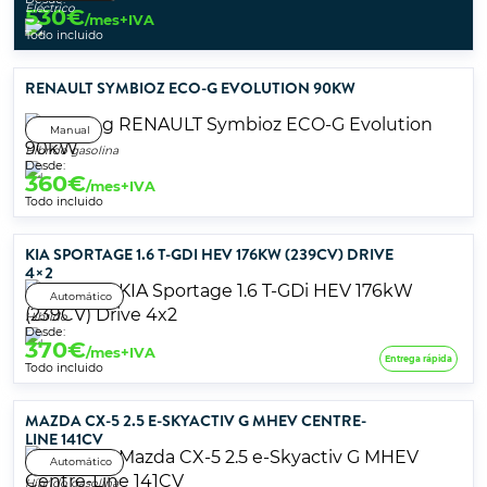
Eléctrico
530
€
/mes+IVA
Todo incluido
RENAULT SYMBIOZ ECO-G EVOLUTION 90KW
Manual
Híbrido gasolina
Desde:
360
€
/mes+IVA
Todo incluido
KIA SPORTAGE 1.6 T-GDI HEV 176KW (239CV) DRIVE
4×2
Automático
Híbrido
Desde:
370
€
/mes+IVA
Entrega rápida
Todo incluido
MAZDA CX-5 2.5 E-SKYACTIV G MHEV CENTRE-
LINE 141CV
Automático
Híbrido gasolina