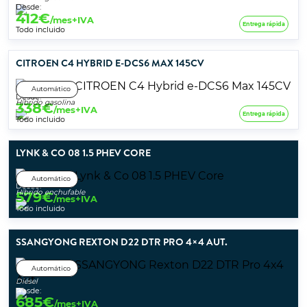
Desde:
412
€
/mes+IVA
Entrega rápida
Todo incluido
CITROEN C4 HYBRID E-DCS6 MAX 145CV
Automático
Desde:
Híbrido gasolina
338
€
/mes+IVA
Entrega rápida
Todo incluido
LYNK & CO 08 1.5 PHEV CORE
Automático
Desde:
Híbrido enchufable
579
€
/mes+IVA
Todo incluido
SSANGYONG REXTON D22 DTR PRO 4×4 AUT.
Automático
Diésel
Desde:
685
€
/mes+IVA