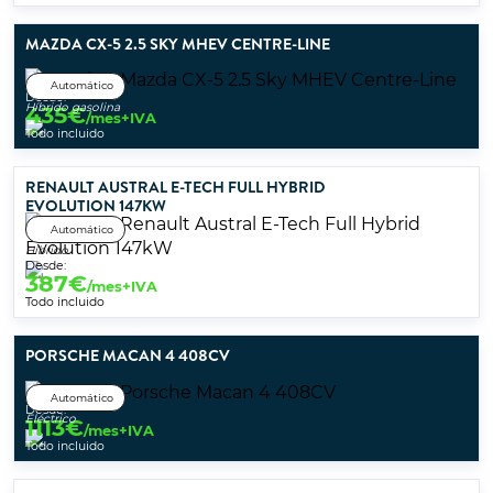
MAZDA CX-5 2.5 SKY MHEV CENTRE-LINE
Automático
Desde:
Híbrido gasolina
435
€
/mes+IVA
Todo incluido
RENAULT AUSTRAL E-TECH FULL HYBRID
EVOLUTION 147KW
Automático
Híbrido
Desde:
387
€
/mes+IVA
Todo incluido
PORSCHE MACAN 4 408CV
Automático
Desde:
Eléctrico
1113
€
/mes+IVA
Todo incluido