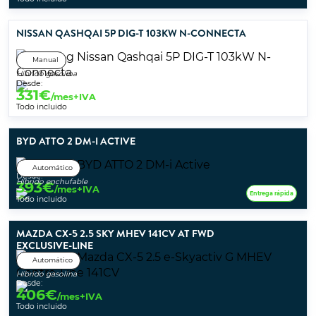
NISSAN QASHQAI 5P DIG-T 103KW N-CONNECTA
Manual
Híbrido gasolina
Desde:
331
€
/mes+IVA
Todo incluido
BYD ATTO 2 DM-I ACTIVE
Automático
Desde:
Híbrido enchufable
393
€
/mes+IVA
Entrega rápida
Todo incluido
MAZDA CX-5 2.5 SKY MHEV 141CV AT FWD
EXCLUSIVE-LINE
Automático
Híbrido gasolina
Desde:
406
€
/mes+IVA
Todo incluido