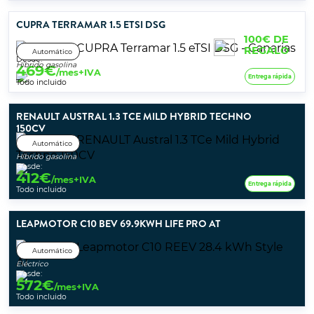
CUPRA TERRAMAR 1.5 ETSI DSG
100€ DE
REGALO
Automático
Desde:
Híbrido gasolina
469
€
/mes+IVA
Entrega rápida
Todo incluido
RENAULT AUSTRAL 1.3 TCE MILD HYBRID TECHNO
150CV
Automático
Híbrido gasolina
Desde:
412
€
/mes+IVA
Entrega rápida
Todo incluido
LEAPMOTOR C10 BEV 69.9KWH LIFE PRO AT
Automático
Eléctrico
Desde:
572
€
/mes+IVA
Todo incluido