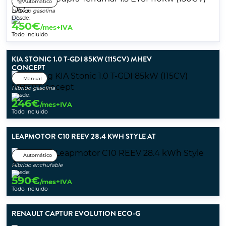
Automático
Híbrido gasolina
Desde:
450
€
/mes+IVA
Todo incluido
KIA STONIC 1.0 T-GDI 85KW (115CV) MHEV
CONCEPT
Manual
Híbrido gasolina
Desde:
246
€
/mes+IVA
Todo incluido
LEAPMOTOR C10 REEV 28.4 KWH STYLE AT
Automático
Híbrido enchufable
Desde:
590
€
/mes+IVA
Todo incluido
RENAULT CAPTUR EVOLUTION ECO-G