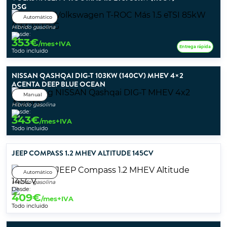
DSG
Automático
Híbrido gasolina
Desde:
353
€
/mes+IVA
Entrega rápida
Todo incluido
NISSAN QASHQAI DIG-T 103KW (140CV) MHEV 4×2
ACENTA DEEP BLUE OCEAN
Manual
Híbrido gasolina
Desde:
343
€
/mes+IVA
Todo incluido
JEEP COMPASS 1.2 MHEV ALTITUDE 145CV
Automático
Híbrido gasolina
Desde:
409
€
/mes+IVA
Todo incluido