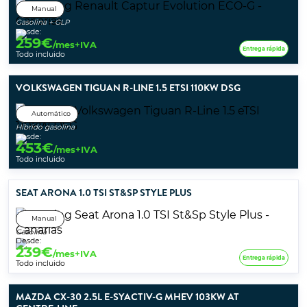
Manual
Gasolina + GLP
Desde:
259
€
/mes+IVA
Entrega rápida
Todo incluido
VOLKSWAGEN TIGUAN R-LINE 1.5 ETSI 110KW DSG
Automático
Híbrido gasolina
Desde:
453
€
/mes+IVA
Todo incluido
SEAT ARONA 1.0 TSI ST&SP STYLE PLUS
Manual
Gasolina
Desde:
239
€
/mes+IVA
Entrega rápida
Todo incluido
MAZDA CX-30 2.5L E-SYACTIV-G MHEV 103KW AT