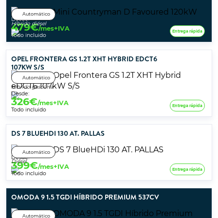
Automático
Desde:
Híbrido diésel
479
€
/mes+IVA
Entrega rápida
Todo incluido
OPEL FRONTERA GS 1.2T XHT HYBRID EDCT6
107KW S/S
Automático
Híbrido gasolina
Desde:
326
€
/mes+IVA
Entrega rápida
Todo incluido
DS 7 BLUEHDI 130 AT. PALLAS
Automático
Desde:
Diésel
399
€
/mes+IVA
Entrega rápida
Todo incluido
OMODA 9 1.5 TGDI HÍBRIDO PREMIUM 537CV
Automático