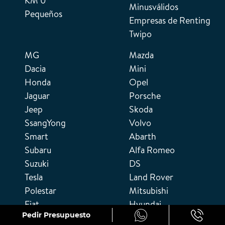
KM 0
Minusválidos
Pequeños
Empresas de Renting
Twipo
MG
Mazda
Dacia
Mini
Honda
Opel
Jaguar
Porsche
Jeep
Skoda
SsangYong
Volvo
Smart
Abarth
Subaru
Alfa Romeo
Suzuki
DS
Tesla
Land Rover
Polestar
Mitsubishi
Fiat
Hyundai
Pedir Presupuesto
Peugeot
Citroën