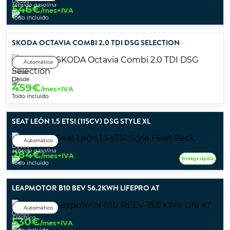
Desde:
Híbrido gasolina
546
€
/mes+IVA
Todo incluido
SKODA OCTAVIA COMBI 2.0 TDI DSG SELECTION
Automático
Diésel
Desde:
459
€
/mes+IVA
Todo incluido
SEAT LEÓN 1.5 ETSI (115CV) DSG STYLE XL
Automático
Desde:
Híbrido gasolina
284
€
/mes+IVA
Entrega rápida
Todo incluido
LEAPMOTOR B10 BEV 56.2KWH LIFEPRO AT
Automático
Desde:
Eléctrico
530
€
/mes+IVA