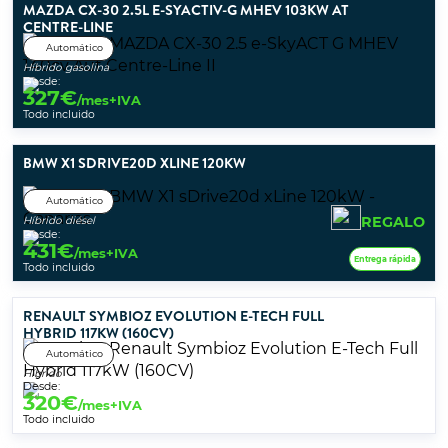
MAZDA CX-30 2.5L E-SYACTIV-G MHEV 103KW AT
CENTRE-LINE
Automático
Híbrido gasolina
Desde:
327
€
/mes+IVA
Todo incluido
BMW X1 SDRIVE20D XLINE 120KW
Automático
REGALO
Híbrido diésel
Desde:
431
€
/mes+IVA
Entrega rápida
Todo incluido
RENAULT SYMBIOZ EVOLUTION E-TECH FULL
HYBRID 117KW (160CV)
Automático
Híbrido
Desde:
320
€
/mes+IVA
Todo incluido