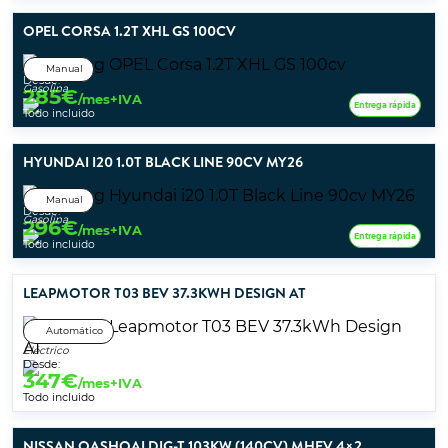
OPEL CORSA 1.2T XHL GS 100CV
Manual
Desde:
Gasolina
285
€
/mes+IVA
Entrega rápida
Todo incluido
HYUNDAI I20 1.0T BLACK LINE 90CV MY26
Manual
Desde:
Gasolina
296
€
/mes+IVA
Entrega rápida
Todo incluido
LEAPMOTOR T03 BEV 37.3KWH DESIGN AT
Automático
Eléctrico
Desde:
347
€
/mes+IVA
Todo incluido
NISSAN QASHQAI DIG-T 103KW (140CV) MHEV 4×2