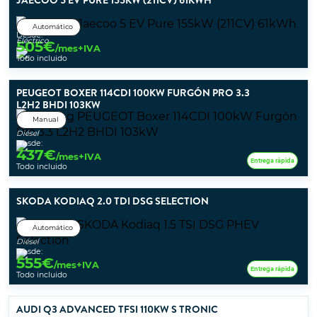
Automático
Desde:
Eléctrico
505
€
/mes+IVA
Todo incluido
PEUGEOT BOXER 114CDI 100KW FURGÓN PRO 3.3
L2H2 BHDI 103KW
Manual
Diésel
Desde:
437
€
/mes+IVA
Entrega rápida
Todo incluido
SKODA KODIAQ 2.0 TDI DSG SELECTION
Automático
Diésel
Desde:
555
€
/mes+IVA
Entrega rápida
Todo incluido
AUDI Q3 ADVANCED TFSI 110KW S TRONIC