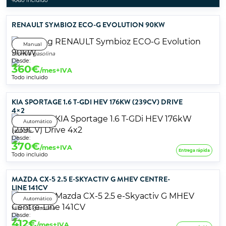
Todo incluido
RENAULT SYMBIOZ ECO-G EVOLUTION 90KW
Manual
Híbrido gasolina
Desde:
360
€
/mes+IVA
Todo incluido
KIA SPORTAGE 1.6 T-GDI HEV 176KW (239CV) DRIVE
4×2
Automático
Híbrido
Desde:
370
€
/mes+IVA
Entrega rápida
Todo incluido
MAZDA CX-5 2.5 E-SKYACTIV G MHEV CENTRE-
LINE 141CV
Automático
Híbrido gasolina
Desde:
412
€
/mes+IVA