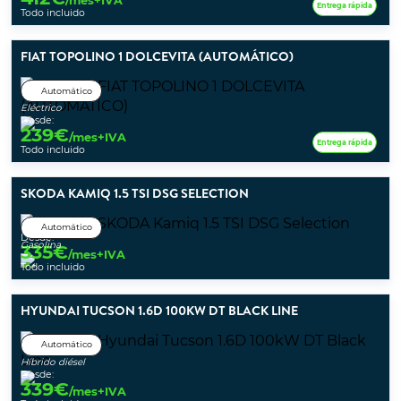
/mes+IVA
Entrega rápida
Todo incluido
FIAT TOPOLINO 1 DOLCEVITA (AUTOMÁTICO)
Automático
Eléctrico
Desde:
239
€
/mes+IVA
Entrega rápida
Todo incluido
SKODA KAMIQ 1.5 TSI DSG SELECTION
Automático
Desde:
Gasolina
335
€
/mes+IVA
Todo incluido
HYUNDAI TUCSON 1.6D 100KW DT BLACK LINE
Automático
Híbrido diésel
Desde:
339
€
/mes+IVA