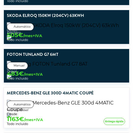
Todo incluido
SKODA ELROQ 150KW (204CV) 63KWH
Automático
Desde:
Eléctrico
505
€
/mes+IVA
Todo incluido
FOTON TUNLAND G7 6MT
Manual
Desde:
Diésel
483
€
/mes+IVA
Todo incluido
MERCEDES-BENZ GLE 300D 4MATIC COUPÉ
Automático
Híbrido diésel
Desde:
1163
€
/mes+IVA
Entrega rápida
Todo incluido