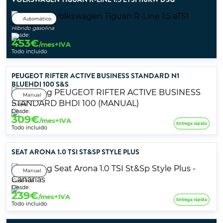
Automático
Híbrido gasolina
Desde:
453
€
/mes+IVA
Todo incluido
PEUGEOT RIFTER ACTIVE BUSINESS STANDARD N1
BLUEHDI 100 S&S
Manual
Diésel
Desde:
309
€
/mes+IVA
Entrega rápida
Todo incluido
SEAT ARONA 1.0 TSI ST&SP STYLE PLUS
Manual
Gasolina
Desde:
239
€
/mes+IVA
Entrega rápida
Todo incluido