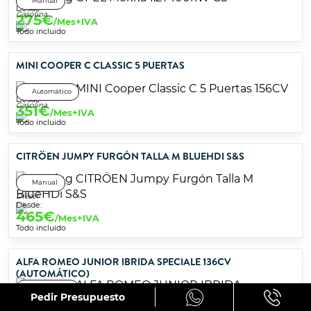
Manual
Desde:
Gasolina
275
€
/Mes+IVA
Todo incluido
MINI COOPER C CLASSIC 5 PUERTAS
Automático
Desde:
Gasolina
351
€
/Mes+IVA
Todo incluido
CITRÖEN JUMPY FURGÓN TALLA M BLUEHDI S&S
Manual
Diésel
Desde:
465
€
/Mes+IVA
Todo incluido
ALFA ROMEO JUNIOR IBRIDA SPECIALE 136CV
(AUTOMÁTICO)
Automático
Pedir Presupuesto
Híbrido gasolina