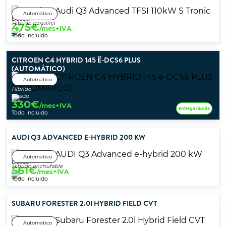
Automático
Desde:
Híbrido gasolina
475
€
/mes+IVA
Todo incluido
CITROEN C4 HYBRID 145 Ë-DCS6 PLUS
(AUTOMÁTICO)
Automático
Híbrido
Desde:
330
€
/mes+IVA
Entrega rápida
Todo incluido
AUDI Q3 ADVANCED E-HYBRID 200 KW
Automático
Desde:
Híbrido enchufable
561
€
/mes+IVA
Todo incluido
SUBARU FORESTER 2.0I HYBRID FIELD CVT
Automático