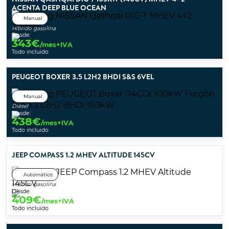
ACENTA DEEP BLUE OCEAN
Manual
Híbrido gasolina
Desde:
343
€
/mes+IVA
Todo incluido
PEUGEOT BOXER 3.5 L2H2 BHDI S&S 6VEL
Manual
Diésel
Desde:
438
€
/mes+IVA
Todo incluido
JEEP COMPASS 1.2 MHEV ALTITUDE 145CV
Automático
Híbrido gasolina
Desde:
409
€
/mes+IVA
Todo incluido