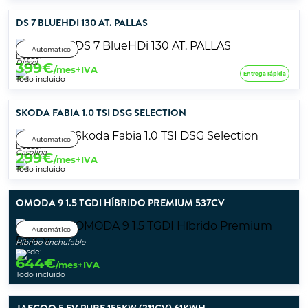
DS 7 BLUEHDI 130 AT. PALLAS
Automático
Desde:
Diésel
399
€
/mes+IVA
Entrega rápida
Todo incluido
SKODA FABIA 1.0 TSI DSG SELECTION
Automático
Desde:
Gasolina
299
€
/mes+IVA
Todo incluido
OMODA 9 1.5 TGDI HÍBRIDO PREMIUM 537CV
Automático
Híbrido enchufable
Desde:
644
€
/mes+IVA
Todo incluido
JAECOO 5 EV PURE 155KW (211CV) 61KWH