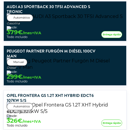
AUDI A3 SPORTBACK 30 TFSI ADVANCED S
TRONIC
Automático
Gasolina
Desde:
379
€
/mes+IVA
Entrega rápida
Todo incluido
PEUGEOT PARTNER FURGÓN M DIÉSEL 100CV
MAN
Manual
Diésel
Desde:
299
€
/mes+IVA
Todo incluido
OPEL FRONTERA GS 1.2T XHT HYBRID EDCT6
107KW S/S
Automático
Híbrido gasolina
Desde:
326
€
/mes+IVA
Entrega rápida
Todo incluido