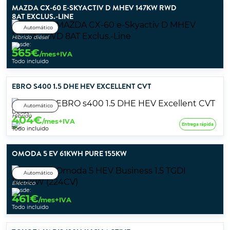
MAZDA CX-60 E-SKYACTIV D MHEV 147KW RWD
8AT EXCLUS.-LINE
Automático
Híbrido diésel
Desde:
565
€
/mes+IVA
Todo incluido
EBRO S400 1.5 DHE HEV EXCELLENT CVT
Automático
Desde:
Híbrido
404
€
/mes+IVA
Entrega rápida
Todo incluido
OMODA 5 EV 61KWH PURE 155KW
Automático
Eléctrico
Desde:
461
€
/mes+IVA
Todo incluido