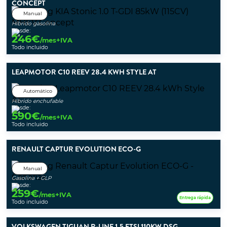
CONCEPT
Manual
Híbrido gasolina
Desde:
246
€
/mes+IVA
Todo incluido
LEAPMOTOR C10 REEV 28.4 KWH STYLE AT
Automático
Híbrido enchufable
Desde:
590
€
/mes+IVA
Todo incluido
RENAULT CAPTUR EVOLUTION ECO-G
Manual
Gasolina + GLP
Desde:
259
€
/mes+IVA
Entrega rápida
Todo incluido
VOLKSWAGEN TIGUAN R-LINE 1.5 ETSI 110KW DSG