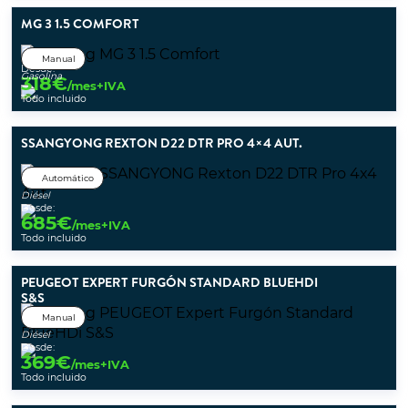
MG 3 1.5 COMFORT
Manual
Desde:
Gasolina
318
€
/mes+IVA
Todo incluido
SSANGYONG REXTON D22 DTR PRO 4×4 AUT.
Automático
Diésel
Desde:
685
€
/mes+IVA
Todo incluido
PEUGEOT EXPERT FURGÓN STANDARD BLUEHDI
S&S
Manual
Diésel
Desde:
369
€
/mes+IVA
Todo incluido