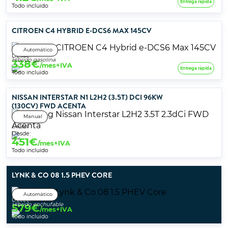
Entrega rápida
Todo incluido
CITROEN C4 HYBRID E-DCS6 MAX 145CV
Automático
Desde:
Híbrido gasolina
338
€
/mes+IVA
Entrega rápida
Todo incluido
NISSAN INTERSTAR N1 L2H2 (3.5T) DCI 96KW
(130CV) FWD ACENTA
Manual
Diésel
Desde:
451
€
/mes+IVA
Todo incluido
LYNK & CO 08 1.5 PHEV CORE
Automático
Desde:
Híbrido enchufable
579
€
/mes+IVA
Todo incluido