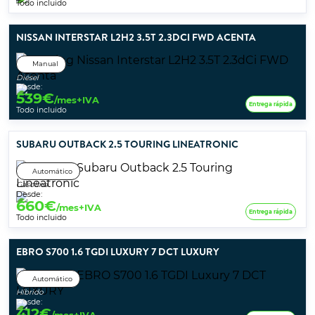
Todo incluido
NISSAN INTERSTAR L2H2 3.5T 2.3DCI FWD ACENTA
Manual
Diésel
Desde:
539
€
/mes+IVA
Entrega rápida
Todo incluido
SUBARU OUTBACK 2.5 TOURING LINEATRONIC
Automático
Gasolina
Desde:
660
€
/mes+IVA
Entrega rápida
Todo incluido
EBRO S700 1.6 TGDI LUXURY 7 DCT LUXURY
Automático
Híbrido
Desde:
412
€