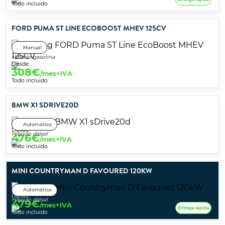
Todo incluido
FORD PUMA ST LINE ECOBOOST MHEV 125CV
Manual
Híbrido gasolina
Desde:
308
€
/mes+IVA
Todo incluido
BMW X1 SDRIVE20D
Automático
Desde:
Híbrido diésel
476
€
/mes+IVA
Todo incluido
MINI COUNTRYMAN D FAVOURED 120KW
Automático
Desde:
Híbrido diésel
479
€
/mes+IVA
Entrega rápida
Todo incluido