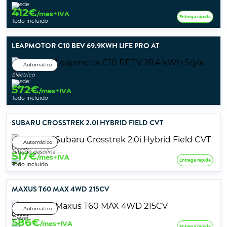
Desde:
412
€
/mes+IVA
Entrega rápida
Todo incluido
LEAPMOTOR C10 BEV 69.9KWH LIFE PRO AT
Automático
Eléctrico
Desde:
572
€
/mes+IVA
Todo incluido
SUBARU CROSSTREK 2.0I HYBRID FIELD CVT
Automático
Desde:
Híbrido gasolina
517
€
/mes+IVA
Entrega rápida
Todo incluido
MAXUS T60 MAX 4WD 215CV
Automático
Desde:
Diésel
586
€
/mes+IVA
Entrega rápida