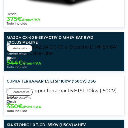
Desde:
375
€
/mes+IVA
Todo incluido
MAZDA CX-60 E-SKYACTIV D MHEV 8AT RWD
EXCLUSIVE-LINE
Automático
Híbrido diésel
Desde:
544
€
/mes+IVA
Todo incluido
CUPRA TERRAMAR 1.5 ETSI 110KW (150CV) DSG
Automático
Híbrido gasolina
Desde:
450
€
/mes+IVA
Todo incluido
KIA STONIC 1.0 T-GDI 85KW (115CV) MHEV