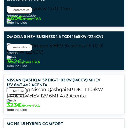
Automático
Desde:
Híbrido enchufable
469
€
/mes+IVA
Todo incluido
OMODA 5 HEV BUSINESS 1.5 TGDI 1665KW (224CV)
Automático
Híbrido
Desde:
362
€
/mes+IVA
Todo incluido
NISSAN QASHQAI 5P DIG-T 103KW (140CV) MHEV
12V 6MT 4×2 ACENTA
Manual
Híbrido gasolina
Desde:
323
€
/mes+IVA
Todo incluido
MG HS 1.5 HYBRID COMFORT