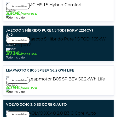
Automático
Desde:
Híbrido
330
€
/mes+IVA
Todo incluido
JAECOO 5 HÍBRIDO PURE 1.5 TGDI 165KW (224CV)
4×2
Automático
Híbrido
Desde:
373
€
/mes+IVA
Todo incluido
LEAPMOTOR B05 5P BEV 56.2KWH LIFE
Automático
Desde:
Eléctrico
479
€
/mes+IVA
Todo incluido
VOLVO XC40 2.0 B3 CORE G AUTO
Automático