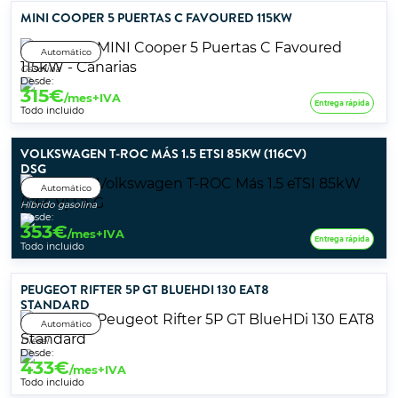
MINI COOPER 5 PUERTAS C FAVOURED 115KW
Automático
Gasolina
Desde:
315
€
/mes+IVA
Entrega rápida
Todo incluido
VOLKSWAGEN T-ROC MÁS 1.5 ETSI 85KW (116CV)
DSG
Automático
Híbrido gasolina
Desde:
353
€
/mes+IVA
Entrega rápida
Todo incluido
PEUGEOT RIFTER 5P GT BLUEHDI 130 EAT8
STANDARD
Automático
Diésel
Desde:
433
€
/mes+IVA
Todo incluido