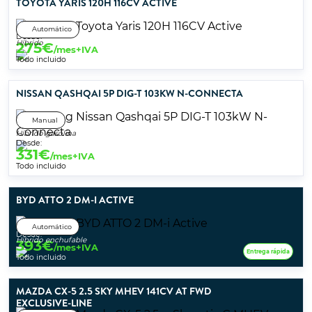
TOYOTA YARIS 120H 116CV ACTIVE
Automático
Desde:
Híbrido
275
€
/mes+IVA
Todo incluido
NISSAN QASHQAI 5P DIG-T 103KW N-CONNECTA
Manual
Híbrido gasolina
Desde:
331
€
/mes+IVA
Todo incluido
BYD ATTO 2 DM-I ACTIVE
Automático
Desde:
Híbrido enchufable
393
€
/mes+IVA
Entrega rápida
Todo incluido
MAZDA CX-5 2.5 SKY MHEV 141CV AT FWD
EXCLUSIVE-LINE