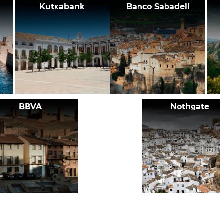
Kutxabank
Banco Sabadell
BBVA
Nothgate