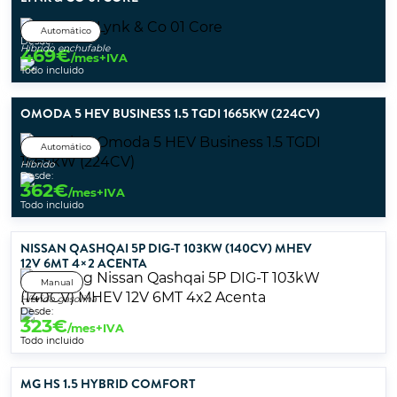
Automático
Desde:
Híbrido enchufable
469
€
/mes+IVA
Todo incluido
OMODA 5 HEV BUSINESS 1.5 TGDI 1665KW (224CV)
Automático
Híbrido
Desde:
362
€
/mes+IVA
Todo incluido
NISSAN QASHQAI 5P DIG-T 103KW (140CV) MHEV
12V 6MT 4×2 ACENTA
Manual
Híbrido gasolina
Desde:
323
€
/mes+IVA
Todo incluido
MG HS 1.5 HYBRID COMFORT