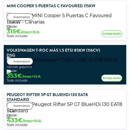
MINI COOPER 5 PUERTAS C FAVOURED 115KW
Automático
Gasolina
Desde:
315
€
/mes+IVA
Entrega rápida
Todo incluido
VOLKSWAGEN T-ROC MÁS 1.5 ETSI 85KW (116CV)
DSG
Automático
Híbrido gasolina
Desde:
353
€
/mes+IVA
Entrega rápida
Todo incluido
PEUGEOT RIFTER 5P GT BLUEHDI 130 EAT8
STANDARD
Automático
Diésel
Desde:
433
€
/mes+IVA
Todo incluido