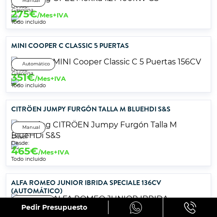
Manual
Desde:
Gasolina
275
€
/Mes+IVA
Todo incluido
MINI COOPER C CLASSIC 5 PUERTAS
Automático
Desde:
Gasolina
351
€
/Mes+IVA
Todo incluido
CITRÖEN JUMPY FURGÓN TALLA M BLUEHDI S&S
Manual
Diésel
Desde:
465
€
/Mes+IVA
Todo incluido
ALFA ROMEO JUNIOR IBRIDA SPECIALE 136CV
(AUTOMÁTICO)
Automático
Pedir Presupuesto
Híbrido gasolina