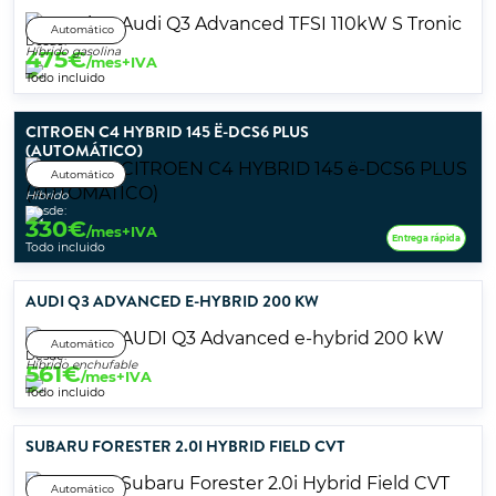
Automático
Desde:
Híbrido gasolina
475
€
/mes+IVA
Todo incluido
CITROEN C4 HYBRID 145 Ë-DCS6 PLUS
(AUTOMÁTICO)
Automático
Híbrido
Desde:
330
€
/mes+IVA
Entrega rápida
Todo incluido
AUDI Q3 ADVANCED E-HYBRID 200 KW
Automático
Desde:
Híbrido enchufable
561
€
/mes+IVA
Todo incluido
SUBARU FORESTER 2.0I HYBRID FIELD CVT
Automático