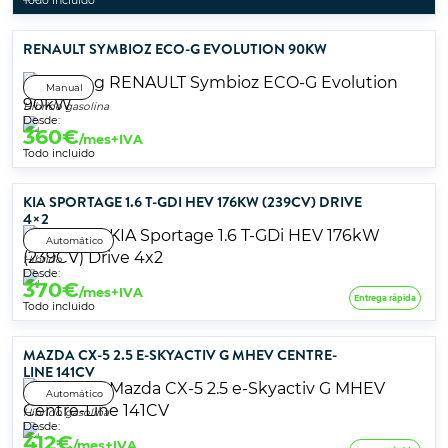
Todo incluido
RENAULT SYMBIOZ ECO-G EVOLUTION 90KW
Manual
Híbrido gasolina
Desde:
360
€
/mes+IVA
Todo incluido
KIA SPORTAGE 1.6 T-GDI HEV 176KW (239CV) DRIVE
4×2
Automático
Híbrido
Desde:
370
€
/mes+IVA
Entrega rápida
Todo incluido
MAZDA CX-5 2.5 E-SKYACTIV G MHEV CENTRE-
LINE 141CV
Automático
Híbrido gasolina
Desde:
412
€
/mes+IVA