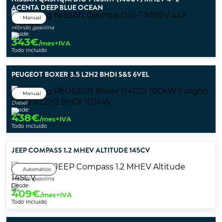
ACENTA DEEP BLUE OCEAN
Manual
Híbrido gasolina
Desde:
343
€
/mes+IVA
Todo incluido
PEUGEOT BOXER 3.5 L2H2 BHDI S&S 6VEL
Manual
Diésel
Desde:
438
€
/mes+IVA
Todo incluido
JEEP COMPASS 1.2 MHEV ALTITUDE 145CV
Automático
Híbrido gasolina
Desde:
409
€
/mes+IVA
Todo incluido