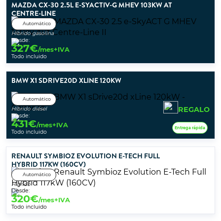
MAZDA CX-30 2.5L E-SYACTIV-G MHEV 103KW AT
CENTRE-LINE
Automático
Híbrido gasolina
Desde:
327
€
/mes+IVA
Todo incluido
BMW X1 SDRIVE20D XLINE 120KW
Automático
REGALO
Híbrido diésel
Desde:
431
€
/mes+IVA
Entrega rápida
Todo incluido
RENAULT SYMBIOZ EVOLUTION E-TECH FULL
HYBRID 117KW (160CV)
Automático
Híbrido
Desde:
320
€
/mes+IVA
Todo incluido