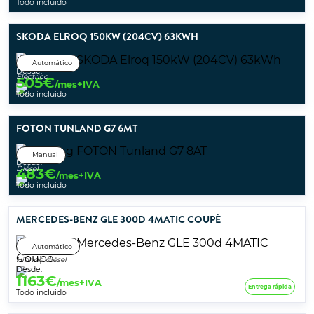
Todo incluido
SKODA ELROQ 150KW (204CV) 63KWH
Automático
Desde:
Eléctrico
505
€
/mes+IVA
Todo incluido
FOTON TUNLAND G7 6MT
Manual
Desde:
Diésel
483
€
/mes+IVA
Todo incluido
MERCEDES-BENZ GLE 300D 4MATIC COUPÉ
Automático
Híbrido diésel
Desde:
1163
€
/mes+IVA
Entrega rápida
Todo incluido