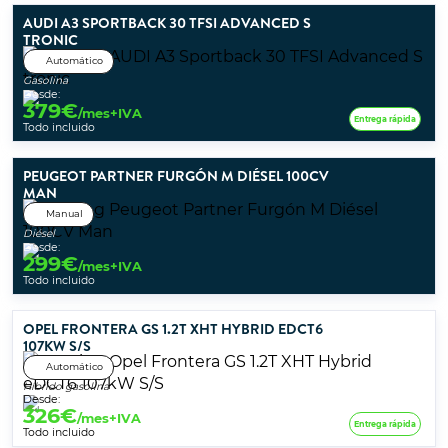
AUDI A3 SPORTBACK 30 TFSI ADVANCED S
TRONIC
Automático
Gasolina
Desde:
379
€
/mes+IVA
Entrega rápida
Todo incluido
PEUGEOT PARTNER FURGÓN M DIÉSEL 100CV
MAN
Manual
Diésel
Desde:
299
€
/mes+IVA
Todo incluido
OPEL FRONTERA GS 1.2T XHT HYBRID EDCT6
107KW S/S
Automático
Híbrido gasolina
Desde:
326
€
/mes+IVA
Entrega rápida
Todo incluido