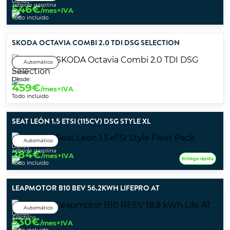
Desde:
Híbrido gasolina
546
€
/mes+IVA
Todo incluido
SKODA OCTAVIA COMBI 2.0 TDI DSG SELECTION
Automático
Diésel
Desde:
459
€
/mes+IVA
Todo incluido
SEAT LEÓN 1.5 ETSI (115CV) DSG STYLE XL
Automático
Desde:
Híbrido gasolina
284
€
/mes+IVA
Entrega rápida
Todo incluido
LEAPMOTOR B10 BEV 56.2KWH LIFEPRO AT
Automático
Desde:
Eléctrico
530
€
/mes+IVA