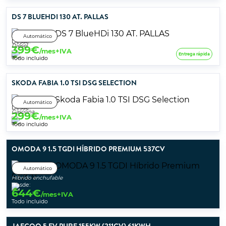
DS 7 BLUEHDI 130 AT. PALLAS
Automático
Desde:
Diésel
399
€
/mes+IVA
Entrega rápida
Todo incluido
SKODA FABIA 1.0 TSI DSG SELECTION
Automático
Desde:
Gasolina
299
€
/mes+IVA
Todo incluido
OMODA 9 1.5 TGDI HÍBRIDO PREMIUM 537CV
Automático
Híbrido enchufable
Desde:
644
€
/mes+IVA
Todo incluido
JAECOO 5 EV PURE 155KW (211CV) 61KWH