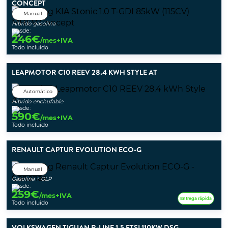
CONCEPT
Manual
Híbrido gasolina
Desde:
246
€
/mes+IVA
Todo incluido
LEAPMOTOR C10 REEV 28.4 KWH STYLE AT
Automático
Híbrido enchufable
Desde:
590
€
/mes+IVA
Todo incluido
RENAULT CAPTUR EVOLUTION ECO-G
Manual
Gasolina + GLP
Desde:
259
€
/mes+IVA
Entrega rápida
Todo incluido
VOLKSWAGEN TIGUAN R-LINE 1.5 ETSI 110KW DSG