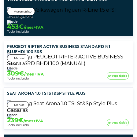
Automático
Híbrido gasolina
Desde:
453
€
/mes+IVA
Todo incluido
PEUGEOT RIFTER ACTIVE BUSINESS STANDARD N1
BLUEHDI 100 S&S
Manual
Diésel
Desde:
309
€
/mes+IVA
Entrega rápida
Todo incluido
SEAT ARONA 1.0 TSI ST&SP STYLE PLUS
Manual
Gasolina
Desde:
239
€
/mes+IVA
Entrega rápida
Todo incluido