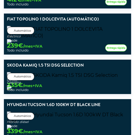
/mes+IVA
Entrega rápida
Todo incluido
FIAT TOPOLINO 1 DOLCEVITA (AUTOMÁTICO)
Automático
Eléctrico
Desde:
239
€
/mes+IVA
Entrega rápida
Todo incluido
SKODA KAMIQ 1.5 TSI DSG SELECTION
Automático
Desde:
Gasolina
335
€
/mes+IVA
Todo incluido
HYUNDAI TUCSON 1.6D 100KW DT BLACK LINE
Automático
Híbrido diésel
Desde:
339
€
/mes+IVA