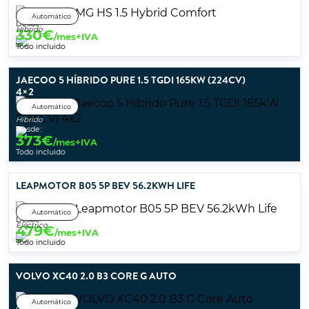
Automático
Desde:
Híbrido
330
€
/mes+IVA
Todo incluido
JAECOO 5 HÍBRIDO PURE 1.5 TGDI 165KW (224CV)
4×2
Automático
Híbrido
Desde:
373
€
/mes+IVA
Todo incluido
LEAPMOTOR B05 5P BEV 56.2KWH LIFE
Automático
Desde:
Eléctrico
479
€
/mes+IVA
Todo incluido
VOLVO XC40 2.0 B3 CORE G AUTO
Automático