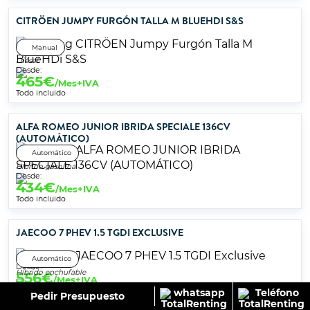
CITRÖEN JUMPY FURGÓN TALLA M BLUEHDI S&S
Manual
Diésel
Desde:
465
€
/Mes+IVA
Todo incluido
ALFA ROMEO JUNIOR IBRIDA SPECIALE 136CV
(AUTOMÁTICO)
Automático
Híbrido gasolina
Desde:
434
€
/Mes+IVA
Todo incluido
JAECOO 7 PHEV 1.5 TGDI EXCLUSIVE
Automático
Desde:
Híbrido enchufable
556
€
/Mes+IVA
Todo incluido
Pedir Presupuesto