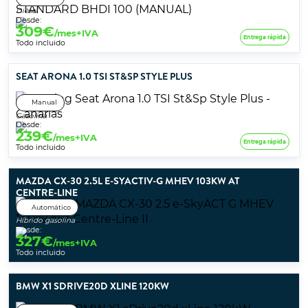
Diésel
Desde:
309
€
/mes+IVA
Entrega rápida
Todo incluido
SEAT ARONA 1.0 TSI ST&SP STYLE PLUS
Manual
Gasolina
Desde:
239
€
/mes+IVA
Entrega rápida
Todo incluido
MAZDA CX-30 2.5L E-SYACTIV-G MHEV 103KW AT
CENTRE-LINE
Automático
Híbrido gasolina
Desde:
327
€
/mes+IVA
Todo incluido
BMW X1 SDRIVE20D XLINE 120KW