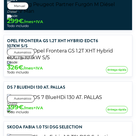
Manual
Diésel
Desde:
299
€
/mes+IVA
Todo incluido
OPEL FRONTERA GS 1.2T XHT HYBRID EDCT6
107KW S/S
Automático
Híbrido gasolina
Desde:
326
€
/mes+IVA
Entrega rápida
Todo incluido
DS 7 BLUEHDI 130 AT. PALLAS
Automático
Desde:
Diésel
399
€
/mes+IVA
Entrega rápida
Todo incluido
SKODA FABIA 1.0 TSI DSG SELECTION