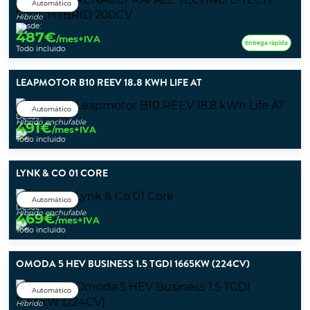
Automático
Híbrido
Desde:
487
€
/mes+IVA
Entrega rápida
Todo incluido
LEAPMOTOR B10 REEV 18.8 KWH LIFE AT
Automático
Desde:
Híbrido enchufable
491
€
/mes+IVA
Todo incluido
LYNK & CO 01 CORE
Automático
Desde:
Híbrido enchufable
469
€
/mes+IVA
Todo incluido
OMODA 5 HEV BUSINESS 1.5 TGDI 1665KW (224CV)
Automático
Híbrido