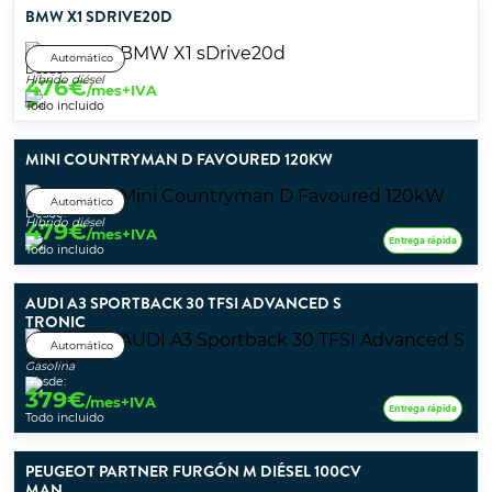
BMW X1 SDRIVE20D
Automático
Desde:
Híbrido diésel
476
€
/mes+IVA
Todo incluido
MINI COUNTRYMAN D FAVOURED 120KW
Automático
Desde:
Híbrido diésel
479
€
/mes+IVA
Entrega rápida
Todo incluido
AUDI A3 SPORTBACK 30 TFSI ADVANCED S
TRONIC
Automático
Gasolina
Desde:
379
€
/mes+IVA
Entrega rápida
Todo incluido
PEUGEOT PARTNER FURGÓN M DIÉSEL 100CV
MAN