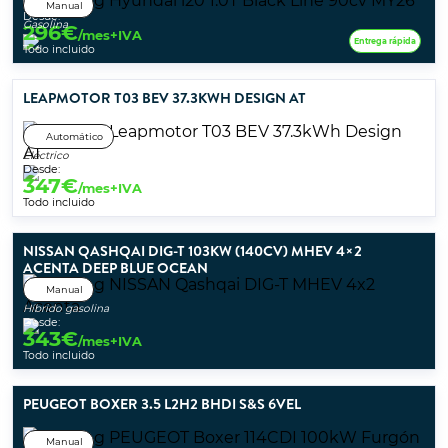
Manual
Desde:
Gasolina
296
€
/mes+IVA
Entrega rápida
Todo incluido
LEAPMOTOR T03 BEV 37.3KWH DESIGN AT
Automático
Eléctrico
Desde:
347
€
/mes+IVA
Todo incluido
NISSAN QASHQAI DIG-T 103KW (140CV) MHEV 4×2
ACENTA DEEP BLUE OCEAN
Manual
Híbrido gasolina
Desde:
343
€
/mes+IVA
Todo incluido
PEUGEOT BOXER 3.5 L2H2 BHDI S&S 6VEL
Manual