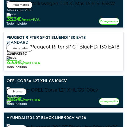
Automático
Híbrido gasolina
Desde:
353
€
/mes+IVA
Entrega rápida
Todo incluido
PEUGEOT RIFTER 5P GT BLUEHDI 130 EAT8
STANDARD
Automático
Diésel
Desde:
433
€
/mes+IVA
Todo incluido
OPEL CORSA 1.2T XHL GS 100CV
Manual
Desde:
Gasolina
285
€
/mes+IVA
Entrega rápida
Todo incluido
HYUNDAI I20 1.0T BLACK LINE 90CV MY26