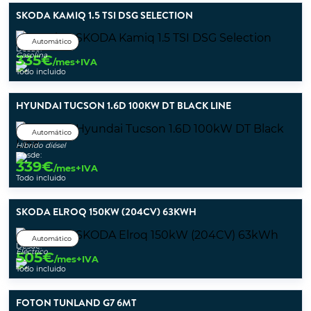
SKODA KAMIQ 1.5 TSI DSG SELECTION
Automático
Desde:
Gasolina
335
€
/mes+IVA
Todo incluido
HYUNDAI TUCSON 1.6D 100KW DT BLACK LINE
Automático
Híbrido diésel
Desde:
339
€
/mes+IVA
Todo incluido
SKODA ELROQ 150KW (204CV) 63KWH
Automático
Desde:
Eléctrico
505
€
/mes+IVA
Todo incluido
FOTON TUNLAND G7 6MT