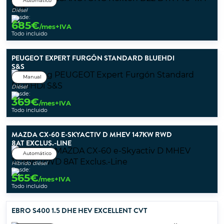
Automático
Diésel
Desde:
685
€
/mes+IVA
Todo incluido
PEUGEOT EXPERT FURGÓN STANDARD BLUEHDI
S&S
Manual
Diésel
Desde:
369
€
/mes+IVA
Todo incluido
MAZDA CX-60 E-SKYACTIV D MHEV 147KW RWD
8AT EXCLUS.-LINE
Automático
Híbrido diésel
Desde:
565
€
/mes+IVA
Todo incluido
EBRO S400 1.5 DHE HEV EXCELLENT CVT