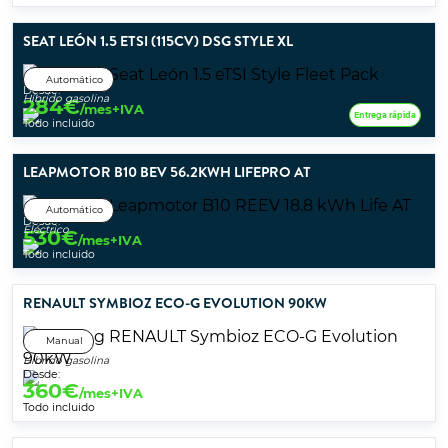
SEAT LEÓN 1.5 ETSI (115CV) DSG STYLE XL
Automático
Desde:
Híbrido gasolina
284
€
/mes+IVA
Entrega rápida
Todo incluido
LEAPMOTOR B10 BEV 56.2KWH LIFEPRO AT
Automático
Desde:
Eléctrico
530
€
/mes+IVA
Todo incluido
RENAULT SYMBIOZ ECO-G EVOLUTION 90KW
Manual
Híbrido gasolina
Desde:
360
€
/mes+IVA
Todo incluido