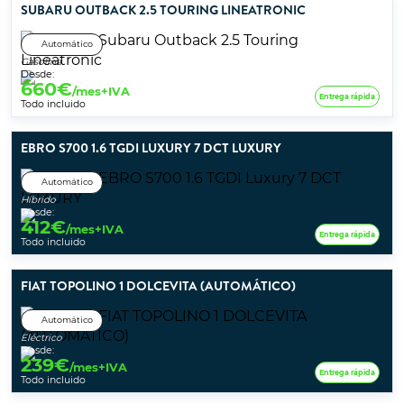
SUBARU OUTBACK 2.5 TOURING LINEATRONIC
Automático
Gasolina
Desde:
660
€
/mes+IVA
Entrega rápida
Todo incluido
EBRO S700 1.6 TGDI LUXURY 7 DCT LUXURY
Automático
Híbrido
Desde:
412
€
/mes+IVA
Entrega rápida
Todo incluido
FIAT TOPOLINO 1 DOLCEVITA (AUTOMÁTICO)
Automático
Eléctrico
Desde:
239
€
/mes+IVA
Entrega rápida
Todo incluido