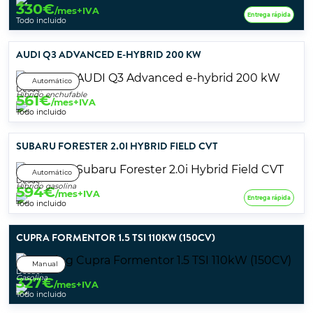
330
€
/mes+IVA
Entrega rápida
Todo incluido
AUDI Q3 ADVANCED E-HYBRID 200 KW
Automático
Desde:
Híbrido enchufable
561
€
/mes+IVA
Todo incluido
SUBARU FORESTER 2.0I HYBRID FIELD CVT
Automático
Desde:
Híbrido gasolina
594
€
/mes+IVA
Entrega rápida
Todo incluido
CUPRA FORMENTOR 1.5 TSI 110KW (150CV)
Manual
Desde:
Gasolina
327
€
/mes+IVA
Todo incluido