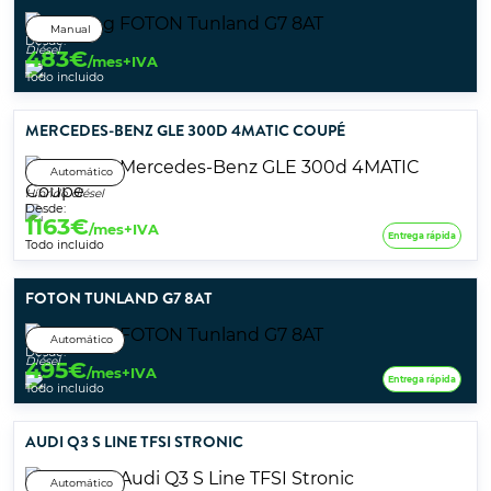
Manual
Desde:
Diésel
483
€
/mes+IVA
Todo incluido
MERCEDES-BENZ GLE 300D 4MATIC COUPÉ
Automático
Híbrido diésel
Desde:
1163
€
/mes+IVA
Entrega rápida
Todo incluido
FOTON TUNLAND G7 8AT
Automático
Desde:
Diésel
495
€
/mes+IVA
Entrega rápida
Todo incluido
AUDI Q3 S LINE TFSI STRONIC
Automático