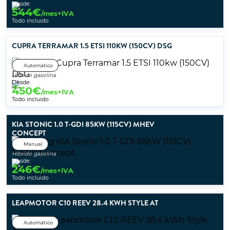
Desde:
544
€
/mes+IVA
Todo incluido
CUPRA TERRAMAR 1.5 ETSI 110KW (150CV) DSG
Automático
Híbrido gasolina
Desde:
450
€
/mes+IVA
Todo incluido
KIA STONIC 1.0 T-GDI 85KW (115CV) MHEV
CONCEPT
Manual
Híbrido gasolina
Desde:
246
€
/mes+IVA
Todo incluido
LEAPMOTOR C10 REEV 28.4 KWH STYLE AT
Automático