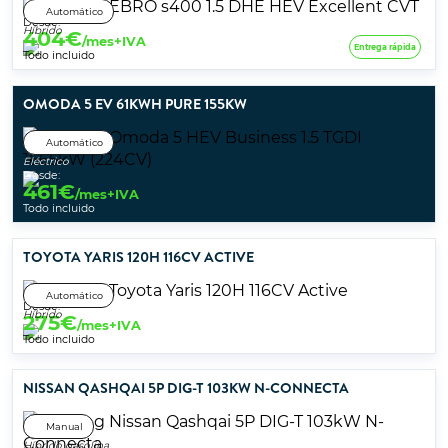
Automático
Desde:
Híbrido
404
€
/mes+IVA
Entrega rápida
Todo incluido
OMODA 5 EV 61KWH PURE 155KW
Automático
Eléctrico
Desde:
461
€
/mes+IVA
Todo incluido
TOYOTA YARIS 120H 116CV ACTIVE
Automático
Desde:
Híbrido
275
€
/mes+IVA
Todo incluido
NISSAN QASHQAI 5P DIG-T 103KW N-CONNECTA
Manual
Híbrido gasolina