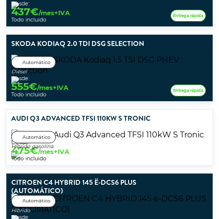
Desde:
437
€
/mes+IVA
Entrega rápida
Todo incluido
SKODA KODIAQ 2.0 TDI DSG SELECTION
Automático
Diésel
Desde:
555
€
/mes+IVA
Entrega rápida
Todo incluido
AUDI Q3 ADVANCED TFSI 110KW S TRONIC
Automático
Desde:
Híbrido gasolina
475
€
/mes+IVA
Todo incluido
CITROEN C4 HYBRID 145 Ë-DCS6 PLUS
(AUTOMÁTICO)
Automático
Híbrido
Desde: