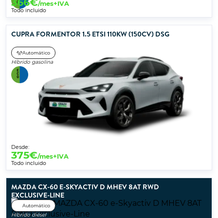
366
€
/mes+IVA
Todo incluido
CUPRA FORMENTOR 1.5 ETSI 110KW (150CV) DSG
Automático
Híbrido gasolina
Desde:
375
€
/mes+IVA
Todo incluido
MAZDA CX-60 E-SKYACTIV D MHEV 8AT RWD
EXCLUSIVE-LINE
Automático
Híbrido diésel