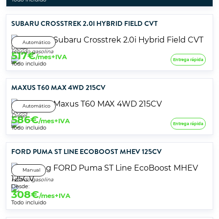
SUBARU CROSSTREK 2.0I HYBRID FIELD CVT
Automático
Desde:
Híbrido gasolina
517
€
/mes+IVA
Entrega rápida
Todo incluido
MAXUS T60 MAX 4WD 215CV
Automático
Desde:
Diésel
586
€
/mes+IVA
Entrega rápida
Todo incluido
FORD PUMA ST LINE ECOBOOST MHEV 125CV
Manual
Híbrido gasolina
Desde:
308
€
/mes+IVA
Todo incluido