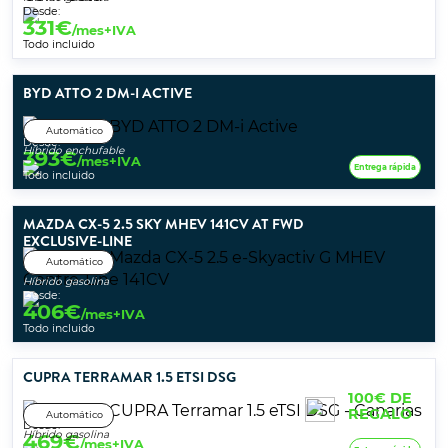
Desde:
331
€
/mes+IVA
Todo incluido
BYD ATTO 2 DM-I ACTIVE
Automático
Desde:
Híbrido enchufable
393
€
/mes+IVA
Entrega rápida
Todo incluido
MAZDA CX-5 2.5 SKY MHEV 141CV AT FWD
EXCLUSIVE-LINE
Automático
Híbrido gasolina
Desde:
406
€
/mes+IVA
Todo incluido
CUPRA TERRAMAR 1.5 ETSI DSG
100€ DE
REGALO
Automático
Desde:
Híbrido gasolina
469
€
/mes+IVA