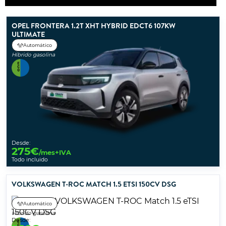
OPEL FRONTERA 1.2T XHT HYBRID EDCT6 107KW
ULTIMATE
Automático
Híbrido gasolina
Desde:
275
€
/mes+IVA
Todo incluido
VOLKSWAGEN T-ROC MATCH 1.5 ETSI 150CV DSG
Automático
Híbrido gasolina
Desde: