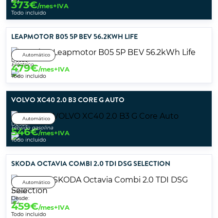
373
€
/mes+IVA
Todo incluido
LEAPMOTOR B05 5P BEV 56.2KWH LIFE
Automático
Desde:
Eléctrico
479
€
/mes+IVA
Todo incluido
VOLVO XC40 2.0 B3 CORE G AUTO
Automático
Desde:
Híbrido gasolina
546
€
/mes+IVA
Todo incluido
SKODA OCTAVIA COMBI 2.0 TDI DSG SELECTION
Automático
Diésel
Desde:
459
€
/mes+IVA
Todo incluido