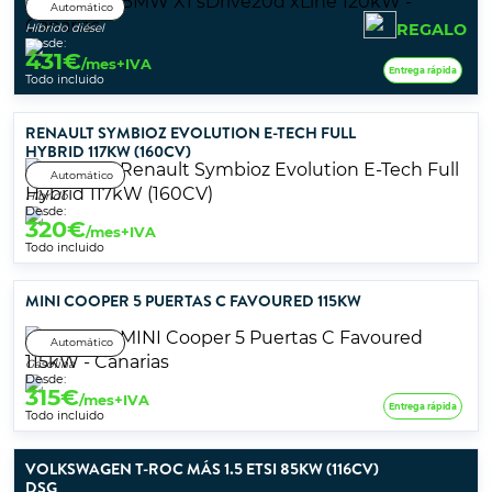
Automático
REGALO
Híbrido diésel
Desde:
431
€
/mes+IVA
Entrega rápida
Todo incluido
RENAULT SYMBIOZ EVOLUTION E-TECH FULL
HYBRID 117KW (160CV)
Automático
Híbrido
Desde:
320
€
/mes+IVA
Todo incluido
MINI COOPER 5 PUERTAS C FAVOURED 115KW
Automático
Gasolina
Desde:
315
€
/mes+IVA
Entrega rápida
Todo incluido
VOLKSWAGEN T-ROC MÁS 1.5 ETSI 85KW (116CV)
DSG