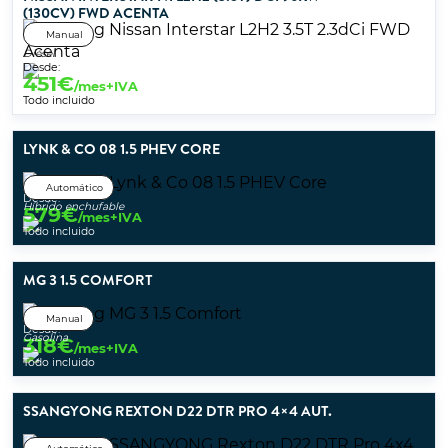
(130CV) FWD ACENTA
Manual
Diésel
Desde:
451
€
/mes+IVA
Todo incluido
LYNK & CO 08 1.5 PHEV CORE
Automático
Desde:
Híbrido enchufable
579
€
/mes+IVA
Todo incluido
MG 3 1.5 COMFORT
Manual
Desde:
Gasolina
318
€
/mes+IVA
Todo incluido
SSANGYONG REXTON D22 DTR PRO 4×4 AUT.