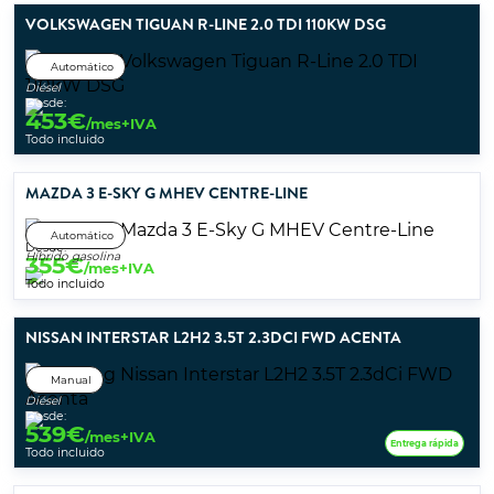
VOLKSWAGEN TIGUAN R-LINE 2.0 TDI 110KW DSG
Automático
Diésel
Desde:
453
€
/mes+IVA
Todo incluido
MAZDA 3 E-SKY G MHEV CENTRE-LINE
Automático
Desde:
Híbrido gasolina
355
€
/mes+IVA
Todo incluido
NISSAN INTERSTAR L2H2 3.5T 2.3DCI FWD ACENTA
Manual
Diésel
Desde:
539
€
/mes+IVA
Entrega rápida
Todo incluido