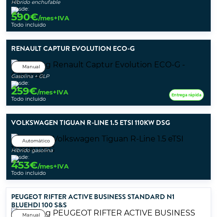
Híbrido enchufable
Desde:
590
€
/mes+IVA
Todo incluido
RENAULT CAPTUR EVOLUTION ECO-G
Manual
Gasolina + GLP
Desde:
259
€
/mes+IVA
Entrega rápida
Todo incluido
VOLKSWAGEN TIGUAN R-LINE 1.5 ETSI 110KW DSG
Automático
Híbrido gasolina
Desde:
453
€
/mes+IVA
Todo incluido
PEUGEOT RIFTER ACTIVE BUSINESS STANDARD N1
BLUEHDI 100 S&S
Manual