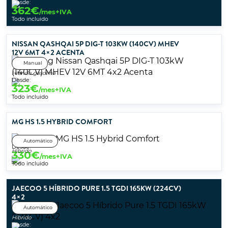
Desde:
362
€
/mes+IVA
Todo incluido
NISSAN QASHQAI 5P DIG-T 103KW (140CV) MHEV
12V 6MT 4×2 ACENTA
Manual
Híbrido gasolina
Desde:
323
€
/mes+IVA
Todo incluido
MG HS 1.5 HYBRID COMFORT
Automático
Desde:
Híbrido
330
€
/mes+IVA
Todo incluido
JAECOO 5 HÍBRIDO PURE 1.5 TGDI 165KW (224CV)
4×2
Automático
Híbrido
Desde: