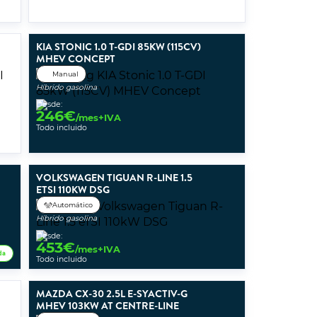
KIA STONIC 1.0 T-GDI 85KW (115CV)
MHEV CONCEPT
Manual
Híbrido gasolina
Desde:
246
€
/mes+IVA
Todo incluido
VOLKSWAGEN TIGUAN R-LINE 1.5
ETSI 110KW DSG
Automático
Híbrido gasolina
Desde:
453
€
/mes+IVA
da
Todo incluido
MAZDA CX-30 2.5L E-SYACTIV-G
MHEV 103KW AT CENTRE-LINE