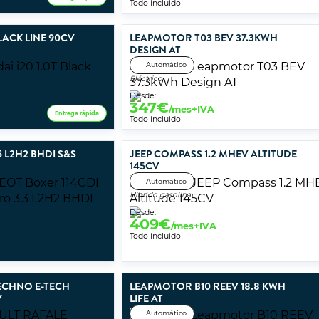
Todo incluido
BLACK LINE 90CV
LEAPMOTOR T03 BEV 37.3KWH
DESIGN AT
Automático
Eléctrico
Desde:
347
€
/mes+IVA
Entrega rápida
Todo incluido
 L2H2 BHDI S&S
JEEP COMPASS 1.2 MHEV ALTITUDE
145CV
Automático
Híbrido gasolina
Desde:
409
€
/mes+IVA
Todo incluido
ECHNO E-TECH
LEAPMOTOR B10 REEV 18.8 KWH
V
LIFE AT
Automático