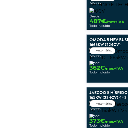
Híbrido
Desde:
487
€
/mes+IVA
Todo incluido
OMODA 5 HEV BUSIN
1665KW (224CV)
Automático
Híbrido
Desde:
362
€
/mes+IVA
Todo incluido
JAECOO 5 HÍBRIDO 
165KW (224CV) 4×2
Automático
Híbrido
Desde:
373
€
/mes+IVA
Todo incluido