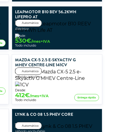
LEAPMOTOR B10 BEV 56.2KWH
LIFEPRO AT
Automático
Eléctrico
Desde:
530
€
/mes+IVA
da
Todo incluido
MAZDA CX-5 2.5 E-SKYACTIV G
MHEV CENTRE-LINE 141CV
Automático
Híbrido gasolina
Desde:
da
412
€
/mes+IVA
Entrega rápida
Todo incluido
LYNK & CO 08 1.5 PHEV CORE
Automático
Híbrido enchufable