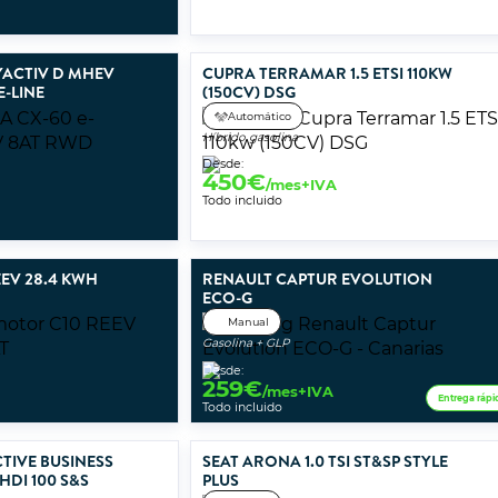
YACTIV D MHEV
CUPRA TERRAMAR 1.5 ETSI 110KW
E-LINE
(150CV) DSG
Automático
Híbrido gasolina
Desde:
450
€
/mes+IVA
Todo incluido
EV 28.4 KWH
RENAULT CAPTUR EVOLUTION
ECO-G
Manual
Gasolina + GLP
Desde:
259
€
/mes+IVA
Entrega rápi
Todo incluido
TIVE BUSINESS
SEAT ARONA 1.0 TSI ST&SP STYLE
HDI 100 S&S
PLUS