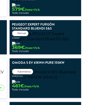
Desde:
579
€
/mes+IVA
Todo incluido
PEUGEOT EXPERT FURGÓN
STANDARD BLUEHDI S&S
Manual
Diésel
Desde:
369
€
/mes+IVA
Todo incluido
OMODA 5 EV 61KWH PURE 155KW
Automático
Eléctrico
Desde:
461
€
/mes+IVA
da
Todo incluido