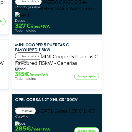
Automático
Híbrido gasolina
Desde:
da
327
€
/mes+IVA
Todo incluido
MINI COOPER 5 PUERTAS C
FAVOURED 115KW
Automático
Gasolina
Desde:
315
€
/mes+IVA
Entrega rápida
Todo incluido
OPEL CORSA 1.2T XHL GS 100CV
Manual
Gasolina
Desde:
285
€
/mes+IVA
Entrega rápida