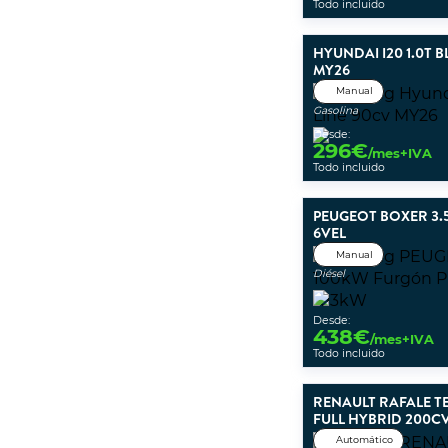
Todo incluido
HYUNDAI I20 1.0T 
MY26
Manual
Gasolina
Desde:
296
€
/mes+IVA
Todo incluido
PEUGEOT BOXER 3.5
6VEL
Manual
Diésel
Desde:
438
€
/mes+IVA
Todo incluido
RENAULT RAFALE T
FULL HYBRID 200C
Automático