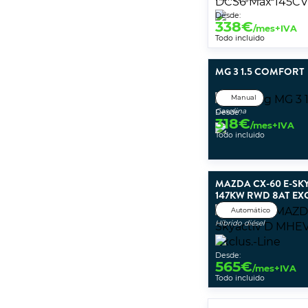
Desde:
338
€
/mes+IVA
Todo incluido
MG 3 1.5 COMFORT
Manual
Gasolina
Desde:
318
€
/mes+IVA
Todo incluido
MAZDA CX-60 E-SK
147KW RWD 8AT EXC
Automático
Híbrido diésel
Desde:
565
€
/mes+IVA
Todo incluido