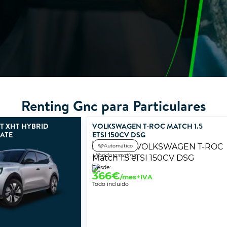
Renting Gnc para Particulares
2T XHT HYBRID
VOLKSWAGEN T-ROC MATCH 1.5
MATE
ETSI 150CV DSG
Automático
Híbrido gasolina
Desde:
366
€
/mes+IVA
Todo incluido