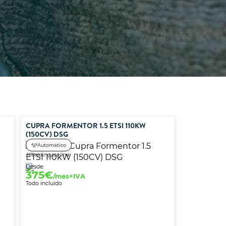
CUPRA FORMENTOR 1.5 ETSI 110KW
(150CV) DSG
Automático
Híbrido gasolina
Desde:
375
€
/mes+IVA
Todo incluido