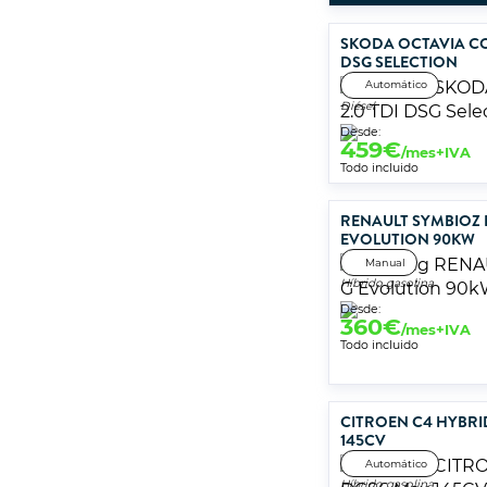
SKODA OCTAVIA CO
DSG SELECTION
Automático
Diésel
Desde:
459
€
/mes+IVA
Todo incluido
RENAULT SYMBIOZ
EVOLUTION 90KW
Manual
Híbrido gasolina
Desde:
360
€
/mes+IVA
Todo incluido
CITROEN C4 HYBRI
145CV
Automático
Híbrido gasolina