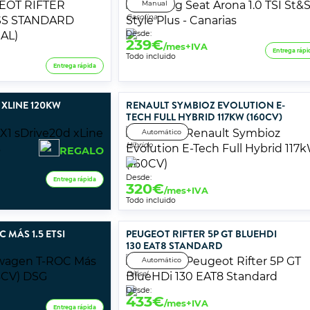
Manual
Gasolina
Desde:
239
€
/mes+IVA
Entrega rápi
Todo incluido
Entrega rápida
 XLINE 120KW
RENAULT SYMBIOZ EVOLUTION E-
TECH FULL HYBRID 117KW (160CV)
Automático
Híbrido
REGALO
Desde:
Entrega rápida
320
€
/mes+IVA
Todo incluido
MÁS 1.5 ETSI
PEUGEOT RIFTER 5P GT BLUEHDI
130 EAT8 STANDARD
Automático
Diésel
Desde:
433
€
/mes+IVA
Entrega rápida