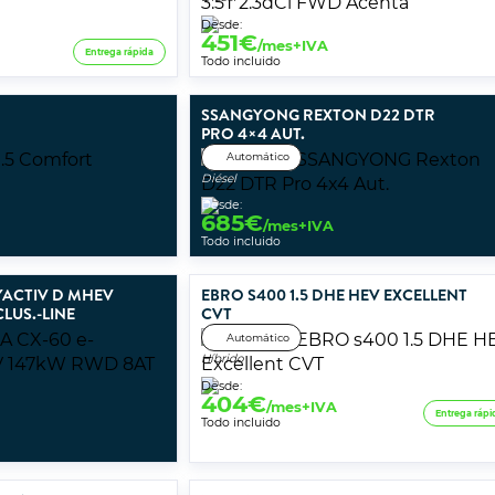
Desde:
451
€
/mes+IVA
Entrega rápida
Todo incluido
SSANGYONG REXTON D22 DTR
PRO 4×4 AUT.
Automático
Diésel
Desde:
685
€
/mes+IVA
Todo incluido
YACTIV D MHEV
EBRO S400 1.5 DHE HEV EXCELLENT
LUS.-LINE
CVT
Automático
Híbrido
Desde:
404
€
/mes+IVA
Entrega rápi
Todo incluido