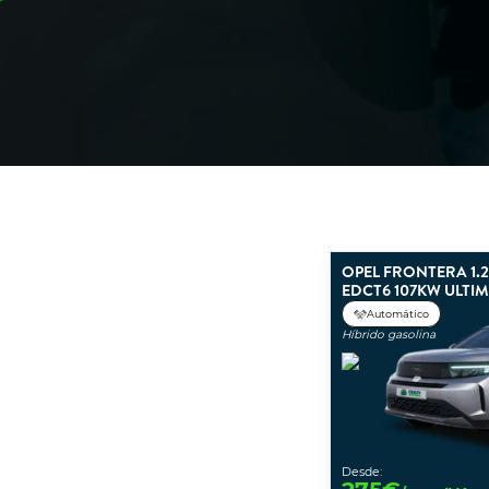
OPEL FRONTERA 1.
EDCT6 107KW ULTI
Automático
Híbrido gasolina
Desde: