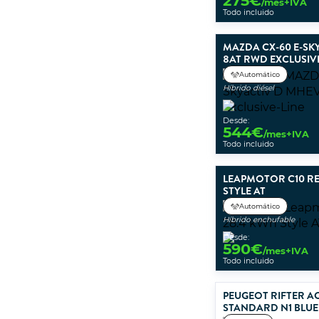
275
€
/mes+IVA
Todo incluido
MAZDA CX-60 E-SK
8AT RWD EXCLUSIV
Automático
Híbrido diésel
Desde:
544
€
/mes+IVA
Todo incluido
LEAPMOTOR C10 RE
STYLE AT
Automático
Híbrido enchufable
Desde:
590
€
/mes+IVA
Todo incluido
PEUGEOT RIFTER AC
STANDARD N1 BLUE