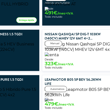
Híbrido enchufable
Desde:
491
€
/mes+IVA
Todo incluido
Entrega rápida
ESS 1.5 TGDI
NISSAN QASHQAI 5P DIG-T 103KW
(140CV) MHEV 12V 6MT 4×2
ACENTA
Manual
Híbrido gasolina
Desde:
323
€
/mes+IVA
Todo incluido
PURE 1.5 TGDI
LEAPMOTOR B05 5P BEV 56.2KWH
LIFE
Automático
Eléctrico
Desde:
479
€
/mes+IVA
Todo incluido