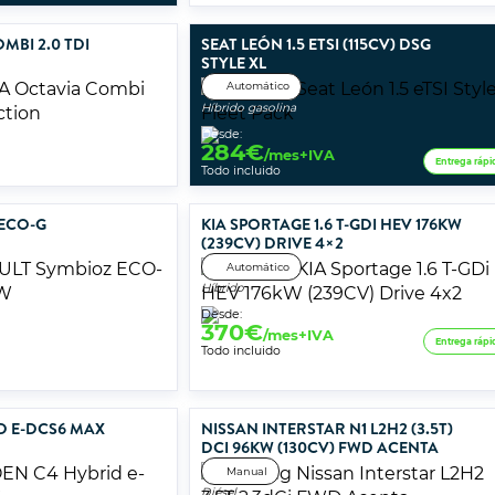
MBI 2.0 TDI
SEAT LEÓN 1.5 ETSI (115CV) DSG
STYLE XL
Automático
Híbrido gasolina
Desde:
284
€
/mes+IVA
Entrega rápi
Todo incluido
 ECO-G
KIA SPORTAGE 1.6 T-GDI HEV 176KW
(239CV) DRIVE 4×2
Automático
Híbrido
Desde:
370
€
/mes+IVA
Entrega rápi
Todo incluido
D E-DCS6 MAX
NISSAN INTERSTAR N1 L2H2 (3.5T)
DCI 96KW (130CV) FWD ACENTA
Manual
Diésel