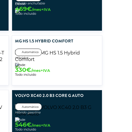
Híbrido enchufable
Desde:
469
€
/mes+IVA
Todo incluido
MG HS 1.5 HYBRID COMFORT
Automático
Híbrido
Desde:
330
€
/mes+IVA
Todo incluido
VOLVO XC40 2.0 B3 CORE G AUTO
Automático
Híbrido gasolina
Desde:
546
€
/mes+IVA
Todo incluido