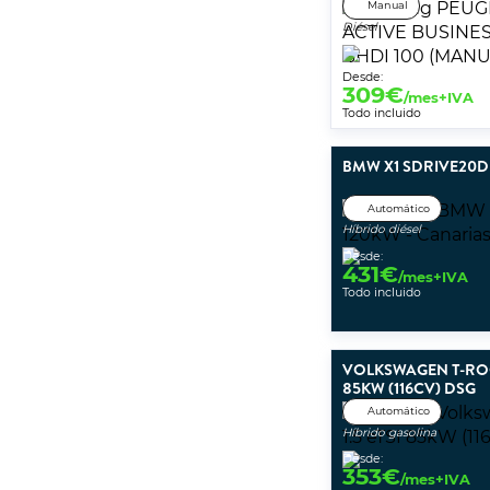
Manual
Diésel
Desde:
309
€
/mes+IVA
Todo incluido
BMW X1 SDRIVE20D
Automático
Híbrido diésel
Desde:
431
€
/mes+IVA
Todo incluido
VOLKSWAGEN T-ROC 
85KW (116CV) DSG
Automático
Híbrido gasolina
Desde:
353
€
/mes+IVA