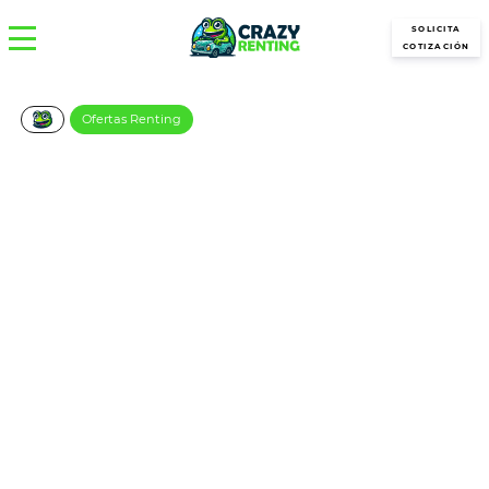
SOLICITA
COTIZACIÓN
Ofertas Renting
ALFA ROMEO Junior Ibrida –
Canarias
€/Mes
Desde:
más IVA