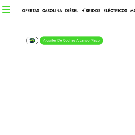
OFERTAS
GASOLINA
DIÉSEL
HÍBRIDOS
ELÉCTRICOS
M
Alquiler De Coches A Largo Plazo
ALFA ROMEO JUNIO
434€/Mes
Desde:
más IVA