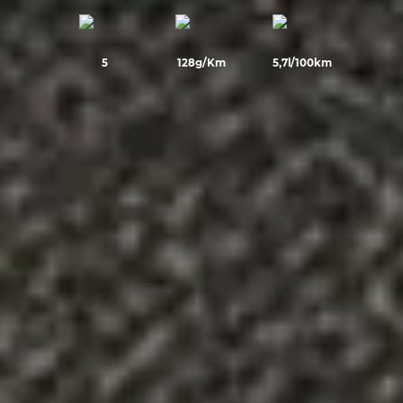
5
128g/Km
5,7l/100km