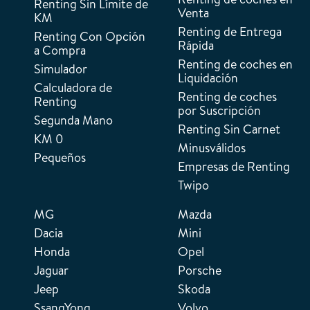
Renting Sin Límite de
Venta
KM
Renting de Entrega
Renting Con Opción
Rápida
a Compra
Renting de coches en
Simulador
Liquidación
Calculadora de
Renting de coches
Renting
por Suscripción
Segunda Mano
Renting Sin Carnet
KM 0
Minusválidos
Pequeños
Empresas de Renting
Twipo
MG
Mazda
Dacia
Mini
Honda
Opel
Jaguar
Porsche
Jeep
Skoda
SsangYong
Volvo