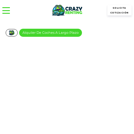
SOLICITA
COTIZACIÓN
Alquiler De Coches A Largo Plazo
Audi Q2 S-Line 35 Tdi S
Tronic
€/Mes
Desde:
más IVA