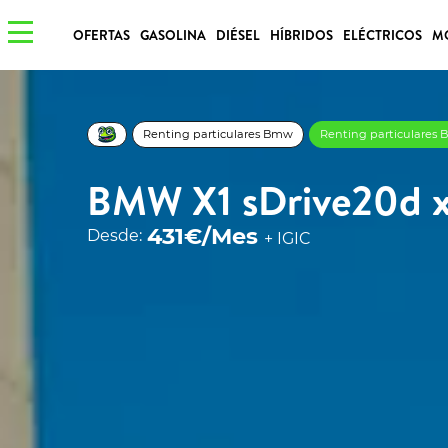
OFERTAS
GASOLINA
DIÉSEL
HÍBRIDOS
ELÉCTRICOS
M
Renting particulares Bmw
Renting particulares
BMW X1 sDrive20d x
431€/Mes
Desde:
+ IGIC