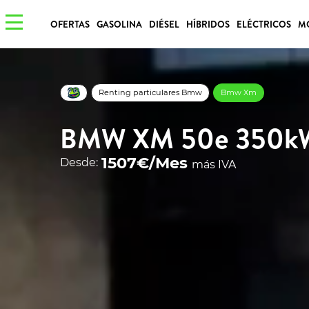
OFERTAS
GASOLINA
DIÉSEL
HÍBRIDOS
ELÉCTRICOS
M
Renting particulares Bmw
Bmw Xm
BMW XM 50e 350k
1507€/Mes
Desde:
más IVA