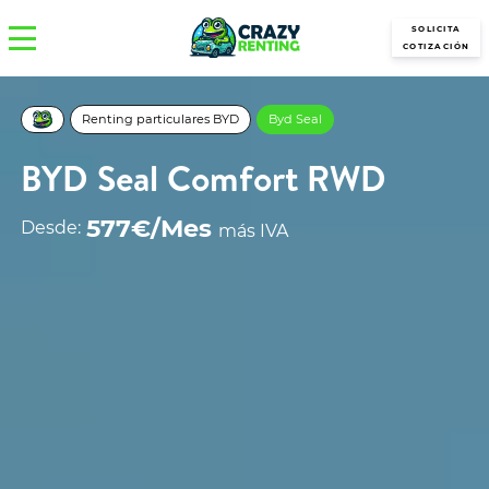
SOLICITA
COTIZACIÓN
Renting particulares BYD
Byd Seal
BYD Seal Comfort RWD
577€/Mes
Desde:
más IVA