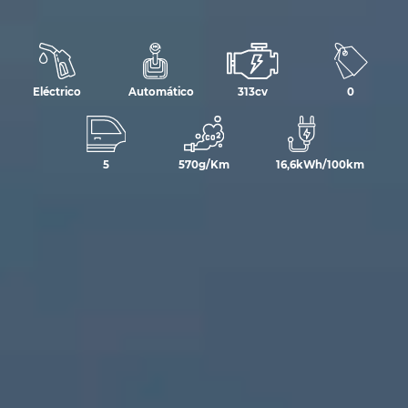
Eléctrico
Automático
313cv
0
5
570g/Km
16,6kWh/100km