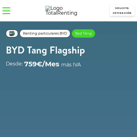
SOLICITA
COTIZACIÓN
Renting particulares BYD
Byd Tang
BYD Tang Flagship
759€/Mes
Desde:
más IVA