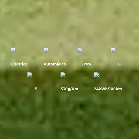
Eléctrico
Automático
517cv
0
5
530g/Km
24kWh/100km