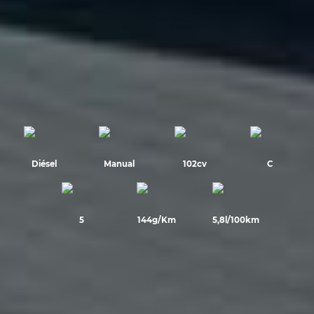
Diésel
Manual
102cv
C
5
144g/Km
5,8l/100km