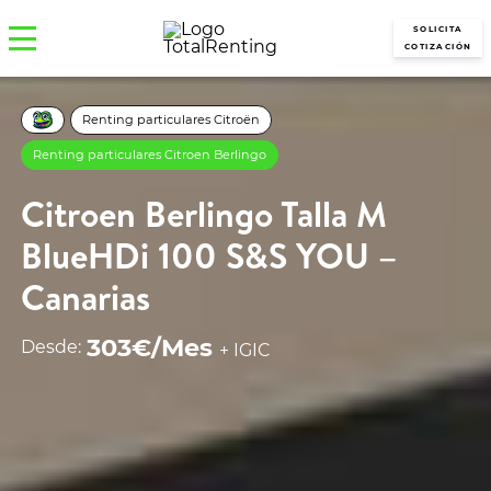
SOLICITA
COTIZACIÓN
Renting particulares Citroën
Renting particulares Citroen Berlingo
Citroen Berlingo Talla M
BlueHDi 100 S&S YOU –
Canarias
303€/Mes
Desde:
+ IGIC