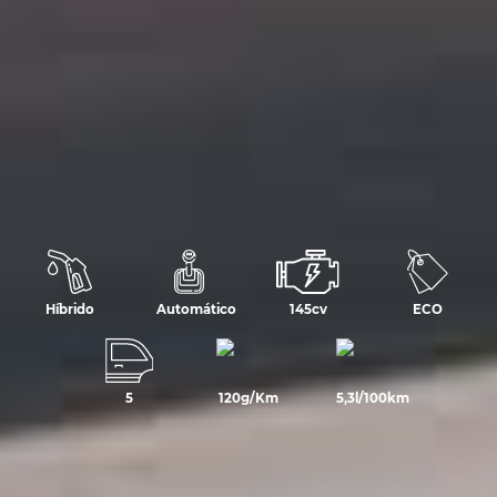
Híbrido
Automático
145cv
ECO
5
120g/Km
5,3l/100km