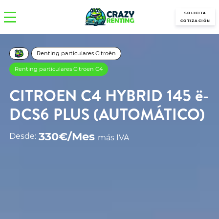
SOLICITA
COTIZACIÓN
Renting particulares Citroën
Renting particulares Citroen C4
CITROEN C4 HYBRID 145 ë-
DCS6 PLUS (AUTOMÁTICO)
330€/Mes
Desde:
más IVA