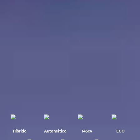
Híbrido
Automático
145cv
ECO