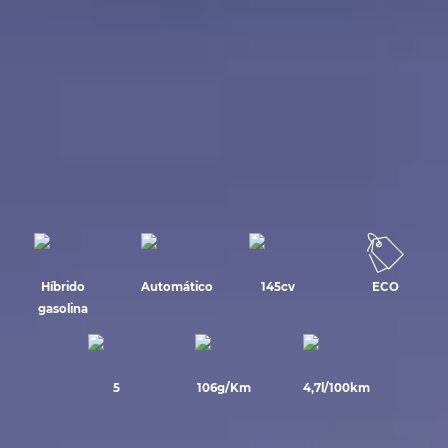
Híbrido
Automático
145cv
ECO
gasolina
5
106g/Km
4,7l/100km