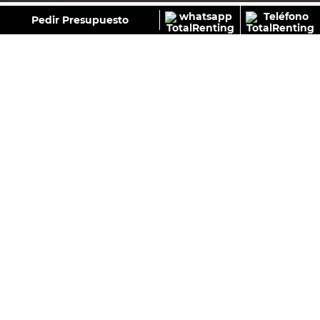
GALERÍA
Pedir Presupuesto
CUPRA FORMENTOR 2.0 TDI 110 KW (150CV) DSG