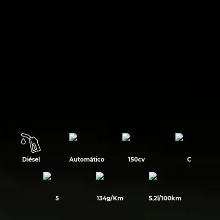
Diésel
Automático
150cv
C
5
134g/Km
5,2l/100km