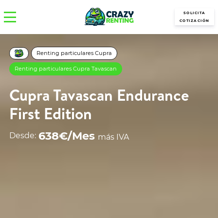
SOLICITA
COTIZACIÓN
Renting particulares Cupra
Renting particulares Cupra Tavascan
Cupra Tavascan Endurance
First Edition
638€/Mes
Desde:
más IVA