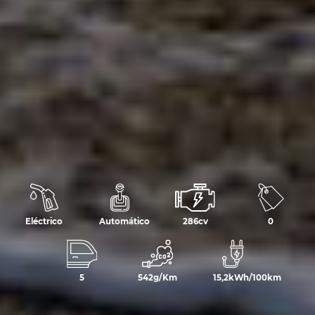
Eléctrico
Automático
286cv
0
5
542g/Km
15,2kWh/100km