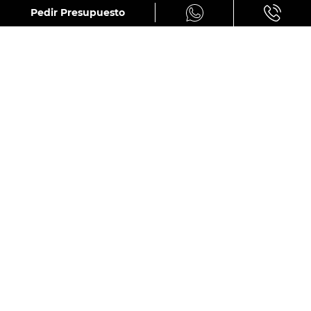
GALERÍA
Pedir Presupuesto
CUPRA TAVASCAN ENDURANCE FIRST EDITION