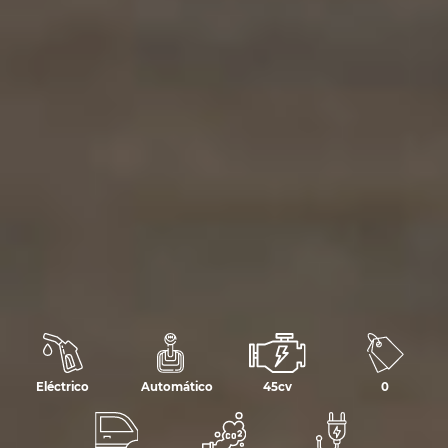
Eléctrico
Automático
45cv
0