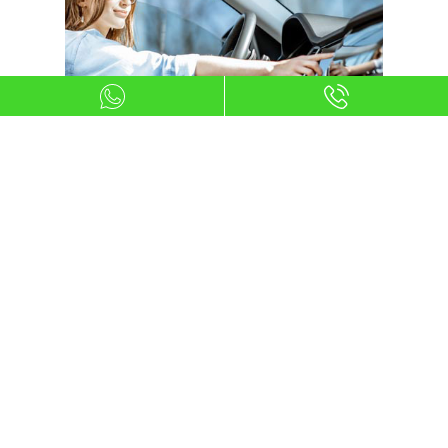
Ser mayor de edad
Para acceder al renting de Bansacar, un
requisito esencial es ser mayor de edad.
Esto no solo es un mandato legal sino
que también asegura la
responsabilidad y capacidad para
cumplir con el contrato establecido.