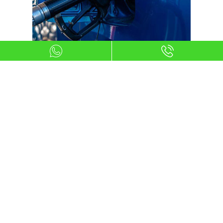
Ser mayor de edad
Para entrar en el mundo del renting
con Ibercaja, es esencial ser mayor de
edad. Esta condición asegura que los
conductores tienen la madurez legal
necesaria para afrontar las
responsabilidades de un contrato de
renting.