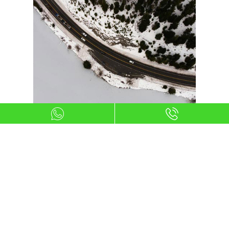
Ser mayor de edad
Para acceder al renting de un coche
nuevo necesitas ser
mayor de edad
,
una condición indispensable que
garantiza la responsabilidad y