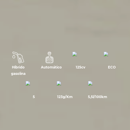
Híbrido
Automático
125cv
ECO
gasolina
5
123g/Km
5,5l/100km