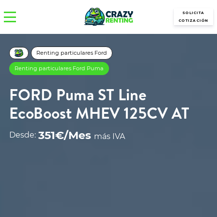
SOLICITA
COTIZACIÓN
Renting particulares Ford
Renting particulares Ford Puma
FORD Puma ST Line
EcoBoost MHEV 125CV AT
351€/Mes
Desde:
más IVA