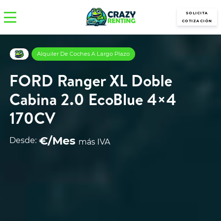
SOLICITA
COTIZACIÓN
Alquiler De Coches A Largo Plazo
FORD Ranger XL Doble
Cabina 2.0 EcoBlue 4×4
170CV
€/Mes
Desde:
más IVA