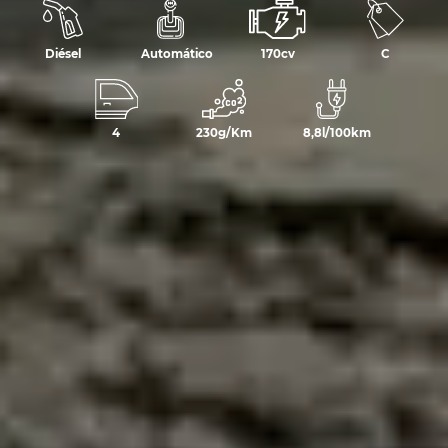
Diésel
Automático
170cv
C
4
230g/Km
8,8l/100km