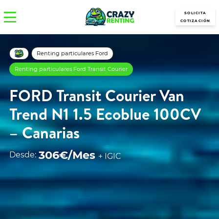
SOLICITA
COTIZACIÓN
Renting particulares Ford
Renting particulares Ford Transit Courier
FORD Transit Courier Van
Trend N1 1.5 Ecoblue 100CV
– Canarias
306€/Mes
Desde:
+ IGIC