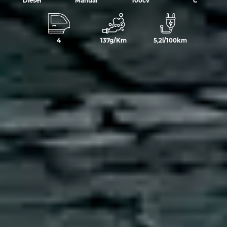
Diésel
Manual
100cv
C
4
137g/Km
5,2l/100km