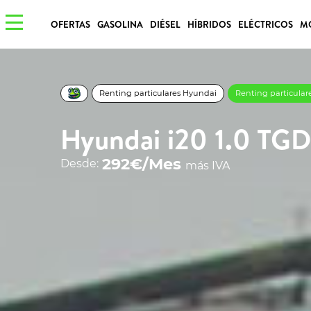
OFERTAS
GASOLINA
DIÉSEL
HÍBRIDOS
ELÉCTRICOS
M
Renting particulares Hyundai
Renting particular
Hyundai i20 1.0 TGD
292€/Mes
Desde:
más IVA