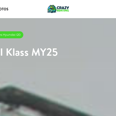
OTOS
es Hyundai I20
I Klass MY25