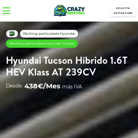
SOLICITA
COTIZACIÓN
Renting particulares Hyundai
Renting particulares Hyundai Tucson
Hyundai Tucson Híbrido 1.6T
HEV Klass AT 239CV
438€/Mes
Desde:
más IVA