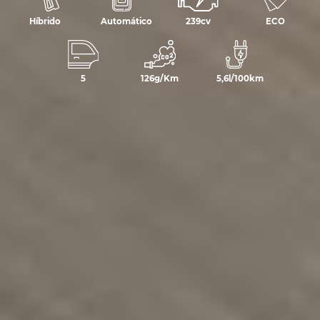
Híbrido
Automático
239cv
ECO
5
126g/Km
5,6l/100km