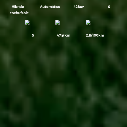
Híbrido
Automático
428cv
0
enchufable
5
47g/Km
2,1l/100km