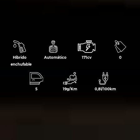
Híbrido
Automático
171cv
0
enchufable
5
19g/Km
0,8l/100km