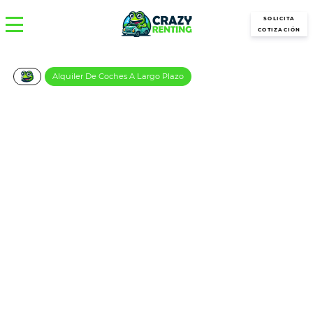
SOLICITA
COTIZACIÓN
Alquiler De Coches A Largo Plazo
KIA Niro 1.6 GDi PHEV Drive
€/Mes
Desde:
más IVA