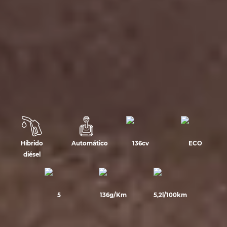
Híbrido
Automático
136cv
ECO
diésel
5
136g/Km
5,2l/100km