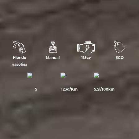
Híbrido
Manual
115cv
ECO
gasolina
5
123g/Km
5,5l/100km