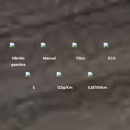
Híbrido
Manual
115cv
ECO
gasolina
5
123g/Km
5,5l/100km