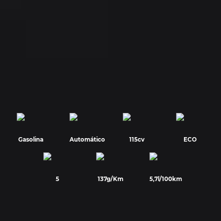
Gasolina
Automático
115cv
ECO
5
137g/Km
5,7l/100km