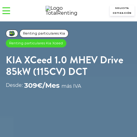
SOLICITA
COTIZACIÓN
Renting particulares Kia
Renting particulares Kia Xceed
KIA XCeed 1.0 MHEV Drive
85kW (115CV) DCT
309€/Mes
Desde:
más IVA